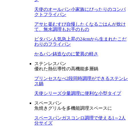
天使のオールパン
小家族にぴったりのコンパ
クトフライパン
アサヒ釜むすび
自慢したくなるごはんが炊け
て、無水調理もお手のもの
ピタパン
人気急上昇の24cmから生まれたこだ
わりのフライパン
かるパン
鋳造なのに驚異の軽さ
ステンレスパン
優れた熱伝導性の高機能多層鍋
プリンセスなべ
2段同時調理ができるステンレ
ス鍋
天使シリーズ
少量調理に便利な小型タイプ
スペースパン
魚焼きグリルを多機能調理スペースに
スペースパン
ガスコンロ調理で使える1～2人
分サイズ