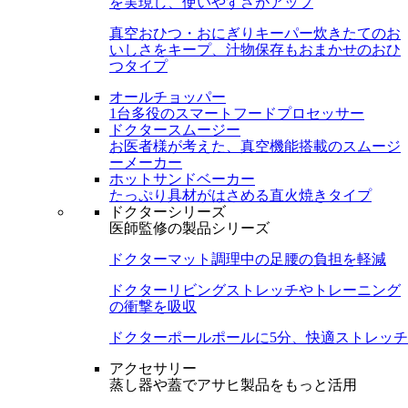
を実現し、使いやすさがアップ
真空おひつ・おにぎりキーパー
炊きたてのお
いしさをキープ、汁物保存もおまかせのおひ
つタイプ
オールチョッパー
1台多役のスマートフードプロセッサー
ドクタースムージー
お医者様が考えた、真空機能搭載のスムージ
ーメーカー
ホットサンドベーカー
たっぷり具材がはさめる直火焼きタイプ
ドクターシリーズ
医師監修の製品シリーズ
ドクターマット
調理中の足腰の負担を軽減
ドクターリビング
ストレッチやトレーニング
の衝撃を吸収
ドクターポール
ポールに5分、快適ストレッチ
アクセサリー
蒸し器や蓋でアサヒ製品をもっと活用