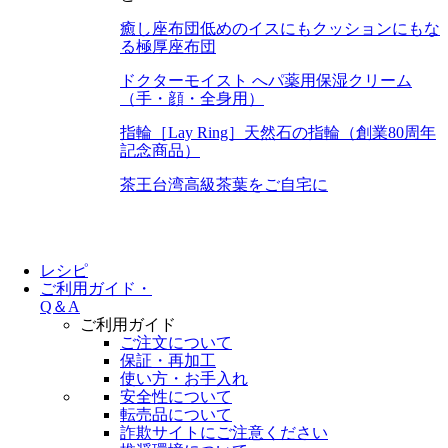
癒し座布団
低めのイスにもクッションにもな
る極厚座布団
ドクターモイスト へパ
薬用保湿クリーム
（手・顔・全身用）
指輪［Lay Ring］
天然石の指輪（創業80周年
記念商品）
茶王
台湾高級茶葉をご自宅に
レシピ
ご利用ガイド・
Q＆A
ご利用ガイド
ご注文について
保証・再加工
使い方・お手入れ
安全性について
転売品について
詐欺サイトにご注意ください