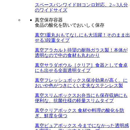
スペースパンワイド
IHコンロ対応、2～3人分
のワイドサイズ
真空保存容器
食品の酸化を防いでおいしく保存
真空3重丸
おもてなしにも大活躍！そのまま出
せる3段重タイプ
真空アラカルト
待望の耐熱ガラス製！本体が
透明なので中の食材も丸わかり
真空サラダボウル［クリア］
食器として食卓
にも出せる全面透明タイプ
真空フレッシュボックス
保冷効果が高く、に
おいや色がつきにくい丈夫なステンレス製
真空スリムボックス
お弁当にも保存収納にも
便利な、抗菌仕様の軽量スリムタイプ
真空クリアボックス
食材や料理の酸化を防
ぎ、鮮度を保つ
真空ピュアボックス
今までになかった透明感