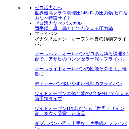
ゼロ活力なべ
世界最高クラス調理圧146kPaの圧力鍋
ゼロ活
力なべ特設サイト
ゼロ活力なべ パスカル
両手鍋、卓上鍋としても使える圧力鍋
フライパン
水ナシ？油ナシ！オーブン不要の鋳物フライ
パン
オールパン・オールパンゼロ
あらゆる調理を1
台で。アサヒのロングセラー深型フライパン
オールライト
オールパンの性能そのまま、軽
量に
ディナーパン
扱いやすい浅型のフライパン
ワイドオーブン
本体と蓋の2台を分けて使える
両手鍋タイプ
ワイドオーブンDX
名だたる「世界デザイン
賞」を次々受賞した逸品
ダブルパン
小回り上手な、片手鍋とフライパ
ン