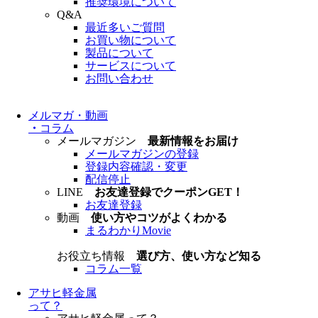
推奨環境について
Q&A
最近多いご質問
お買い物について
製品について
サービスについて
お問い合わせ
メルマガ・動画
・
コラム
メールマガジン
最新情報をお届け
メールマガジンの登録
登録内容確認・変更
配信停止
LINE
お友達登録でクーポンGET！
お友達登録
動画
使い方やコツがよくわかる
まるわかりMovie
お役立ち情報
選び方、使い方など知る
コラム一覧
アサヒ軽金属
って？