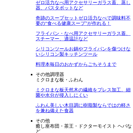
ゼロ活力なべ用アクセサリー
ガラス蓋、蒸し
器、パスタポットなど
奇跡のスープセット
ゼロ活力なべで調味料不
要の“食べる健康スープ”が作れる！
フライパン・なべ用アクセサリー
ガラス蓋、
スチーマー、適温計など
シリコンツール
お鍋やフライパンを傷つけな
いシリコン製キッチンツール
料理本
毎日のおかずからごちそうまで
その他調理器
ミクロまな板・ふわん
ミクロまな板
天然木の繊維をプレス加工。細
菌や水分が侵入しにくい
ふわん
美しい木目調に樹脂製ならではの軽さ
を兼ね備えた食器
その他
癒し座布団・茶王・ドクターモイスト ヘパな
ど