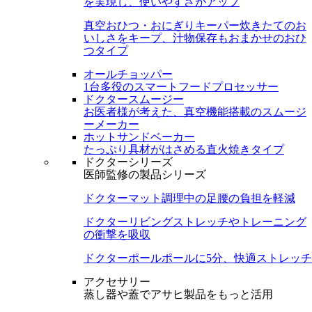
を実現し、使いやすさがアップ
真空おひつ・おにぎりキーパー
炊きたてのお
いしさをキープ、汁物保存もおまかせのおひ
つタイプ
オールチョッパー
1台多役のスマートフードプロセッサー
ドクタースムージー
お医者様が考えた、真空機能搭載のスムージ
ーメーカー
ホットサンドベーカー
たっぷり具材がはさめる直火焼きタイプ
ドクターシリーズ
医師監修の製品シリーズ
ドクターマット
調理中の足腰の負担を軽減
ドクターリビング
ストレッチやトレーニング
の衝撃を吸収
ドクターポール
ポールに5分、快適ストレッチ
アクセサリー
蒸し器や蓋でアサヒ製品をもっと活用