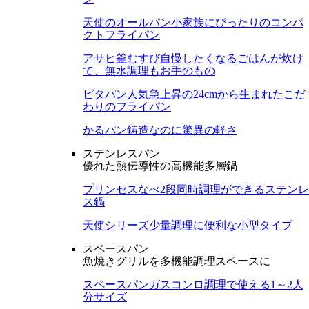
天使のオールパン
小家族にぴったりのコンパ
クトフライパン
アサヒ釜むすび
自慢したくなるごはんが炊け
て、無水調理もお手のもの
ピタパン
人気急上昇の24cmから生まれたこだ
わりのフライパン
かるパン
鋳造なのに驚異の軽さ
ステンレスパン
優れた熱伝導性の高機能多層鍋
プリンセスなべ
2段同時調理ができるステンレ
ス鍋
天使シリーズ
少量調理に便利な小型タイプ
スペースパン
魚焼きグリルを多機能調理スペースに
スペースパン
ガスコンロ調理で使える1～2人
分サイズ