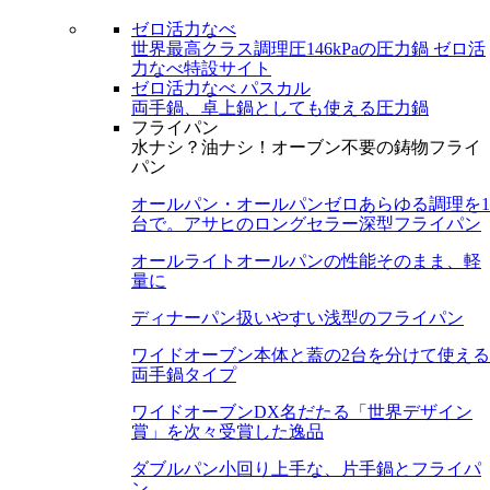
ゼロ活力なべ
世界最高クラス調理圧146kPaの圧力鍋
ゼロ活
力なべ特設サイト
ゼロ活力なべ パスカル
両手鍋、卓上鍋としても使える圧力鍋
フライパン
水ナシ？油ナシ！オーブン不要の鋳物フライ
パン
オールパン・オールパンゼロ
あらゆる調理を1
台で。アサヒのロングセラー深型フライパン
オールライト
オールパンの性能そのまま、軽
量に
ディナーパン
扱いやすい浅型のフライパン
ワイドオーブン
本体と蓋の2台を分けて使える
両手鍋タイプ
ワイドオーブンDX
名だたる「世界デザイン
賞」を次々受賞した逸品
ダブルパン
小回り上手な、片手鍋とフライパ
ン