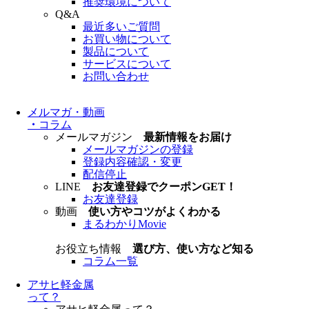
推奨環境について
Q&A
最近多いご質問
お買い物について
製品について
サービスについて
お問い合わせ
メルマガ・動画
・
コラム
メールマガジン
最新情報をお届け
メールマガジンの登録
登録内容確認・変更
配信停止
LINE
お友達登録でクーポンGET！
お友達登録
動画
使い方やコツがよくわかる
まるわかりMovie
お役立ち情報
選び方、使い方など知る
コラム一覧
アサヒ軽金属
って？