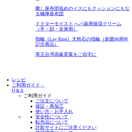
癒し座布団
低めのイスにもクッションにもな
る極厚座布団
ドクターモイスト へパ
薬用保湿クリーム
（手・顔・全身用）
指輪［Lay Ring］
天然石の指輪（創業80周年
記念商品）
茶王
台湾高級茶葉をご自宅に
レシピ
ご利用ガイド・
Q＆A
ご利用ガイド
ご注文について
保証・再加工
使い方・お手入れ
安全性について
転売品について
詐欺サイトにご注意ください