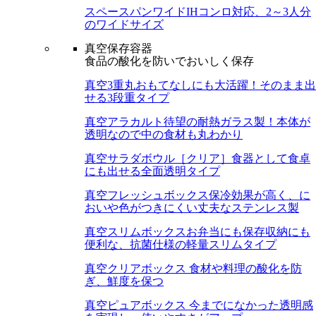
スペースパンワイド
IHコンロ対応、2～3人分
のワイドサイズ
真空保存容器
食品の酸化を防いでおいしく保存
真空3重丸
おもてなしにも大活躍！そのまま出
せる3段重タイプ
真空アラカルト
待望の耐熱ガラス製！本体が
透明なので中の食材も丸わかり
真空サラダボウル［クリア］
食器として食卓
にも出せる全面透明タイプ
真空フレッシュボックス
保冷効果が高く、に
おいや色がつきにくい丈夫なステンレス製
真空スリムボックス
お弁当にも保存収納にも
便利な、抗菌仕様の軽量スリムタイプ
真空クリアボックス
食材や料理の酸化を防
ぎ、鮮度を保つ
真空ピュアボックス
今までになかった透明感