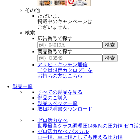
その他
ただいま、
掲載中のキャンペーンは
ございません。
検索
広告番号で探す
商品番号で探す
アサヒ・キッチン通信
（会員限定カタログ）を
お持ちの方はこちら
製品一覧
すべての製品を見る
部品のご購入
製品スペック一覧
取扱説明書ダウンロード
ゼロ活力なべ
世界最高クラス調理圧146kPaの圧力鍋
ゼロ活
ゼロ活力なべ パスカル
両手鍋、卓上鍋としても使える圧力鍋