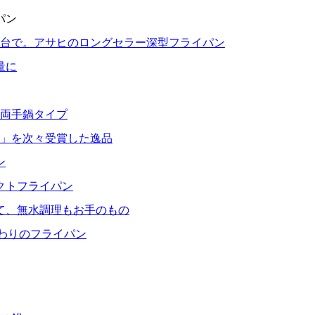
パン
1台で。アサヒのロングセラー深型フライパン
量に
る両手鍋タイプ
」を次々受賞した逸品
ン
クトフライパン
て、無水調理もお手のもの
だわりのフライパン