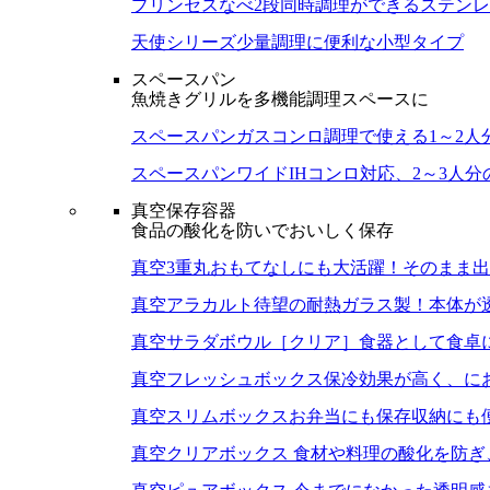
プリンセスなべ
2段同時調理ができるステン
天使シリーズ
少量調理に便利な小型タイプ
スペースパン
魚焼きグリルを多機能調理スペースに
スペースパン
ガスコンロ調理で使える1～2人
スペースパンワイド
IHコンロ対応、2～3人
真空保存容器
食品の酸化を防いでおいしく保存
真空3重丸
おもてなしにも大活躍！そのまま出
真空アラカルト
待望の耐熱ガラス製！本体が
真空サラダボウル［クリア］
食器として食卓
真空フレッシュボックス
保冷効果が高く、に
真空スリムボックス
お弁当にも保存収納にも
真空クリアボックス
食材や料理の酸化を防ぎ