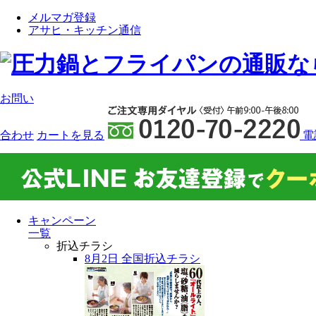
メルマガ登録
アサヒ・キッチン通信
お問い
合わせ
カート
を見る
電
キャンペーン
一覧
折込チラシ
8月2日 全国折込チラシ