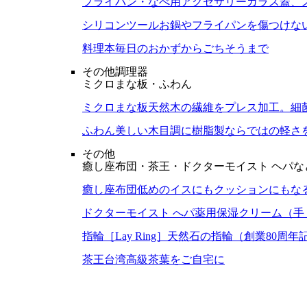
フライパン・なべ用アクセサリー
ガラス蓋、
シリコンツール
お鍋やフライパンを傷つけな
料理本
毎日のおかずからごちそうまで
その他調理器
ミクロまな板・ふわん
ミクロまな板
天然木の繊維をプレス加工。細
ふわん
美しい木目調に樹脂製ならではの軽さ
その他
癒し座布団・茶王・ドクターモイスト ヘパな
癒し座布団
低めのイスにもクッションにもな
ドクターモイスト へパ
薬用保湿クリーム（手
指輪［Lay Ring］
天然石の指輪（創業80周年
茶王
台湾高級茶葉をご自宅に