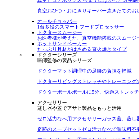
真空ピュアボックス
今までになかった透明感
真空おひつ・おにぎりキーパー
炊きたてのお
オールチョッパー
1台多役のスマートフードプロセッサー
ドクタースムージー
お医者様が考えた、真空機能搭載のスムージ
ホットサンドベーカー
たっぷり具材がはさめる直火焼きタイプ
ドクターシリーズ
医師監修の製品シリーズ
ドクターマット
調理中の足腰の負担を軽減
ドクターリビング
ストレッチやトレーニング
ドクターポール
ポールに5分、快適ストレッチ
アクセサリー
蒸し器や蓋でアサヒ製品をもっと活用
ゼロ活力なべ用アクセサリー
ガラス蓋、蒸し
奇跡のスープセット
ゼロ活力なべで調味料不