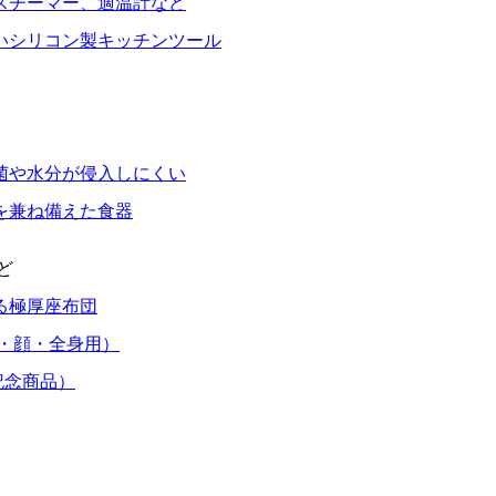
スチーマー、適温計など
いシリコン製キッチンツール
菌や水分が侵入しにくい
を兼ね備えた食器
ど
る極厚座布団
・顔・全身用）
記念商品）