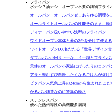
フライパン
水ナシ？油ナシ！オーブン不要の鋳物フライ
オールパン・オールパンゼロ
あらゆる調理を
オールライト
オールパンの性能そのまま、軽
ディナーパン
扱いやすい浅型のフライパン
ワイドオーブン
本体と蓋の2台を分けて使え
ワイドオーブンDX
名だたる「世界デザイン賞
ダブルパン
小回り上手な、片手鍋とフライパ
天使のオールパン
小家族にぴったりのコンパ
アサヒ釜むすび
自慢したくなるごはんが炊け
ピタパン
人気急上昇の24cmから生まれたこ
かるパン
鋳造なのに驚異の軽さ
ステンレスパン
優れた熱伝導性の高機能多層鍋