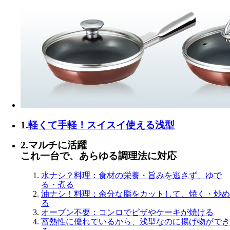
1.
軽くて手軽！スイスイ使える浅型
2.
マルチに活躍
これ一台で、あらゆる調理法に対応
水ナシ？料理
：食材の栄養・旨みを逃さず、
ゆで
る
・
煮る
油ナシ！料理
：余分な脂をカットして、
焼く
・
炒め
る
オーブン不要
：コンロで
ピザ
や
ケーキ
が焼ける
蓄熱性に優れているから、浅型なのに
揚げ物
ができ