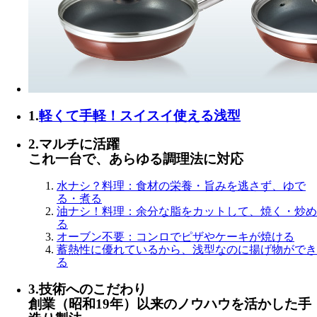
1.
軽くて手軽！スイスイ使える浅型
2.
マルチに活躍
これ一台で、あらゆる調理法に対応
水ナシ？料理
：食材の栄養・旨みを逃さず、
ゆで
る
・
煮る
油ナシ！料理
：余分な脂をカットして、
焼く
・
炒め
る
オーブン不要
：コンロで
ピザ
や
ケーキ
が焼ける
蓄熱性に優れているから、浅型なのに
揚げ物
ができ
る
3.
技術へのこだわり
創業（昭和19年）以来のノウハウを活かした手