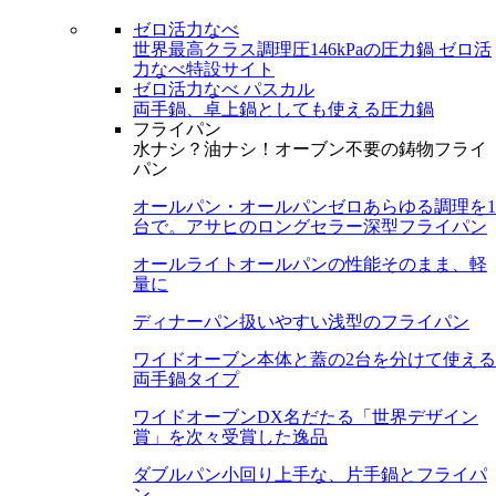
ゼロ活力なべ
世界最高クラス調理圧146kPaの圧力鍋
ゼロ活
力なべ特設サイト
ゼロ活力なべ パスカル
両手鍋、卓上鍋としても使える圧力鍋
フライパン
水ナシ？油ナシ！オーブン不要の鋳物フライ
パン
オールパン・オールパンゼロ
あらゆる調理を1
台で。アサヒのロングセラー深型フライパン
オールライト
オールパンの性能そのまま、軽
量に
ディナーパン
扱いやすい浅型のフライパン
ワイドオーブン
本体と蓋の2台を分けて使える
両手鍋タイプ
ワイドオーブンDX
名だたる「世界デザイン
賞」を次々受賞した逸品
ダブルパン
小回り上手な、片手鍋とフライパ
ン