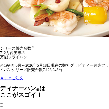
※
シリーズ販売台数
712万台突破
の
万能フライパン
※1994年6月～2026年5月18日現在の弊社グラビティー鋳造フラ
イパンシリーズ販売台数7,123,243台
今すぐご注文
ディナーパン
は
®
ここがスゴイ！