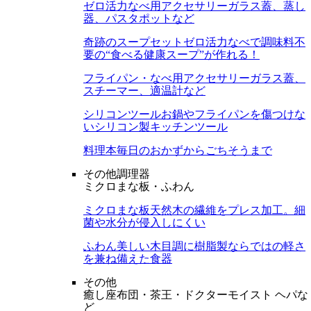
ゼロ活力なべ用アクセサリー
ガラス蓋、蒸し
器、パスタポットなど
奇跡のスープセット
ゼロ活力なべで調味料不
要の“食べる健康スープ”が作れる！
フライパン・なべ用アクセサリー
ガラス蓋、
スチーマー、適温計など
シリコンツール
お鍋やフライパンを傷つけな
いシリコン製キッチンツール
料理本
毎日のおかずからごちそうまで
その他調理器
ミクロまな板・ふわん
ミクロまな板
天然木の繊維をプレス加工。細
菌や水分が侵入しにくい
ふわん
美しい木目調に樹脂製ならではの軽さ
を兼ね備えた食器
その他
癒し座布団・茶王・ドクターモイスト ヘパな
ど