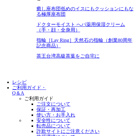
癒し座布団
低めのイスにもクッションにもな
る極厚座布団
ドクターモイスト へパ
薬用保湿クリーム
（手・顔・全身用）
指輪［Lay Ring］
天然石の指輪（創業80周年
記念商品）
茶王
台湾高級茶葉をご自宅に
レシピ
ご利用ガイド・
Q＆A
ご利用ガイド
ご注文について
保証・再加工
使い方・お手入れ
安全性について
転売品について
詐欺サイトにご注意ください