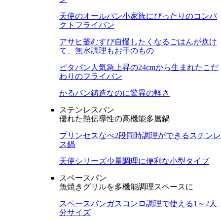
天使のオールパン
小家族にぴったりのコンパ
クトフライパン
アサヒ釜むすび
自慢したくなるごはんが炊け
て、無水調理もお手のもの
ピタパン
人気急上昇の24cmから生まれたこだ
わりのフライパン
かるパン
鋳造なのに驚異の軽さ
ステンレスパン
優れた熱伝導性の高機能多層鍋
プリンセスなべ
2段同時調理ができるステンレ
ス鍋
天使シリーズ
少量調理に便利な小型タイプ
スペースパン
魚焼きグリルを多機能調理スペースに
スペースパン
ガスコンロ調理で使える1～2人
分サイズ