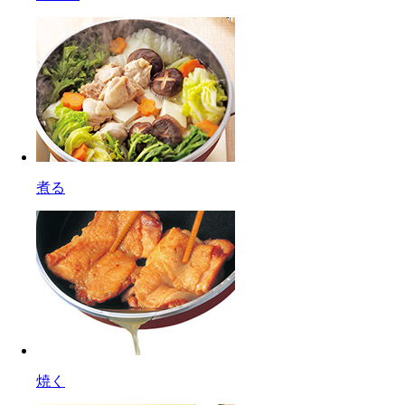
煮る
焼く