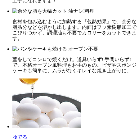
上手になれますよ！
食材を包み込むように加熱する『包熱効果』で、余分な
脂肪分などを溶かし出します。内面はフッ素樹脂加工で
こびりつかず、調理油も不要でカロリーをカットできま
す。
蓋をしてコンロで焼くだけ。道具いらず! 手間いらず!
で、本格オーブン風料理もお手のもの。ピザやスポンジ
ケーキも簡単に、ムラがなくキレイな焼き上がりに。
ゆでる