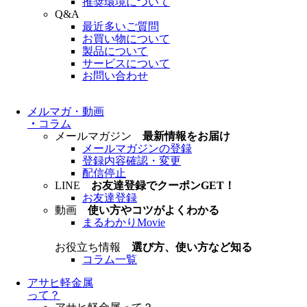
推奨環境について
Q&A
最近多いご質問
お買い物について
製品について
サービスについて
お問い合わせ
メルマガ・動画
・
コラム
メールマガジン
最新情報をお届け
メールマガジンの登録
登録内容確認・変更
配信停止
LINE
お友達登録でクーポンGET！
お友達登録
動画
使い方やコツがよくわかる
まるわかりMovie
お役立ち情報
選び方、使い方など知る
コラム一覧
アサヒ軽金属
って？