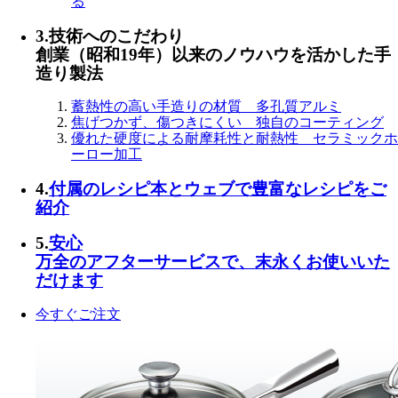
る
3.
技術へのこだわり
創業（昭和19年）以来のノウハウを活かした手
造り製法
蓄熱性の高い手造りの材質
多孔質アルミ
焦げつかず、傷つきにくい
独自のコーティング
優れた硬度による耐摩耗性と耐熱性
セラミックホ
ーロー加工
4.
付属のレシピ本とウェブで
豊富なレシピ
をご
紹介
5.
安心
万全のアフターサービス
で、末永くお使いいた
だけます
今すぐご注文