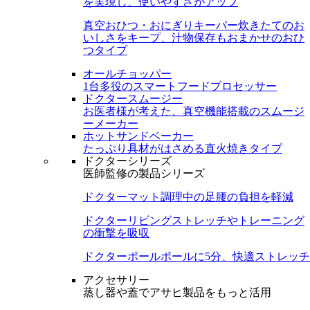
を実現し、使いやすさがアップ
真空おひつ・おにぎりキーパー
炊きたてのお
いしさをキープ、汁物保存もおまかせのおひ
つタイプ
オールチョッパー
1台多役のスマートフードプロセッサー
ドクタースムージー
お医者様が考えた、真空機能搭載のスムージ
ーメーカー
ホットサンドベーカー
たっぷり具材がはさめる直火焼きタイプ
ドクターシリーズ
医師監修の製品シリーズ
ドクターマット
調理中の足腰の負担を軽減
ドクターリビング
ストレッチやトレーニング
の衝撃を吸収
ドクターポール
ポールに5分、快適ストレッチ
アクセサリー
蒸し器や蓋でアサヒ製品をもっと活用