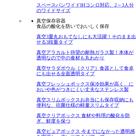
スペースパンワイド
IHコンロ対応、2～3人分
のワイドサイズ
真空保存容器
食品の酸化を防いでおいしく保存
真空3重丸
おもてなしにも大活躍！そのまま出
せる3段重タイプ
真空アラカルト
待望の耐熱ガラス製！本体が
透明なので中の食材も丸わかり
真空サラダボウル［クリア］
食器として食卓
にも出せる全面透明タイプ
真空フレッシュボックス
保冷効果が高く、に
おいや色がつきにくい丈夫なステンレス製
真空スリムボックス
お弁当にも保存収納にも
便利な、抗菌仕様の軽量スリムタイプ
真空クリアボックス
食材や料理の酸化を防
ぎ、鮮度を保つ
真空ピュアボックス
今までになかった透明感