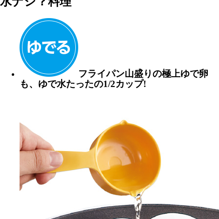
水ナシ？料理
フライパン山盛りの極上ゆで卵
も、ゆで水
たったの1/2カップ!