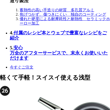
造り製法
蓄熱性の高い手造りの材質
多孔質アルミ
焦げつかず、傷つきにくい
独自のコーティング
優れた硬度による耐摩耗性と耐熱性
セラミックホ
ーロー加工
4.
付属のレシピ本とウェブで
豊富なレシピ
をご
紹介
5.
安心
万全のアフターサービス
で、末永くお使いいた
だけます
今すぐご注文
軽くて手軽！スイスイ使える浅型