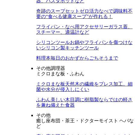
器、パスタポットなど
奇跡のスープセット
ゼロ活力なべで調味料不
要の“食べる健康スープ”が作れる！
フライパン・なべ用アクセサリー
ガラス蓋、
スチーマー、適温計など
シリコンツール
お鍋やフライパンを傷つけな
いシリコン製キッチンツール
料理本
毎日のおかずからごちそうまで
その他調理器
ミクロまな板・ふわん
ミクロまな板
天然木の繊維をプレス加工。細
菌や水分が侵入しにくい
ふわん
美しい木目調に樹脂製ならではの軽さ
を兼ね備えた食器
その他
癒し座布団・茶王・ドクターモイスト ヘパな
ど