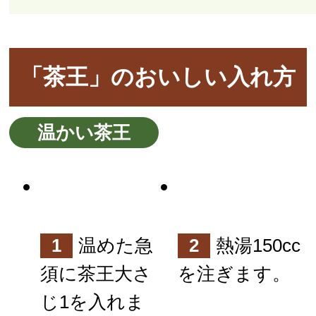
「茶王」のおいしい入れ方
温かい茶王
1
温めた急
2
熱湯150cc
須に茶王大さ
を注ぎます。
じ1を入れま