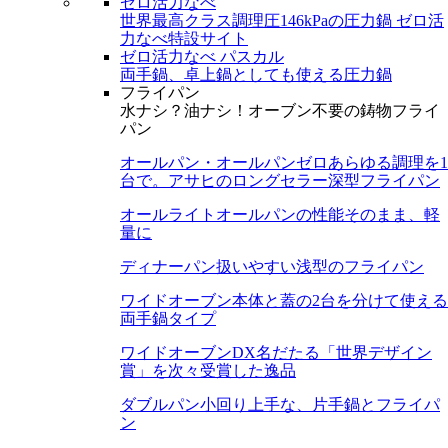
ゼロ活力なべ
世界最高クラス調理圧146kPaの圧力鍋
ゼロ活
力なべ特設サイト
ゼロ活力なべ パスカル
両手鍋、卓上鍋としても使える圧力鍋
フライパン
水ナシ？油ナシ！オーブン不要の鋳物フライ
パン
オールパン・オールパンゼロ
あらゆる調理を1
台で。アサヒのロングセラー深型フライパン
オールライト
オールパンの性能そのまま、軽
量に
ディナーパン
扱いやすい浅型のフライパン
ワイドオーブン
本体と蓋の2台を分けて使える
両手鍋タイプ
ワイドオーブンDX
名だたる「世界デザイン
賞」を次々受賞した逸品
ダブルパン
小回り上手な、片手鍋とフライパ
ン