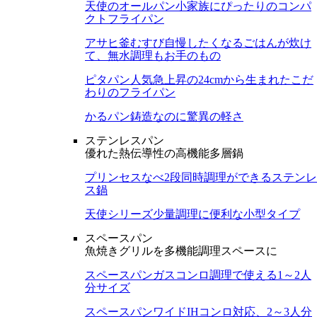
天使のオールパン
小家族にぴったりのコンパ
クトフライパン
アサヒ釜むすび
自慢したくなるごはんが炊け
て、無水調理もお手のもの
ピタパン
人気急上昇の24cmから生まれたこだ
わりのフライパン
かるパン
鋳造なのに驚異の軽さ
ステンレスパン
優れた熱伝導性の高機能多層鍋
プリンセスなべ
2段同時調理ができるステンレ
ス鍋
天使シリーズ
少量調理に便利な小型タイプ
スペースパン
魚焼きグリルを多機能調理スペースに
スペースパン
ガスコンロ調理で使える1～2人
分サイズ
スペースパンワイド
IHコンロ対応、2～3人分