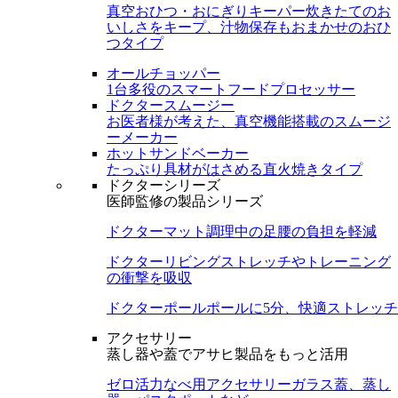
真空おひつ・おにぎりキーパー
炊きたてのお
いしさをキープ、汁物保存もおまかせのおひ
つタイプ
オールチョッパー
1台多役のスマートフードプロセッサー
ドクタースムージー
お医者様が考えた、真空機能搭載のスムージ
ーメーカー
ホットサンドベーカー
たっぷり具材がはさめる直火焼きタイプ
ドクターシリーズ
医師監修の製品シリーズ
ドクターマット
調理中の足腰の負担を軽減
ドクターリビング
ストレッチやトレーニング
の衝撃を吸収
ドクターポール
ポールに5分、快適ストレッチ
アクセサリー
蒸し器や蓋でアサヒ製品をもっと活用
ゼロ活力なべ用アクセサリー
ガラス蓋、蒸し