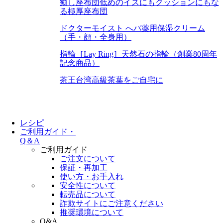
癒し座布団
低めのイスにもクッションにもな
る極厚座布団
ドクターモイスト へパ
薬用保湿クリーム
（手・顔・全身用）
指輪［Lay Ring］
天然石の指輪（創業80周年
記念商品）
茶王
台湾高級茶葉をご自宅に
レシピ
ご利用ガイド・
Q＆A
ご利用ガイド
ご注文について
保証・再加工
使い方・お手入れ
安全性について
転売品について
詐欺サイトにご注意ください
推奨環境について
Q&A