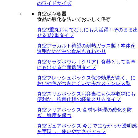
のワイドサイズ
真空保存容器
食品の酸化を防いでおいしく保存
真空3重丸
おもてなしにも大活躍！そのまま出
せる3段重タイプ
真空アラカルト
待望の耐熱ガラス製！本体が
透明なので中の食材も丸わかり
真空サラダボウル［クリア］
食器として食卓
にも出せる全面透明タイプ
真空フレッシュボックス
保冷効果が高く、に
おいや色がつきにくい丈夫なステンレス製
真空スリムボックス
お弁当にも保存収納にも
便利な、抗菌仕様の軽量スリムタイプ
真空クリアボックス
食材や料理の酸化を防
ぎ、鮮度を保つ
真空ピュアボックス
今までになかった透明感
を実現し、使いやすさがアップ