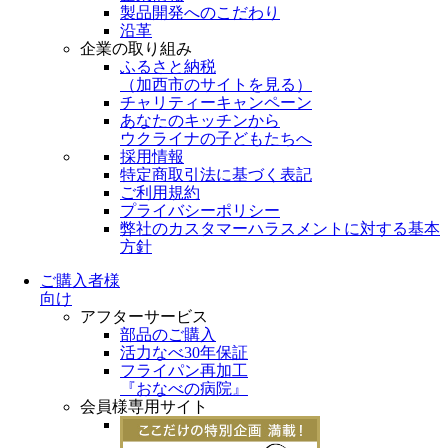
製品開発へのこだわり
沿革
企業の取り組み
ふるさと納税
（
加西市のサイトを見る
）
チャリティーキャンペーン
あなたのキッチンから
ウクライナの子どもたちへ
採用情報
特定商取引法に基づく表記
ご利用規約
プライバシーポリシー
弊社のカスタマーハラスメントに対する基本
方針
ご購入者様
向け
アフターサービス
部品のご購入
活力なべ30年保証
フライパン再加工
『おなべの病院』
会員様専用サイト