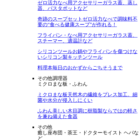
ゼロ活力なべ用アクセサリー
ガラス蓋、蒸し
器、パスタポットなど
奇跡のスープセット
ゼロ活力なべで調味料不
要の“食べる健康スープ”が作れる！
フライパン・なべ用アクセサリー
ガラス蓋、
スチーマー、適温計など
シリコンツール
お鍋やフライパンを傷つけな
いシリコン製キッチンツール
料理本
毎日のおかずからごちそうまで
その他調理器
ミクロまな板・ふわん
ミクロまな板
天然木の繊維をプレス加工。細
菌や水分が侵入しにくい
ふわん
美しい木目調に樹脂製ならではの軽さ
を兼ね備えた食器
その他
癒し座布団・茶王・ドクターモイスト ヘパな
ど