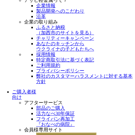
アサヒ軽金属って？
企業情報
製品開発へのこだわり
沿革
企業の取り組み
ふるさと納税
（
加西市のサイトを見る
）
チャリティーキャンペーン
あなたのキッチンから
ウクライナの子どもたちへ
採用情報
特定商取引法に基づく表記
ご利用規約
プライバシーポリシー
弊社のカスタマーハラスメントに対する基本
方針
ご購入者様
向け
アフターサービス
部品のご購入
活力なべ30年保証
フライパン再加工
『おなべの病院』
会員様専用サイト