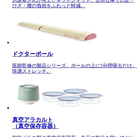
お医者さんが考えたキッチンマット。台所仕事での足・
ひざ・腰の負担をふわっと軽減。
ドクターポール
医師監修の製品シリーズ。ポールの上に5分間寝るだけ。
快適ストレッチ。
真空アラカルト
（真空保存容器）