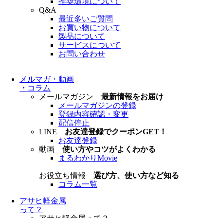
推奨環境について
Q&A
最近多いご質問
お買い物について
製品について
サービスについて
お問い合わせ
メルマガ・動画
・
コラム
メールマガジン
最新情報をお届け
メールマガジンの登録
登録内容確認・変更
配信停止
LINE
お友達登録でクーポンGET！
お友達登録
動画
使い方やコツがよくわかる
まるわかりMovie
お役立ち情報
選び方、使い方など知る
コラム一覧
アサヒ軽金属
って？