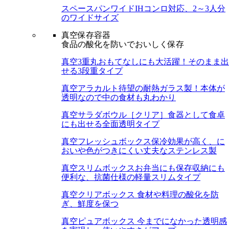
スペースパンワイド
IHコンロ対応、2～3人分
のワイドサイズ
真空保存容器
食品の酸化を防いでおいしく保存
真空3重丸
おもてなしにも大活躍！そのまま出
せる3段重タイプ
真空アラカルト
待望の耐熱ガラス製！本体が
透明なので中の食材も丸わかり
真空サラダボウル［クリア］
食器として食卓
にも出せる全面透明タイプ
真空フレッシュボックス
保冷効果が高く、に
おいや色がつきにくい丈夫なステンレス製
真空スリムボックス
お弁当にも保存収納にも
便利な、抗菌仕様の軽量スリムタイプ
真空クリアボックス
食材や料理の酸化を防
ぎ、鮮度を保つ
真空ピュアボックス
今までになかった透明感