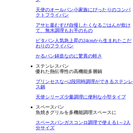
天使のオールパン
小家族にぴったりのコンパ
クトフライパン
アサヒ釜むすび
自慢したくなるごはんが炊け
て、無水調理もお手のもの
ピタパン
人気急上昇の24cmから生まれたこだ
わりのフライパン
かるパン
鋳造なのに驚異の軽さ
ステンレスパン
優れた熱伝導性の高機能多層鍋
プリンセスなべ
2段同時調理ができるステンレ
ス鍋
天使シリーズ
少量調理に便利な小型タイプ
スペースパン
魚焼きグリルを多機能調理スペースに
スペースパン
ガスコンロ調理で使える1～2人
分サイズ