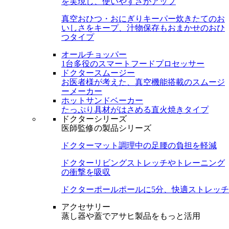
を実現し、使いやすさがアップ
真空おひつ・おにぎりキーパー
炊きたてのお
いしさをキープ、汁物保存もおまかせのおひ
つタイプ
オールチョッパー
1台多役のスマートフードプロセッサー
ドクタースムージー
お医者様が考えた、真空機能搭載のスムージ
ーメーカー
ホットサンドベーカー
たっぷり具材がはさめる直火焼きタイプ
ドクターシリーズ
医師監修の製品シリーズ
ドクターマット
調理中の足腰の負担を軽減
ドクターリビング
ストレッチやトレーニング
の衝撃を吸収
ドクターポール
ポールに5分、快適ストレッチ
アクセサリー
蒸し器や蓋でアサヒ製品をもっと活用