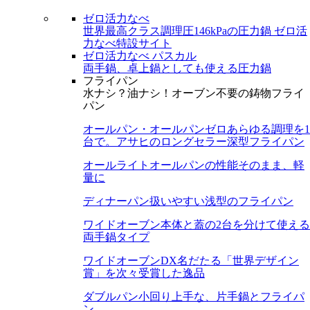
ゼロ活力なべ
世界最高クラス調理圧146kPaの圧力鍋
ゼロ活
力なべ特設サイト
ゼロ活力なべ パスカル
両手鍋、卓上鍋としても使える圧力鍋
フライパン
水ナシ？油ナシ！オーブン不要の鋳物フライ
パン
オールパン・オールパンゼロ
あらゆる調理を1
台で。アサヒのロングセラー深型フライパン
オールライト
オールパンの性能そのまま、軽
量に
ディナーパン
扱いやすい浅型のフライパン
ワイドオーブン
本体と蓋の2台を分けて使える
両手鍋タイプ
ワイドオーブンDX
名だたる「世界デザイン
賞」を次々受賞した逸品
ダブルパン
小回り上手な、片手鍋とフライパ
ン