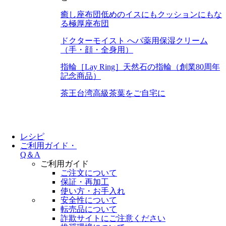
癒し座布団
低めのイスにもクッションにもな
る極厚座布団
ドクターモイスト へパ
薬用保湿クリーム
（手・顔・全身用）
指輪［Lay Ring］
天然石の指輪（創業80周年
記念商品）
茶王
台湾高級茶葉をご自宅に
レシピ
ご利用ガイド・
Q＆A
ご利用ガイド
ご注文について
保証・再加工
使い方・お手入れ
安全性について
転売品について
詐欺サイトにご注意ください