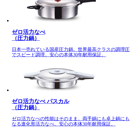
ゼロ活力なべ
（圧力鍋）
日本一売れている国産圧力鍋。世界最高クラスの調理圧
でスピード調理。安心の本体30年耐用保証。
ゼロ活力なべ パスカル
（圧力鍋）
ゼロ活力なべの性能はそのまま。両手鍋にも卓上鍋にも
なる進化形活力なべ。安心の本体30年耐用保証。