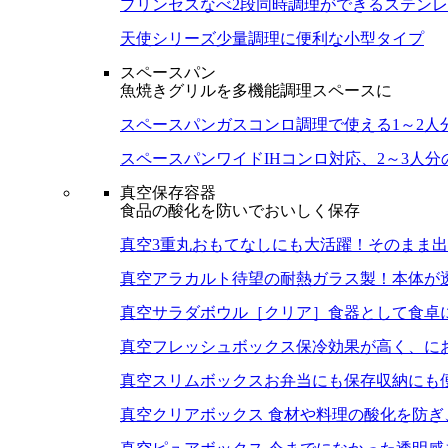
プリンセスなべ
2段同時調理ができるステン
天使シリーズ
少量調理に便利な小型タイプ
スペースパン
魚焼きグリルを多機能調理スペースに
スペースパン
ガスコンロ調理で使える1～2人
スペースパンワイド
IHコンロ対応、2～3人
真空保存容器
食品の酸化を防いでおいしく保存
真空3重丸
おもてなしにも大活躍！そのまま出
真空アラカルト
待望の耐熱ガラス製！本体が
真空サラダボウル［クリア］
食器として食卓
真空フレッシュボックス
保冷効果が高く、に
真空スリムボックス
お弁当にも保存収納にも
真空クリアボックス
食材や料理の酸化を防ぎ