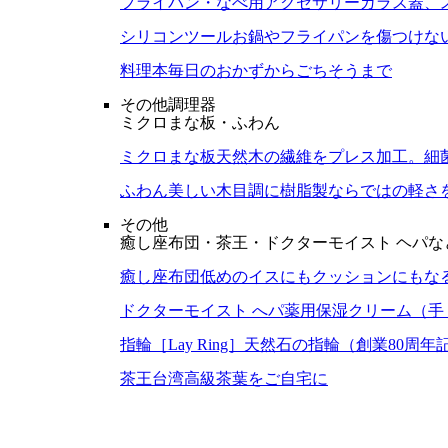
フライパン・なべ用アクセサリー
ガラス蓋、
シリコンツール
お鍋やフライパンを傷つけな
料理本
毎日のおかずからごちそうまで
その他調理器
ミクロまな板・ふわん
ミクロまな板
天然木の繊維をプレス加工。細
ふわん
美しい木目調に樹脂製ならではの軽さ
その他
癒し座布団・茶王・ドクターモイスト ヘパな
癒し座布団
低めのイスにもクッションにもな
ドクターモイスト へパ
薬用保湿クリーム（手
指輪［Lay Ring］
天然石の指輪（創業80周年
茶王
台湾高級茶葉をご自宅に