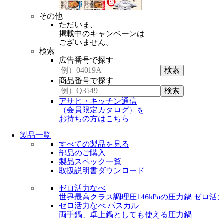
その他
ただいま、
掲載中のキャンペーンは
ございません。
検索
広告番号で探す
商品番号で探す
アサヒ・キッチン通信
（会員限定カタログ）を
お持ちの方はこちら
製品一覧
すべての製品を見る
部品のご購入
製品スペック一覧
取扱説明書ダウンロード
ゼロ活力なべ
世界最高クラス調理圧146kPaの圧力鍋
ゼロ活
ゼロ活力なべ パスカル
両手鍋、卓上鍋としても使える圧力鍋