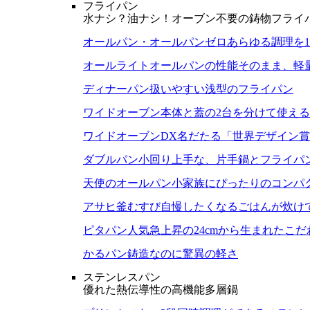
フライパン
水ナシ？油ナシ！オーブン不要の鋳物フライ
オールパン・オールパンゼロ
あらゆる調理を
オールライト
オールパンの性能そのまま、軽
ディナーパン
扱いやすい浅型のフライパン
ワイドオーブン
本体と蓋の2台を分けて使え
ワイドオーブンDX
名だたる「世界デザイン賞
ダブルパン
小回り上手な、片手鍋とフライパ
天使のオールパン
小家族にぴったりのコンパ
アサヒ釜むすび
自慢したくなるごはんが炊け
ピタパン
人気急上昇の24cmから生まれたこ
かるパン
鋳造なのに驚異の軽さ
ステンレスパン
優れた熱伝導性の高機能多層鍋