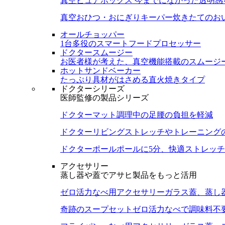
真空ピュアボックス
今までになかった透明感
真空おひつ・おにぎりキーパー
炊きたてのお
オールチョッパー
1台多役のスマートフードプロセッサー
ドクタースムージー
お医者様が考えた、真空機能搭載のスムージ
ホットサンドベーカー
たっぷり具材がはさめる直火焼きタイプ
ドクターシリーズ
医師監修の製品シリーズ
ドクターマット
調理中の足腰の負担を軽減
ドクターリビング
ストレッチやトレーニング
ドクターポール
ポールに5分、快適ストレッチ
アクセサリー
蒸し器や蓋でアサヒ製品をもっと活用
ゼロ活力なべ用アクセサリー
ガラス蓋、蒸し
奇跡のスープセット
ゼロ活力なべで調味料不