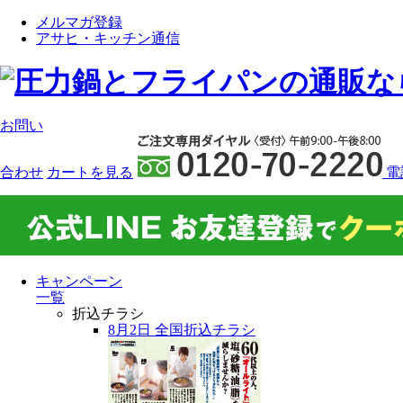
メルマガ登録
アサヒ・キッチン通信
お問い
合わせ
カート
を見る
電
キャンペーン
一覧
折込チラシ
8月2日 全国折込チラシ