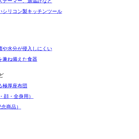
スチーマー、適温計など
いシリコン製キッチンツール
菌や水分が侵入しにくい
を兼ね備えた食器
ど
る極厚座布団
・顔・全身用）
記念商品）