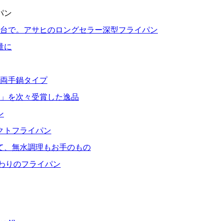
パン
1台で。アサヒのロングセラー深型フライパン
量に
る両手鍋タイプ
」を次々受賞した逸品
ン
クトフライパン
て、無水調理もお手のもの
だわりのフライパン