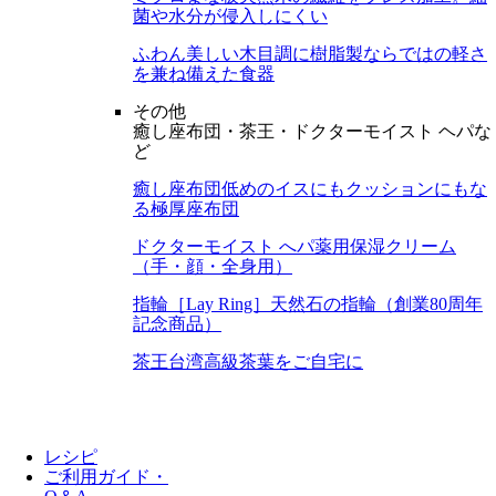
菌や水分が侵入しにくい
ふわん
美しい木目調に樹脂製ならではの軽さ
を兼ね備えた食器
その他
癒し座布団・茶王・ドクターモイスト ヘパな
ど
癒し座布団
低めのイスにもクッションにもな
る極厚座布団
ドクターモイスト へパ
薬用保湿クリーム
（手・顔・全身用）
指輪［Lay Ring］
天然石の指輪（創業80周年
記念商品）
茶王
台湾高級茶葉をご自宅に
レシピ
ご利用ガイド・