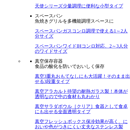
天使シリーズ
少量調理に便利な小型タイプ
スペースパン
魚焼きグリルを多機能調理スペースに
スペースパン
ガスコンロ調理で使える1～2人
分サイズ
スペースパンワイド
IHコンロ対応、2～3人分
のワイドサイズ
真空保存容器
食品の酸化を防いでおいしく保存
真空3重丸
おもてなしにも大活躍！そのまま出
せる3段重タイプ
真空アラカルト
待望の耐熱ガラス製！本体が
透明なので中の食材も丸わかり
真空サラダボウル［クリア］
食器として食卓
にも出せる全面透明タイプ
真空フレッシュボックス
保冷効果が高く、に
おいや色がつきにくい丈夫なステンレス製