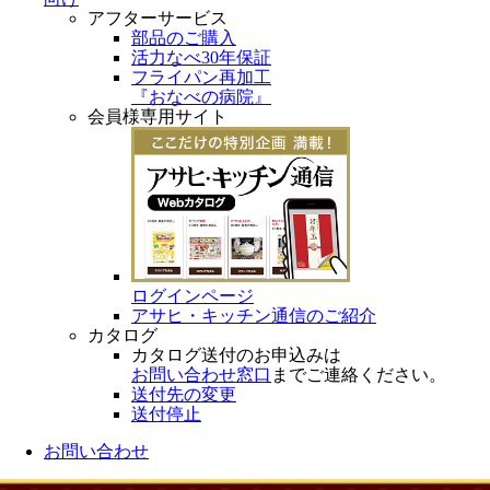
アフターサービス
部品のご購入
活力なべ30年保証
フライパン再加工
『おなべの病院』
会員様専用サイト
ログインページ
アサヒ・キッチン通信のご紹介
カタログ
カタログ送付のお申込みは
お問い合わせ窓口
までご連絡ください。
送付先の変更
送付停止
お問い合わせ