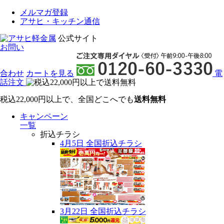
メルマガ登録
アサヒ・キッチン通信
公式サイト
お問い
合わせ
カート
を見る
電
話注文
税込22,000円以上で、全国どこへでも
送料無料
キャンペーン
一覧
折込チラシ
4月5日 全国折込チラシ
3月22日 全国折込チラシ