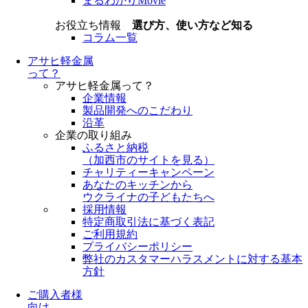
まるわかりMovie
お役立ち情報
選び方、使い方など知る
コラム一覧
アサヒ軽金属
って？
アサヒ軽金属って？
企業情報
製品開発へのこだわり
沿革
企業の取り組み
ふるさと納税
（
加西市のサイトを見る
）
チャリティーキャンペーン
あなたのキッチンから
ウクライナの子どもたちへ
採用情報
特定商取引法に基づく表記
ご利用規約
プライバシーポリシー
弊社のカスタマーハラスメントに対する基本
方針
ご購入者様
向け