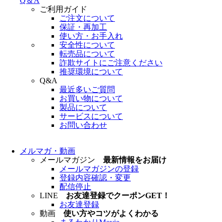
Q＆A
ご利用ガイド
ご注文について
保証・再加工
使い方・お手入れ
安全性について
転売品について
詐欺サイトにご注意ください
推奨環境について
Q&A
最近多いご質問
お買い物について
製品について
サービスについて
お問い合わせ
メルマガ・動画
メールマガジン
最新情報をお届け
メールマガジンの登録
登録内容確認・変更
配信停止
LINE
お友達登録でクーポンGET！
お友達登録
動画
使い方やコツがよくわかる