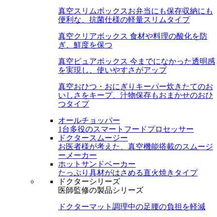
真空スリムボックス
お弁当にも保存収納にも
便利な、抗菌仕様の軽量スリムタイプ
真空クリアボックス
食材や料理の酸化を防
ぎ、鮮度を保つ
真空ピュアボックス
今までになかった透明感
を実現し、使いやすさがアップ
真空おひつ・おにぎりキーパー
炊きたてのお
いしさをキープ、汁物保存もおまかせのおひ
つタイプ
オールチョッパー
1台多役のスマートフードプロセッサー
ドクタースムージー
お医者様が考えた、真空機能搭載のスムージ
ーメーカー
ホットサンドベーカー
たっぷり具材がはさめる直火焼きタイプ
ドクターシリーズ
医師監修の製品シリーズ
ドクターマット
調理中の足腰の負担を軽減