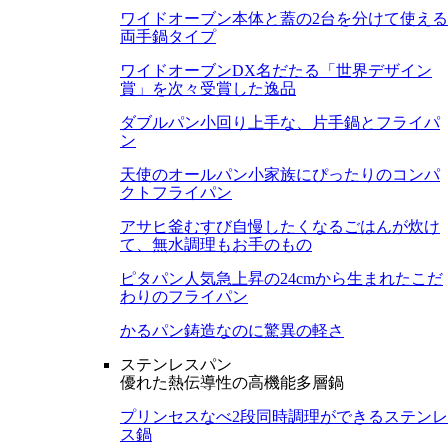
ワイドオーブン
本体と蓋の2台を分けて使える
両手鍋タイプ
ワイドオーブンDX
名だたる「世界デザイン
賞」を次々受賞した逸品
ダブルパン
小回り上手な、片手鍋とフライパ
ン
天使のオールパン
小家族にぴったりのコンパ
クトフライパン
アサヒ釜むすび
自慢したくなるごはんが炊け
て、無水調理もお手のもの
ピタパン
人気急上昇の24cmから生まれたこだ
わりのフライパン
かるパン
鋳造なのに驚異の軽さ
ステンレスパン
優れた熱伝導性の高機能多層鍋
プリンセスなべ
2段同時調理ができるステンレ
ス鍋