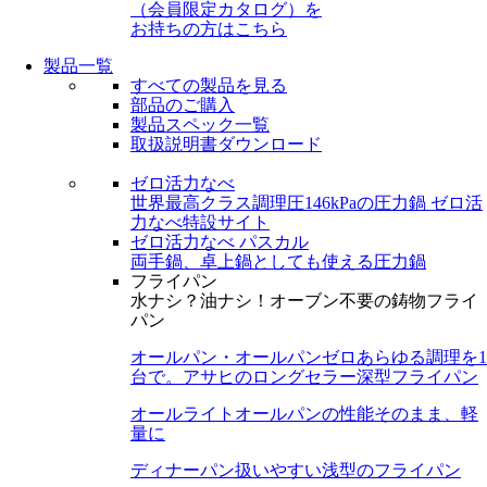
（会員限定カタログ）を
お持ちの方はこちら
製品一覧
すべての製品を見る
部品のご購入
製品スペック一覧
取扱説明書ダウンロード
ゼロ活力なべ
世界最高クラス調理圧146kPaの圧力鍋
ゼロ活
力なべ特設サイト
ゼロ活力なべ パスカル
両手鍋、卓上鍋としても使える圧力鍋
フライパン
水ナシ？油ナシ！オーブン不要の鋳物フライ
パン
オールパン・オールパンゼロ
あらゆる調理を1
台で。アサヒのロングセラー深型フライパン
オールライト
オールパンの性能そのまま、軽
量に
ディナーパン
扱いやすい浅型のフライパン