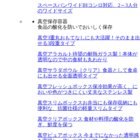
スペースパンワイド
IHコンロ対応、2～3人分
のワイドサイズ
真空保存容器
食品の酸化を防いでおいしく保存
真空3重丸
おもてなしにも大活躍！そのまま出
せる3段重タイプ
真空アラカルト
待望の耐熱ガラス製！本体が
透明なので中の食材も丸わかり
真空サラダボウル［クリア］
食器として食卓
にも出せる全面透明タイプ
真空フレッシュボックス
保冷効果が高く、に
おいや色がつきにくい丈夫なステンレス製
真空スリムボックス
お弁当にも保存収納にも
便利な、抗菌仕様の軽量スリムタイプ
真空クリアボックス
食材や料理の酸化を防
ぎ、鮮度を保つ
真空ピュアボックス
今までになかった透明感