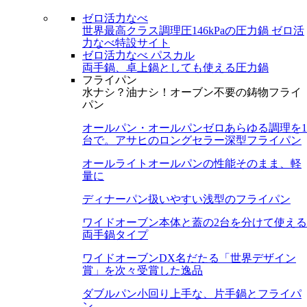
ゼロ活力なべ
世界最高クラス調理圧146kPaの圧力鍋
ゼロ活
力なべ特設サイト
ゼロ活力なべ パスカル
両手鍋、卓上鍋としても使える圧力鍋
フライパン
水ナシ？油ナシ！オーブン不要の鋳物フライ
パン
オールパン・オールパンゼロ
あらゆる調理を1
台で。アサヒのロングセラー深型フライパン
オールライト
オールパンの性能そのまま、軽
量に
ディナーパン
扱いやすい浅型のフライパン
ワイドオーブン
本体と蓋の2台を分けて使える
両手鍋タイプ
ワイドオーブンDX
名だたる「世界デザイン
賞」を次々受賞した逸品
ダブルパン
小回り上手な、片手鍋とフライパ
ン