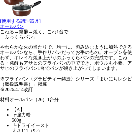
[使用する調理器具]
オールパン
こねる→発酵→焼く、これ1台で
「ふっくらパン」
やわらかな火の当たりで、均一に、包み込むように加熱できる
オールパンなら、手作りパンだってお手のもの。オーブンを使
わず、キレイな焼き上がりのふっくらパンの完成です。こね
る・発酵もアサヒのフライパンの中ででき、ボウルも不要。ア
サヒのフライパン1台でパンが焼き上がってしまいます。
※フライパン〈グラビティー鋳造〉シリーズ「まいにちレシピ
（取扱説明書）」掲載
※2026.4.14改訂
材料
オールパン（26）1台分
【A】
┏強力粉
500g
┗ドライイースト
大さじ1（9g）