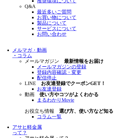
推奨環境について
Q&A
最近多いご質問
お買い物について
製品について
サービスについて
お問い合わせ
メルマガ・動画
・
コラム
メールマガジン
最新情報をお届け
メールマガジンの登録
登録内容確認・変更
配信停止
LINE
お友達登録でクーポンGET！
お友達登録
動画
使い方やコツがよくわかる
まるわかりMovie
お役立ち情報
選び方、使い方など知る
コラム一覧
アサヒ軽金属
って？