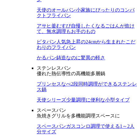
天使のオールパン
小家族にぴったりのコンパ
クトフライパン
アサヒ釜むすび
自慢したくなるごはんが炊け
て、無水調理もお手のもの
ピタパン
人気急上昇の24cmから生まれたこだ
わりのフライパン
かるパン
鋳造なのに驚異の軽さ
ステンレスパン
優れた熱伝導性の高機能多層鍋
プリンセスなべ
2段同時調理ができるステンレ
ス鍋
天使シリーズ
少量調理に便利な小型タイプ
スペースパン
魚焼きグリルを多機能調理スペースに
スペースパン
ガスコンロ調理で使える1～2人
分サイズ