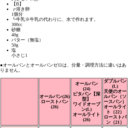
【B】
┏溶き卵
1個分
┗牛乳※牛乳の代わりに、水で作れます。
300cc
砂糖
40g
バター（無塩）
50g
塩
小さじ1
●オールパンとオールパンゼロは、分量・調理方法に違いはあ
りません。
ダブルパン
オールパン
(L)
(24)
天使のオー
ピタパン【深
オールパン(26)
ルパン（ソ
型】
ローストパン
ースパン）
ワイドオーブ
(26)
オールライ
ン(L)
ト（22）
オールライト
ローストパ
(26)
ン（21）