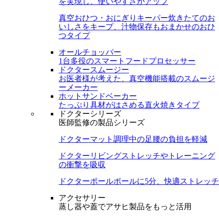
を実現し、使いやすさがアップ
真空おひつ・おにぎりキーパー
炊きたてのお
いしさをキープ、汁物保存もおまかせのおひ
つタイプ
オールチョッパー
1台多役のスマートフードプロセッサー
ドクタースムージー
お医者様が考えた、真空機能搭載のスムージ
ーメーカー
ホットサンドベーカー
たっぷり具材がはさめる直火焼きタイプ
ドクターシリーズ
医師監修の製品シリーズ
ドクターマット
調理中の足腰の負担を軽減
ドクターリビング
ストレッチやトレーニング
の衝撃を吸収
ドクターポール
ポールに5分、快適ストレッチ
アクセサリー
蒸し器や蓋でアサヒ製品をもっと活用