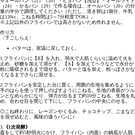
※オールパン（22）（20）・ピタパン【浅型】・オールライト
（24）・かるパン（29）で作る場合は、オールパン（26）の分
量の半分で調理してください（ただし、溶き卵は1個分、牛乳
は120cc、こねる時間は5～7分程度でOK）。
※上記以外のフライパンでは高さがないため作れません。
作り方
〈下ごしらえ〉
バターは、室温に戻しておく。
1.
フライパンに【B】を入れ、
弱火
で人肌くらいに温めて火を
止め、砂糖を加えて溶かす。【A】を加えてヘラなどで水分が
粉に吸収されるまで混ぜる。バターと塩を加え、粉っぽさがな
くなるまでさらに混ぜる。
2.
フライパンを安定した台に置く。周囲の生地を集めるように
手のはらを使って押しのばすようにこねる。生地の表面がツル
ンとなめらかになり、弾力が出るまで約10分こねる。生地を丸
め、合わせ目を閉じて下にし、フライパンの中央にのせる。
◎こね終わりに、レーズンやくるみ、チョコチップ、ごまなど
を混ぜ込むと、風味の違うパンに♪
3.
《1次発酵》
蓋をして
約5秒弱火
にかけ、フライパン（内面）の鍋底が人肌