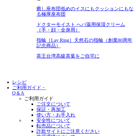
癒し座布団
低めのイスにもクッションにもな
る極厚座布団
ドクターモイスト へパ
薬用保湿クリーム
（手・顔・全身用）
指輪［Lay Ring］
天然石の指輪（創業80周年
記念商品）
茶王
台湾高級茶葉をご自宅に
レシピ
ご利用ガイド・
Q＆A
ご利用ガイド
ご注文について
保証・再加工
使い方・お手入れ
安全性について
転売品について
詐欺サイトにご注意ください