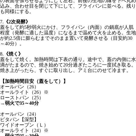
の表面を張らせるようにして左右、前後の生地の縁を下へ丸め
込み、合わせ目を閉じて下にして、フライパンに並べる。残り
も同様にする。
7.
《2次発酵》
蓋をして約5秒
弱火
にかけ、フライパン（内面）の鍋底が人肌
程度（発酵に適した温度）になるまで温めて火を止める。生地
が約2.5倍に膨らむまでそのまま置いて発酵させる（目安約30
～40分）。
8.
《焼く》
蓋をして焼く。加熱時間は下表の通り。途中で、蓋の内側に水
滴がたまるので、焼き始めて20分過ぎたころに一度拭き取る。
焼き上がったら、すぐに取り出し、アミ台にのせて冷ます。
【加熱時間目安（蓋をして）】
オールパン（26）
オールライト（26）
※
ローストパン（25）
→
弱火で35～40分
オールパン（24）
ピタパン【深型】
ワイドオーブン（Ｌ）
オールライト（24）
※
→
弱火で25～30分