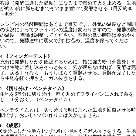
程度（発酵に適した温度）になるまで温めて火を止める。生地
が約2.5倍に膨らむまでそのまま置いて発酵させる（目安約30
～40分）。
レシピ内の発酵時間はあくまで目安です。外気の温度など周囲
の状況によってフライパンの温度は変わりますので、発酵の際
の温度・時間は調整してください。室温の低い時期は冷めやす
いので、発酵途中に弱火で約5秒温め、温度を保ってくださ
い。
4.
《フィンガーテスト》
充分に発酵したかを確認するために、指に強力粉（分量外）を
つけ生地に差し込みそっと抜く。穴が戻らなければ、発酵は完
了。戻るようなら、もうしばらく発酵させる。発酵が完了した
ら生地を軽く押さえ、ガス抜きをする。
5.
《切り分け・ベンチタイム》
生地を6等分に切り分け、軽く丸めてフライパンに入れて蓋を
し、10分おく。（ベンチタイム）
ベンチタイムとは、切り分ける時に荒れた生地を回復させる時
間です。おいしいパン作りには欠かせません。
6.
《成形》
6等分にした生地を1つずつ軽く押さえてガス抜きをする。生地