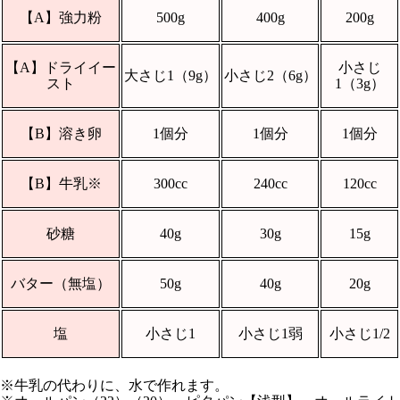
【A】強力粉
500g
400g
200g
【A】ドライイー
小さじ
大さじ1（9g）
小さじ2（6g）
スト
1（3g）
【B】溶き卵
1個分
1個分
1個分
【B】牛乳
※
300cc
240cc
120cc
砂糖
40g
30g
15g
バター（無塩）
50g
40g
20g
塩
小さじ1
小さじ1弱
小さじ1/2
※牛乳の代わりに、水で作れます。