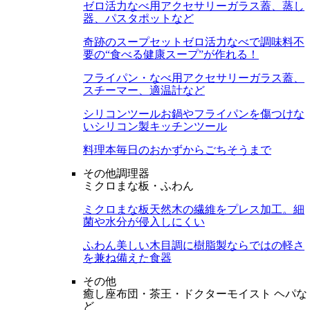
ゼロ活力なべ用アクセサリー
ガラス蓋、蒸し
器、パスタポットなど
奇跡のスープセット
ゼロ活力なべで調味料不
要の“食べる健康スープ”が作れる！
フライパン・なべ用アクセサリー
ガラス蓋、
スチーマー、適温計など
シリコンツール
お鍋やフライパンを傷つけな
いシリコン製キッチンツール
料理本
毎日のおかずからごちそうまで
その他調理器
ミクロまな板・ふわん
ミクロまな板
天然木の繊維をプレス加工。細
菌や水分が侵入しにくい
ふわん
美しい木目調に樹脂製ならではの軽さ
を兼ね備えた食器
その他
癒し座布団・茶王・ドクターモイスト ヘパな
ど