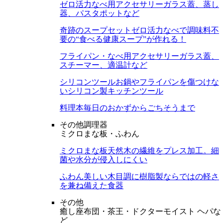
ゼロ活力なべ用アクセサリー
ガラス蓋、蒸し
器、パスタポットなど
奇跡のスープセット
ゼロ活力なべで調味料不
要の“食べる健康スープ”が作れる！
フライパン・なべ用アクセサリー
ガラス蓋、
スチーマー、適温計など
シリコンツール
お鍋やフライパンを傷つけな
いシリコン製キッチンツール
料理本
毎日のおかずからごちそうまで
その他調理器
ミクロまな板・ふわん
ミクロまな板
天然木の繊維をプレス加工。細
菌や水分が侵入しにくい
ふわん
美しい木目調に樹脂製ならではの軽さ
を兼ね備えた食器
その他
癒し座布団・茶王・ドクターモイスト ヘパな
ど