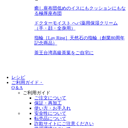
癒し座布団
低めのイスにもクッションにもな
る極厚座布団
ドクターモイスト へパ
薬用保湿クリーム
（手・顔・全身用）
指輪［Lay Ring］
天然石の指輪（創業80周年
記念商品）
茶王
台湾高級茶葉をご自宅に
レシピ
ご利用ガイド・
Q＆A
ご利用ガイド
ご注文について
保証・再加工
使い方・お手入れ
安全性について
転売品について
詐欺サイトにご注意ください