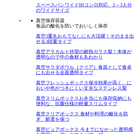
スペースパンワイド
IHコンロ対応、2～3人分
のワイドサイズ
真空保存容器
食品の酸化を防いでおいしく保存
真空3重丸
おもてなしにも大活躍！そのまま出
せる3段重タイプ
真空アラカルト
待望の耐熱ガラス製！本体が
透明なので中の食材も丸わかり
真空サラダボウル［クリア］
食器として食卓
にも出せる全面透明タイプ
真空フレッシュボックス
保冷効果が高く、に
おいや色がつきにくい丈夫なステンレス製
真空スリムボックス
お弁当にも保存収納にも
便利な、抗菌仕様の軽量スリムタイプ
真空クリアボックス
食材や料理の酸化を防
ぎ、鮮度を保つ
真空ピュアボックス
今までになかった透明感