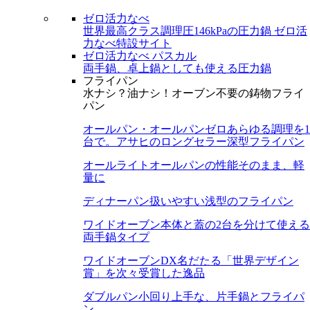
ゼロ活力なべ
世界最高クラス調理圧146kPaの圧力鍋
ゼロ活
力なべ特設サイト
ゼロ活力なべ パスカル
両手鍋、卓上鍋としても使える圧力鍋
フライパン
水ナシ？油ナシ！オーブン不要の鋳物フライ
パン
オールパン・オールパンゼロ
あらゆる調理を1
台で。アサヒのロングセラー深型フライパン
オールライト
オールパンの性能そのまま、軽
量に
ディナーパン
扱いやすい浅型のフライパン
ワイドオーブン
本体と蓋の2台を分けて使える
両手鍋タイプ
ワイドオーブンDX
名だたる「世界デザイン
賞」を次々受賞した逸品
ダブルパン
小回り上手な、片手鍋とフライパ
ン