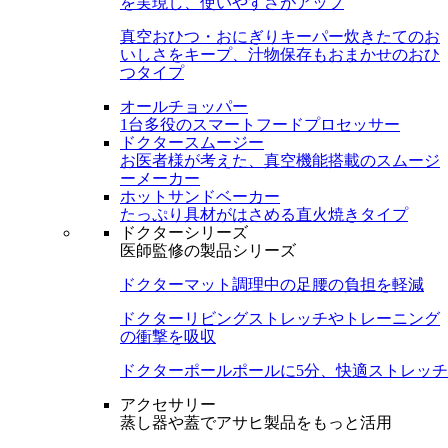
を実現し、使いやすさがアップ
真空おひつ・おにぎりキーパー
炊きたてのお
いしさをキープ、汁物保存もおまかせのおひ
つタイプ
オールチョッパー
1台多役のスマートフードプロセッサー
ドクタースムージー
お医者様が考えた、真空機能搭載のスムージ
ーメーカー
ホットサンドベーカー
たっぷり具材がはさめる直火焼きタイプ
ドクターシリーズ
医師監修の製品シリーズ
ドクターマット
調理中の足腰の負担を軽減
ドクターリビング
ストレッチやトレーニング
の衝撃を吸収
ドクターポール
ポールに5分、快適ストレッチ
アクセサリー
蒸し器や蓋でアサヒ製品をもっと活用