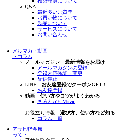
推奨環境について
Q&A
最近多いご質問
お買い物について
製品について
サービスについて
お問い合わせ
メルマガ・動画
・
コラム
メールマガジン
最新情報をお届け
メールマガジンの登録
登録内容確認・変更
配信停止
LINE
お友達登録でクーポンGET！
お友達登録
動画
使い方やコツがよくわかる
まるわかりMovie
お役立ち情報
選び方、使い方など知る
コラム一覧
アサヒ軽金属
って？