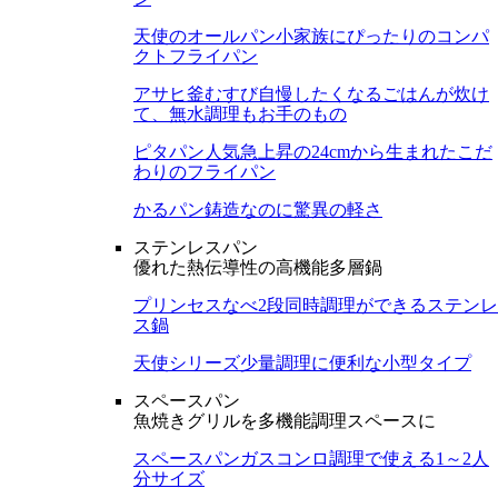
天使のオールパン
小家族にぴったりのコンパ
クトフライパン
アサヒ釜むすび
自慢したくなるごはんが炊け
て、無水調理もお手のもの
ピタパン
人気急上昇の24cmから生まれたこだ
わりのフライパン
かるパン
鋳造なのに驚異の軽さ
ステンレスパン
優れた熱伝導性の高機能多層鍋
プリンセスなべ
2段同時調理ができるステンレ
ス鍋
天使シリーズ
少量調理に便利な小型タイプ
スペースパン
魚焼きグリルを多機能調理スペースに
スペースパン
ガスコンロ調理で使える1～2人
分サイズ