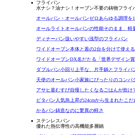
フライパン
水ナシ？油ナシ！オーブン不要の鋳物フライ
オールパン・オールパンゼロ
あらゆる調理を
オールライト
オールパンの性能そのまま、軽
ディナーパン
扱いやすい浅型のフライパン
ワイドオーブン
本体と蓋の2台を分けて使え
ワイドオーブンDX
名だたる「世界デザイン賞
ダブルパン
小回り上手な、片手鍋とフライパ
天使のオールパン
小家族にぴったりのコンパ
アサヒ釜むすび
自慢したくなるごはんが炊け
ピタパン
人気急上昇の24cmから生まれたこ
かるパン
鋳造なのに驚異の軽さ
ステンレスパン
優れた熱伝導性の高機能多層鍋