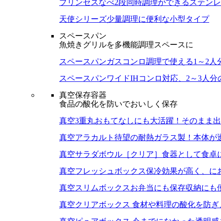
プリンセスなべ
2段同時調理ができるステン
天使シリーズ
少量調理に便利な小型タイプ
スペースパン
魚焼きグリルを多機能調理スペースに
スペースパン
ガスコンロ調理で使える1～2人
スペースパンワイド
IHコンロ対応、2～3人
真空保存容器
食品の酸化を防いでおいしく保存
真空3重丸
おもてなしにも大活躍！そのまま出
真空アラカルト
待望の耐熱ガラス製！本体が
真空サラダボウル［クリア］
食器として食卓
真空フレッシュボックス
保冷効果が高く、に
真空スリムボックス
お弁当にも保存収納にも
真空クリアボックス
食材や料理の酸化を防ぎ