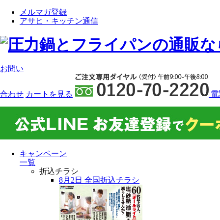
メルマガ登録
アサヒ・キッチン通信
お問い
合わせ
カート
を見る
電
キャンペーン
一覧
折込チラシ
8月2日 全国折込チラシ