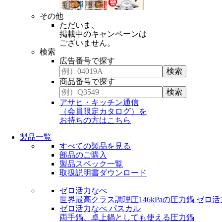
その他
ただいま、
掲載中のキャンペーンは
ございません。
検索
広告番号で探す
商品番号で探す
アサヒ・キッチン通信
（会員限定カタログ）を
お持ちの方はこちら
製品一覧
すべての製品を見る
部品のご購入
製品スペック一覧
取扱説明書ダウンロード
ゼロ活力なべ
世界最高クラス調理圧146kPaの圧力鍋
ゼロ活
ゼロ活力なべ パスカル
両手鍋、卓上鍋としても使える圧力鍋