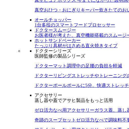
真空ピュアボックス
今までになかった透明感
真空おひつ・おにぎりキーパー
炊きたてのお
オールチョッパー
1台多役のスマートフードプロセッサー
ドクタースムージー
お医者様が考えた、真空機能搭載のスムージ
ホットサンドベーカー
たっぷり具材がはさめる直火焼きタイプ
ドクターシリーズ
医師監修の製品シリーズ
ドクターマット
調理中の足腰の負担を軽減
ドクターリビング
ストレッチやトレーニング
ドクターポール
ポールに5分、快適ストレッチ
アクセサリー
蒸し器や蓋でアサヒ製品をもっと活用
ゼロ活力なべ用アクセサリー
ガラス蓋、蒸し
奇跡のスープセット
ゼロ活力なべで調味料不