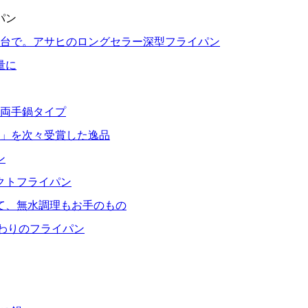
パン
1台で。アサヒのロングセラー深型フライパン
量に
る両手鍋タイプ
」を次々受賞した逸品
ン
クトフライパン
て、無水調理もお手のもの
だわりのフライパン