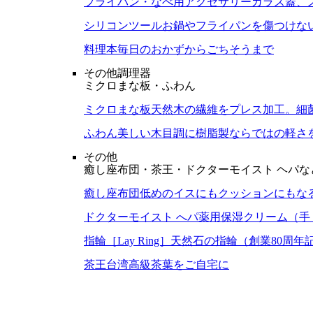
フライパン・なべ用アクセサリー
ガラス蓋、
シリコンツール
お鍋やフライパンを傷つけな
料理本
毎日のおかずからごちそうまで
その他調理器
ミクロまな板・ふわん
ミクロまな板
天然木の繊維をプレス加工。細
ふわん
美しい木目調に樹脂製ならではの軽さ
その他
癒し座布団・茶王・ドクターモイスト ヘパな
癒し座布団
低めのイスにもクッションにもな
ドクターモイスト へパ
薬用保湿クリーム（手
指輪［Lay Ring］
天然石の指輪（創業80周年
茶王
台湾高級茶葉をご自宅に