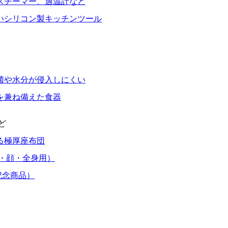
スチーマー、適温計など
いシリコン製キッチンツール
菌や水分が侵入しにくい
を兼ね備えた食器
ど
る極厚座布団
・顔・全身用）
記念商品）