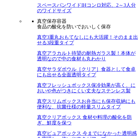
スペースパンワイド
IHコンロ対応、2～3人分
のワイドサイズ
真空保存容器
食品の酸化を防いでおいしく保存
真空3重丸
おもてなしにも大活躍！そのまま出
せる3段重タイプ
真空アラカルト
待望の耐熱ガラス製！本体が
透明なので中の食材も丸わかり
真空サラダボウル［クリア］
食器として食卓
にも出せる全面透明タイプ
真空フレッシュボックス
保冷効果が高く、に
おいや色がつきにくい丈夫なステンレス製
真空スリムボックス
お弁当にも保存収納にも
便利な、抗菌仕様の軽量スリムタイプ
真空クリアボックス
食材や料理の酸化を防
ぎ、鮮度を保つ
真空ピュアボックス
今までになかった透明感