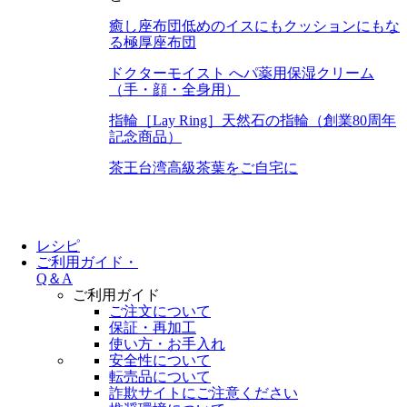
癒し座布団
低めのイスにもクッションにもな
る極厚座布団
ドクターモイスト へパ
薬用保湿クリーム
（手・顔・全身用）
指輪［Lay Ring］
天然石の指輪（創業80周年
記念商品）
茶王
台湾高級茶葉をご自宅に
レシピ
ご利用ガイド・
Q＆A
ご利用ガイド
ご注文について
保証・再加工
使い方・お手入れ
安全性について
転売品について
詐欺サイトにご注意ください