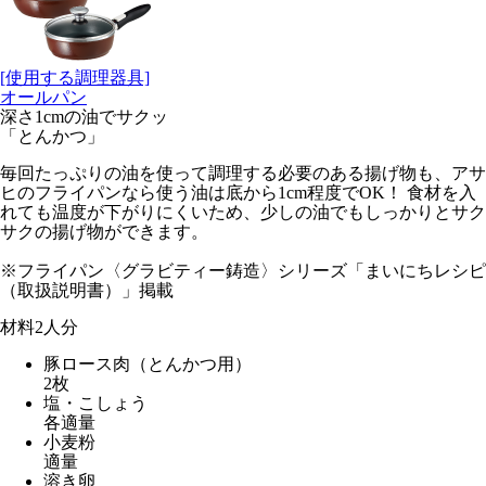
[使用する調理器具]
オールパン
深さ1cmの油でサクッ
「とんかつ」
毎回たっぷりの油を使って調理する必要のある揚げ物も、アサ
ヒのフライパンなら使う油は底から1cm程度でOK！ 食材を入
れても温度が下がりにくいため、少しの油でもしっかりとサク
サクの揚げ物ができます。
※フライパン〈グラビティー鋳造〉シリーズ「まいにちレシピ
（取扱説明書）」掲載
材料
2人分
豚ロース肉（とんかつ用）
2枚
塩・こしょう
各適量
小麦粉
適量
溶き卵