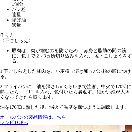
1個分
パン粉
適量
揚げ油
適量
作り方
〈下ごしらえ〉
豚肉は、肉が縮むのを防ぐため、 赤身と脂肪の間の筋
に、包丁で 2～3ヵ所切り込みを入れ、 塩・こしょうをす
る。
1.
下ごしらえした豚肉を、小麦粉→溶き卵→パン粉の順につけ
る。
2.
フライパンに、油を深さ1cmくらいまで注ぎ、
中火で170℃
に
熱したら、［1］を入れ、色付いたら裏返す。細かい泡が大き
くなってきたら取り出す。
油を
170℃に熱した後、弱火
で温度を保つように調節します。
オールパンの製品情報はこちら
レシピTOPへ