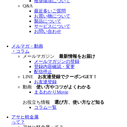
推奨環境について
Q&A
最近多いご質問
お買い物について
製品について
サービスについて
お問い合わせ
メルマガ・動画
・
コラム
メールマガジン
最新情報をお届け
メールマガジンの登録
登録内容確認・変更
配信停止
LINE
お友達登録でクーポンGET！
お友達登録
動画
使い方やコツがよくわかる
まるわかりMovie
お役立ち情報
選び方、使い方など知る
コラム一覧
アサヒ軽金属
って？