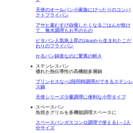
天使のオールパン
小家族にぴったりのコンパ
クトフライパン
アサヒ釜むすび
自慢したくなるごはんが炊け
て、無水調理もお手のもの
ピタパン
人気急上昇の24cmから生まれたこだ
わりのフライパン
かるパン
鋳造なのに驚異の軽さ
ステンレスパン
優れた熱伝導性の高機能多層鍋
プリンセスなべ
2段同時調理ができるステンレ
ス鍋
天使シリーズ
少量調理に便利な小型タイプ
スペースパン
魚焼きグリルを多機能調理スペースに
スペースパン
ガスコンロ調理で使える1～2人
分サイズ