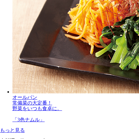
オールパン
常備菜の大定番！
野菜をいつも食卓に。
「3色ナムル」
もっと見る