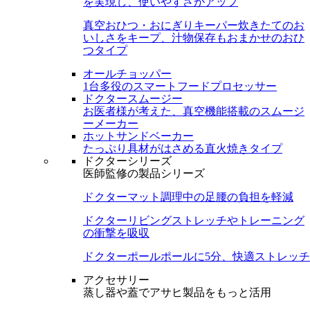
を実現し、使いやすさがアップ
真空おひつ・おにぎりキーパー
炊きたてのお
いしさをキープ、汁物保存もおまかせのおひ
つタイプ
オールチョッパー
1台多役のスマートフードプロセッサー
ドクタースムージー
お医者様が考えた、真空機能搭載のスムージ
ーメーカー
ホットサンドベーカー
たっぷり具材がはさめる直火焼きタイプ
ドクターシリーズ
医師監修の製品シリーズ
ドクターマット
調理中の足腰の負担を軽減
ドクターリビング
ストレッチやトレーニング
の衝撃を吸収
ドクターポール
ポールに5分、快適ストレッチ
アクセサリー
蒸し器や蓋でアサヒ製品をもっと活用