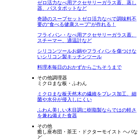
ゼロ活力なべ用アクセサリー
ガラス蓋、蒸し
器、パスタポットなど
奇跡のスープセット
ゼロ活力なべで調味料不
要の“食べる健康スープ”が作れる！
フライパン・なべ用アクセサリー
ガラス蓋、
スチーマー、適温計など
シリコンツール
お鍋やフライパンを傷つけな
いシリコン製キッチンツール
料理本
毎日のおかずからごちそうまで
その他調理器
ミクロまな板・ふわん
ミクロまな板
天然木の繊維をプレス加工。細
菌や水分が侵入しにくい
ふわん
美しい木目調に樹脂製ならではの軽さ
を兼ね備えた食器
その他
癒し座布団・茶王・ドクターモイスト ヘパな
ど