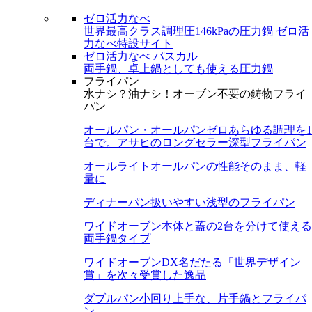
ゼロ活力なべ
世界最高クラス調理圧146kPaの圧力鍋
ゼロ活
力なべ特設サイト
ゼロ活力なべ パスカル
両手鍋、卓上鍋としても使える圧力鍋
フライパン
水ナシ？油ナシ！オーブン不要の鋳物フライ
パン
オールパン・オールパンゼロ
あらゆる調理を1
台で。アサヒのロングセラー深型フライパン
オールライト
オールパンの性能そのまま、軽
量に
ディナーパン
扱いやすい浅型のフライパン
ワイドオーブン
本体と蓋の2台を分けて使える
両手鍋タイプ
ワイドオーブンDX
名だたる「世界デザイン
賞」を次々受賞した逸品
ダブルパン
小回り上手な、片手鍋とフライパ
ン