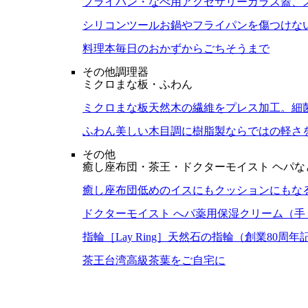
フライパン・なべ用アクセサリー
ガラス蓋、
シリコンツール
お鍋やフライパンを傷つけな
料理本
毎日のおかずからごちそうまで
その他調理器
ミクロまな板・ふわん
ミクロまな板
天然木の繊維をプレス加工。細
ふわん
美しい木目調に樹脂製ならではの軽さ
その他
癒し座布団・茶王・ドクターモイスト ヘパな
癒し座布団
低めのイスにもクッションにもな
ドクターモイスト へパ
薬用保湿クリーム（手
指輪［Lay Ring］
天然石の指輪（創業80周年
茶王
台湾高級茶葉をご自宅に