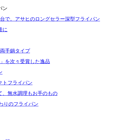
パン
1台で。アサヒのロングセラー深型フライパン
量に
る両手鍋タイプ
」を次々受賞した逸品
ン
クトフライパン
て、無水調理もお手のもの
だわりのフライパン