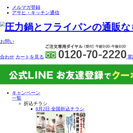
メルマガ登録
アサヒ・キッチン通信
お問い
合わせ
カート
を見る
電
キャンペーン
一覧
折込チラシ
8月2日 全国折込チラシ