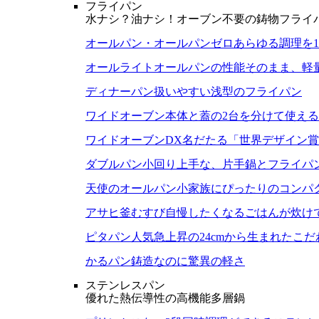
フライパン
水ナシ？油ナシ！オーブン不要の鋳物フライ
オールパン・オールパンゼロ
あらゆる調理を
オールライト
オールパンの性能そのまま、軽
ディナーパン
扱いやすい浅型のフライパン
ワイドオーブン
本体と蓋の2台を分けて使え
ワイドオーブンDX
名だたる「世界デザイン賞
ダブルパン
小回り上手な、片手鍋とフライパ
天使のオールパン
小家族にぴったりのコンパ
アサヒ釜むすび
自慢したくなるごはんが炊け
ピタパン
人気急上昇の24cmから生まれたこ
かるパン
鋳造なのに驚異の軽さ
ステンレスパン
優れた熱伝導性の高機能多層鍋