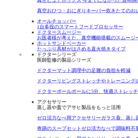
真空ピュアボックス
今までになかった透明感
真空おひつ・おにぎりキーパー
炊きたてのお
オールチョッパー
1台多役のスマートフードプロセッサー
ドクタースムージー
お医者様が考えた、真空機能搭載のスムージ
ホットサンドベーカー
たっぷり具材がはさめる直火焼きタイプ
ドクターシリーズ
医師監修の製品シリーズ
ドクターマット
調理中の足腰の負担を軽減
ドクターリビング
ストレッチやトレーニング
ドクターポール
ポールに5分、快適ストレッチ
アクセサリー
蒸し器や蓋でアサヒ製品をもっと活用
ゼロ活力なべ用アクセサリー
ガラス蓋、蒸し
奇跡のスープセット
ゼロ活力なべで調味料不