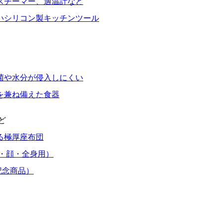
スチーマー、適温計など
いシリコン製キッチンツール
菌や水分が侵入しにくい
を兼ね備えた食器
ど
る極厚座布団
・顔・全身用）
記念商品）