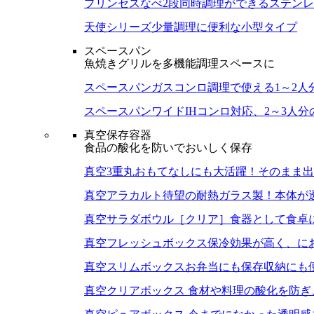
プリンセスなべ
2段同時調理ができるステン
天使シリーズ
少量調理に便利な小型タイプ
スペースパン
魚焼きグリルを多機能調理スペースに
スペースパン
ガスコンロ調理で使える1～2人
スペースパンワイド
IHコンロ対応、2～3人
真空保存容器
食品の酸化を防いでおいしく保存
真空3重丸
おもてなしにも大活躍！そのまま出
真空アラカルト
待望の耐熱ガラス製！本体が
真空サラダボウル［クリア］
食器として食卓
真空フレッシュボックス
保冷効果が高く、に
真空スリムボックス
お弁当にも保存収納にも
真空クリアボックス
食材や料理の酸化を防ぎ