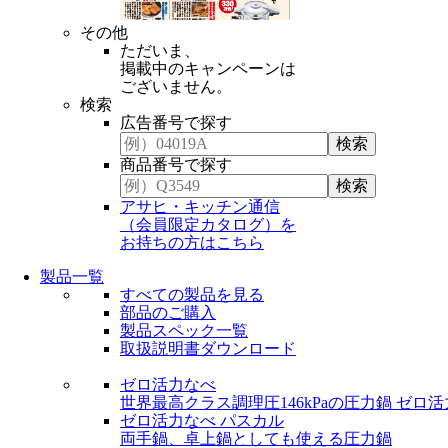
その他
ただいま、
掲載中のキャンペーンは
ございません。
検索
広告番号で探す
商品番号で探す
アサヒ・キッチン通信
（会員限定カタログ）を
お持ちの方はこちら
製品一覧
すべての製品を見る
部品のご購入
製品スペック一覧
取扱説明書ダウンロード
ゼロ活力なべ
世界最高クラス調理圧146kPaの圧力鍋
ゼロ活
ゼロ活力なべ パスカル
両手鍋、卓上鍋としても使える圧力鍋