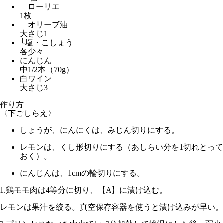
ローリエ
1枚
オリーブ油
大さじ1
└塩・こしょう
各少々
にんじん
中1/2本（70g）
白ワイン
大さじ3
作り方
〈下ごしらえ〉
しょうが、にんにくは、みじん切りにする。
レモンは、くし形切りにする（あしらい分を1切れとって
おく）。
にんじんは、1cmの輪切りにする。
1.
鶏モモ肉は4等分に切り、【A】に漬け込む。
レモンは果汁を絞る。真空保存容器を使うと漬け込みが早い。