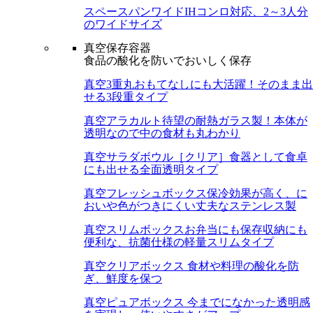
スペースパンワイド
IHコンロ対応、2～3人分
のワイドサイズ
真空保存容器
食品の酸化を防いでおいしく保存
真空3重丸
おもてなしにも大活躍！そのまま出
せる3段重タイプ
真空アラカルト
待望の耐熱ガラス製！本体が
透明なので中の食材も丸わかり
真空サラダボウル［クリア］
食器として食卓
にも出せる全面透明タイプ
真空フレッシュボックス
保冷効果が高く、に
おいや色がつきにくい丈夫なステンレス製
真空スリムボックス
お弁当にも保存収納にも
便利な、抗菌仕様の軽量スリムタイプ
真空クリアボックス
食材や料理の酸化を防
ぎ、鮮度を保つ
真空ピュアボックス
今までになかった透明感