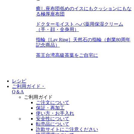
癒し座布団
低めのイスにもクッションにもな
る極厚座布団
ドクターモイスト へパ
薬用保湿クリーム
（手・顔・全身用）
指輪［Lay Ring］
天然石の指輪（創業80周年
記念商品）
茶王
台湾高級茶葉をご自宅に
レシピ
ご利用ガイド・
Q＆A
ご利用ガイド
ご注文について
保証・再加工
使い方・お手入れ
安全性について
転売品について
詐欺サイトにご注意ください