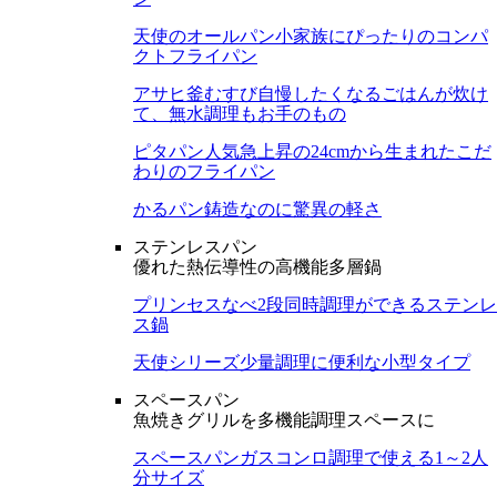
天使のオールパン
小家族にぴったりのコンパ
クトフライパン
アサヒ釜むすび
自慢したくなるごはんが炊け
て、無水調理もお手のもの
ピタパン
人気急上昇の24cmから生まれたこだ
わりのフライパン
かるパン
鋳造なのに驚異の軽さ
ステンレスパン
優れた熱伝導性の高機能多層鍋
プリンセスなべ
2段同時調理ができるステンレ
ス鍋
天使シリーズ
少量調理に便利な小型タイプ
スペースパン
魚焼きグリルを多機能調理スペースに
スペースパン
ガスコンロ調理で使える1～2人
分サイズ