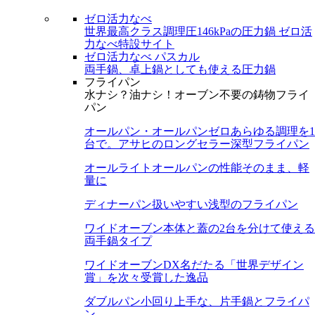
ゼロ活力なべ
世界最高クラス調理圧146kPaの圧力鍋
ゼロ活
力なべ特設サイト
ゼロ活力なべ パスカル
両手鍋、卓上鍋としても使える圧力鍋
フライパン
水ナシ？油ナシ！オーブン不要の鋳物フライ
パン
オールパン・オールパンゼロ
あらゆる調理を1
台で。アサヒのロングセラー深型フライパン
オールライト
オールパンの性能そのまま、軽
量に
ディナーパン
扱いやすい浅型のフライパン
ワイドオーブン
本体と蓋の2台を分けて使える
両手鍋タイプ
ワイドオーブンDX
名だたる「世界デザイン
賞」を次々受賞した逸品
ダブルパン
小回り上手な、片手鍋とフライパ
ン