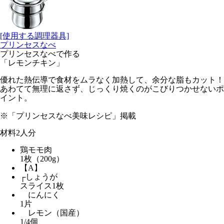
[使用する調理器具]
プリンセスなべ
プリンセスなべで作る
「レモンチキン」
優れた熱伝導で食材をムラなく加熱して、余分な脂もカット！
あわてて無理に返さず、じっくり焼くのがこびりつかせないポ
イント。
※「プリンセスなべ美味レシピ」掲載
材料
2人分
鶏モモ肉
1枚（200g）
【A】
┌しょうが
スライス1枚
にんにく
1片
レモン（国産）
1/4個