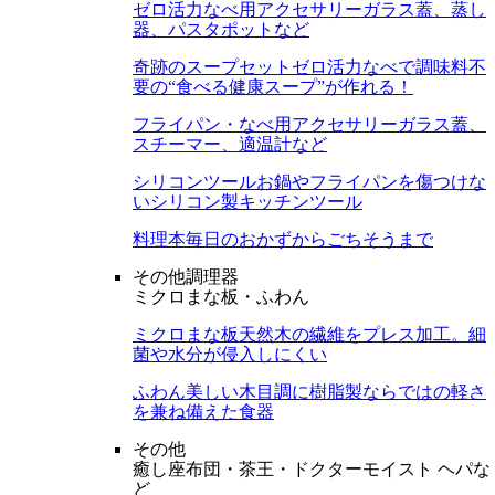
ゼロ活力なべ用アクセサリー
ガラス蓋、蒸し
器、パスタポットなど
奇跡のスープセット
ゼロ活力なべで調味料不
要の“食べる健康スープ”が作れる！
フライパン・なべ用アクセサリー
ガラス蓋、
スチーマー、適温計など
シリコンツール
お鍋やフライパンを傷つけな
いシリコン製キッチンツール
料理本
毎日のおかずからごちそうまで
その他調理器
ミクロまな板・ふわん
ミクロまな板
天然木の繊維をプレス加工。細
菌や水分が侵入しにくい
ふわん
美しい木目調に樹脂製ならではの軽さ
を兼ね備えた食器
その他
癒し座布団・茶王・ドクターモイスト ヘパな
ど