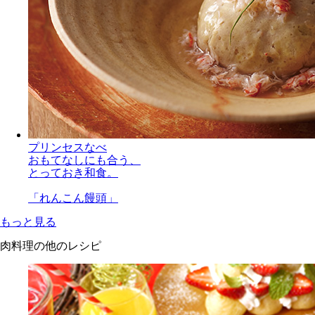
プリンセスなべ
おもてなしにも合う、
とっておき和食。
「れんこん饅頭」
もっと見る
肉料理の他のレシピ