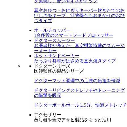
を実現し、使いやすさがアップ
真空おひつ・おにぎりキーパー
炊きたてのお
いしさをキープ、汁物保存もおまかせのおひ
つタイプ
オールチョッパー
1台多役のスマートフードプロセッサー
ドクタースムージー
お医者様が考えた、真空機能搭載のスムージ
ーメーカー
ホットサンドベーカー
たっぷり具材がはさめる直火焼きタイプ
ドクターシリーズ
医師監修の製品シリーズ
ドクターマット
調理中の足腰の負担を軽減
ドクターリビング
ストレッチやトレーニング
の衝撃を吸収
ドクターポール
ポールに5分、快適ストレッチ
アクセサリー
蒸し器や蓋でアサヒ製品をもっと活用