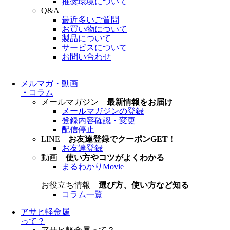
推奨環境について
Q&A
最近多いご質問
お買い物について
製品について
サービスについて
お問い合わせ
メルマガ・動画
・
コラム
メールマガジン
最新情報をお届け
メールマガジンの登録
登録内容確認・変更
配信停止
LINE
お友達登録でクーポンGET！
お友達登録
動画
使い方やコツがよくわかる
まるわかりMovie
お役立ち情報
選び方、使い方など知る
コラム一覧
アサヒ軽金属
って？