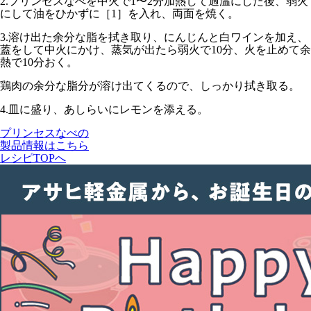
2.
プリンセスなべを
中火で1〜2分加熱して適温にした後、弱火
にして油をひかずに［1］を入れ、両面を焼く。
3.
溶け出た余分な脂を拭き取り、にんじんと白ワインを加え、
蓋をして
中火
にかけ、蒸気が出たら
弱火で10分
、火を止めて
余
熱で10分
おく。
鶏肉の余分な脂分が溶け出てくるので、しっかり拭き取る。
4.
皿に盛り、あしらいにレモンを添える。
プリンセスなべの
製品情報はこちら
レシピTOPへ