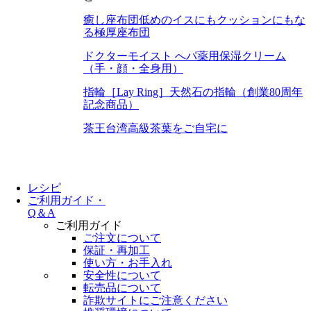
癒し座布団
低めのイスにもクッションにもな
る極厚座布団
ドクターモイスト へパ
薬用保湿クリーム
（手・顔・全身用）
指輪［Lay Ring］
天然石の指輪（創業80周年
記念商品）
茶王
台湾高級茶葉をご自宅に
レシピ
ご利用ガイド・
Q＆A
ご利用ガイド
ご注文について
保証・再加工
使い方・お手入れ
安全性について
転売品について
詐欺サイトにご注意ください