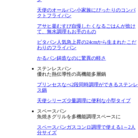
天使のオールパン
小家族にぴったりのコンパ
クトフライパン
アサヒ釜むすび
自慢したくなるごはんが炊け
て、無水調理もお手のもの
ピタパン
人気急上昇の24cmから生まれたこだ
わりのフライパン
かるパン
鋳造なのに驚異の軽さ
ステンレスパン
優れた熱伝導性の高機能多層鍋
プリンセスなべ
2段同時調理ができるステンレ
ス鍋
天使シリーズ
少量調理に便利な小型タイプ
スペースパン
魚焼きグリルを多機能調理スペースに
スペースパン
ガスコンロ調理で使える1～2人
分サイズ