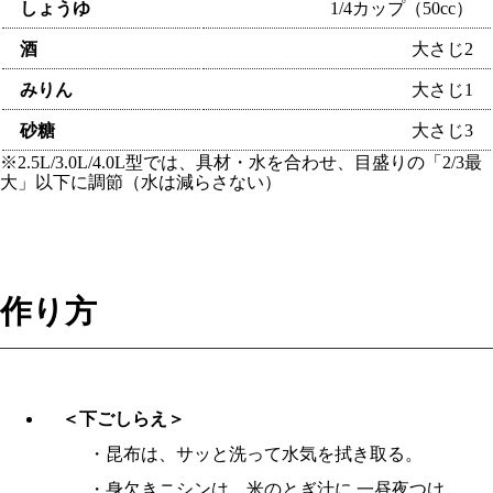
しょうゆ
1/4カップ（50cc）
酒
大さじ2
みりん
大さじ1
砂糖
大さじ3
※2.5L/3.0L/4.0L型では、具材・水を合わせ、目盛りの「2/3最
大」以下に調節（水は減らさない）
作り方
＜下ごしらえ＞
・昆布は、サッと洗って水気を拭き取る。
・身欠きニシンは、米のとぎ汁に 一昼夜つけ