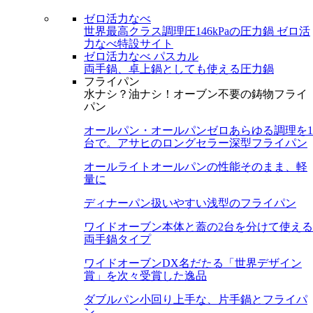
ゼロ活力なべ
世界最高クラス調理圧146kPaの圧力鍋
ゼロ活
力なべ特設サイト
ゼロ活力なべ パスカル
両手鍋、卓上鍋としても使える圧力鍋
フライパン
水ナシ？油ナシ！オーブン不要の鋳物フライ
パン
オールパン・オールパンゼロ
あらゆる調理を1
台で。アサヒのロングセラー深型フライパン
オールライト
オールパンの性能そのまま、軽
量に
ディナーパン
扱いやすい浅型のフライパン
ワイドオーブン
本体と蓋の2台を分けて使える
両手鍋タイプ
ワイドオーブンDX
名だたる「世界デザイン
賞」を次々受賞した逸品
ダブルパン
小回り上手な、片手鍋とフライパ
ン