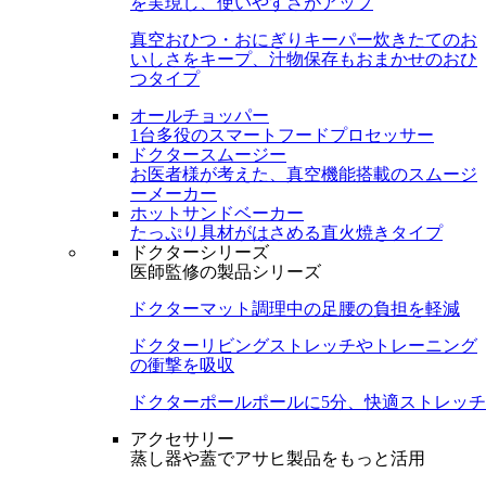
を実現し、使いやすさがアップ
真空おひつ・おにぎりキーパー
炊きたてのお
いしさをキープ、汁物保存もおまかせのおひ
つタイプ
オールチョッパー
1台多役のスマートフードプロセッサー
ドクタースムージー
お医者様が考えた、真空機能搭載のスムージ
ーメーカー
ホットサンドベーカー
たっぷり具材がはさめる直火焼きタイプ
ドクターシリーズ
医師監修の製品シリーズ
ドクターマット
調理中の足腰の負担を軽減
ドクターリビング
ストレッチやトレーニング
の衝撃を吸収
ドクターポール
ポールに5分、快適ストレッチ
アクセサリー
蒸し器や蓋でアサヒ製品をもっと活用