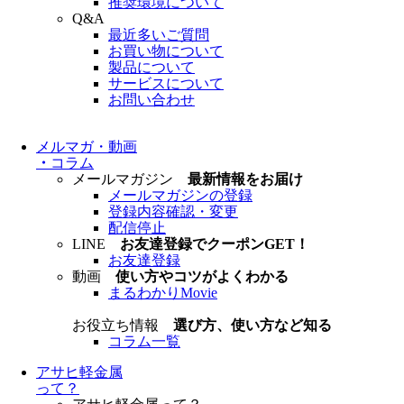
推奨環境について
Q&A
最近多いご質問
お買い物について
製品について
サービスについて
お問い合わせ
メルマガ・動画
・
コラム
メールマガジン
最新情報をお届け
メールマガジンの登録
登録内容確認・変更
配信停止
LINE
お友達登録でクーポンGET！
お友達登録
動画
使い方やコツがよくわかる
まるわかりMovie
お役立ち情報
選び方、使い方など知る
コラム一覧
アサヒ軽金属
って？