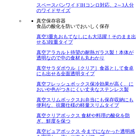
スペースパンワイド
IHコンロ対応、2～3人分
のワイドサイズ
真空保存容器
食品の酸化を防いでおいしく保存
真空3重丸
おもてなしにも大活躍！そのまま出
せる3段重タイプ
真空アラカルト
待望の耐熱ガラス製！本体が
透明なので中の食材も丸わかり
真空サラダボウル［クリア］
食器として食卓
にも出せる全面透明タイプ
真空フレッシュボックス
保冷効果が高く、に
おいや色がつきにくい丈夫なステンレス製
真空スリムボックス
お弁当にも保存収納にも
便利な、抗菌仕様の軽量スリムタイプ
真空クリアボックス
食材や料理の酸化を防
ぎ、鮮度を保つ
真空ピュアボックス
今までになかった透明感