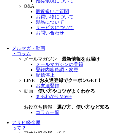
推奨環境について
Q&A
最近多いご質問
お買い物について
製品について
サービスについて
お問い合わせ
メルマガ・動画
・
コラム
メールマガジン
最新情報をお届け
メールマガジンの登録
登録内容確認・変更
配信停止
LINE
お友達登録でクーポンGET！
お友達登録
動画
使い方やコツがよくわかる
まるわかりMovie
お役立ち情報
選び方、使い方など知る
コラム一覧
アサヒ軽金属
って？