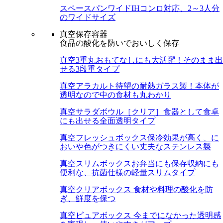
スペースパンワイド
IHコンロ対応、2～3人分
のワイドサイズ
真空保存容器
食品の酸化を防いでおいしく保存
真空3重丸
おもてなしにも大活躍！そのまま出
せる3段重タイプ
真空アラカルト
待望の耐熱ガラス製！本体が
透明なので中の食材も丸わかり
真空サラダボウル［クリア］
食器として食卓
にも出せる全面透明タイプ
真空フレッシュボックス
保冷効果が高く、に
おいや色がつきにくい丈夫なステンレス製
真空スリムボックス
お弁当にも保存収納にも
便利な、抗菌仕様の軽量スリムタイプ
真空クリアボックス
食材や料理の酸化を防
ぎ、鮮度を保つ
真空ピュアボックス
今までになかった透明感