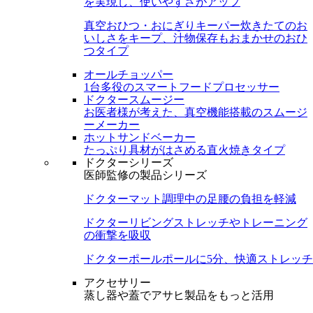
を実現し、使いやすさがアップ
真空おひつ・おにぎりキーパー
炊きたてのお
いしさをキープ、汁物保存もおまかせのおひ
つタイプ
オールチョッパー
1台多役のスマートフードプロセッサー
ドクタースムージー
お医者様が考えた、真空機能搭載のスムージ
ーメーカー
ホットサンドベーカー
たっぷり具材がはさめる直火焼きタイプ
ドクターシリーズ
医師監修の製品シリーズ
ドクターマット
調理中の足腰の負担を軽減
ドクターリビング
ストレッチやトレーニング
の衝撃を吸収
ドクターポール
ポールに5分、快適ストレッチ
アクセサリー
蒸し器や蓋でアサヒ製品をもっと活用