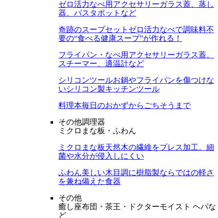
ゼロ活力なべ用アクセサリー
ガラス蓋、蒸し
器、パスタポットなど
奇跡のスープセット
ゼロ活力なべで調味料不
要の“食べる健康スープ”が作れる！
フライパン・なべ用アクセサリー
ガラス蓋、
スチーマー、適温計など
シリコンツール
お鍋やフライパンを傷つけな
いシリコン製キッチンツール
料理本
毎日のおかずからごちそうまで
その他調理器
ミクロまな板・ふわん
ミクロまな板
天然木の繊維をプレス加工。細
菌や水分が侵入しにくい
ふわん
美しい木目調に樹脂製ならではの軽さ
を兼ね備えた食器
その他
癒し座布団・茶王・ドクターモイスト ヘパな
ど