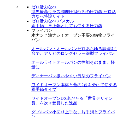
ゼロ活力なべ
世界最高クラス調理圧146kPaの圧力鍋
ゼロ活
力なべ特設サイト
ゼロ活力なべ パスカル
両手鍋、卓上鍋としても使える圧力鍋
フライパン
水ナシ？油ナシ！オーブン不要の鋳物フライ
パン
オールパン・オールパンゼロ
あらゆる調理を1
台で。アサヒのロングセラー深型フライパン
オールライト
オールパンの性能そのまま、軽
量に
ディナーパン
扱いやすい浅型のフライパン
ワイドオーブン
本体と蓋の2台を分けて使える
両手鍋タイプ
ワイドオーブンDX
名だたる「世界デザイン
賞」を次々受賞した逸品
ダブルパン
小回り上手な、片手鍋とフライパ
ン