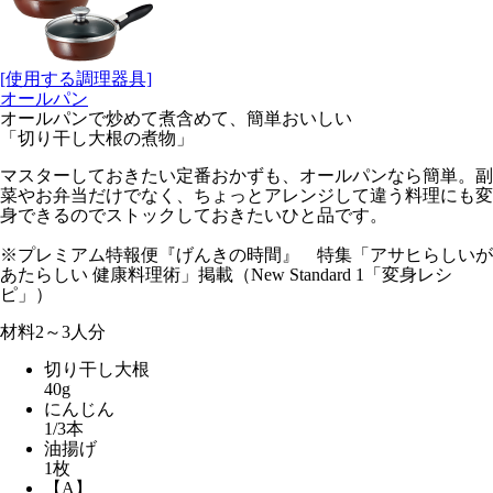
[使用する調理器具]
オールパン
オールパンで炒めて煮含めて、簡単おいしい
「切り干し大根の煮物」
マスターしておきたい定番おかずも、オールパンなら簡単。副
菜やお弁当だけでなく、ちょっとアレンジして違う料理にも変
身できるのでストックしておきたいひと品です。
※プレミアム特報便『げんきの時間』 特集「アサヒらしいが
あたらしい 健康料理術」掲載（New Standard 1「変身レシ
ピ」）
材料
2～3人分
切り干し大根
40g
にんじん
1/3本
油揚げ
1枚
【A】