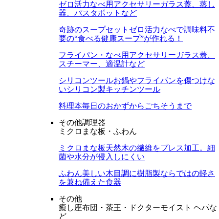
ゼロ活力なべ用アクセサリー
ガラス蓋、蒸し
器、パスタポットなど
奇跡のスープセット
ゼロ活力なべで調味料不
要の“食べる健康スープ”が作れる！
フライパン・なべ用アクセサリー
ガラス蓋、
スチーマー、適温計など
シリコンツール
お鍋やフライパンを傷つけな
いシリコン製キッチンツール
料理本
毎日のおかずからごちそうまで
その他調理器
ミクロまな板・ふわん
ミクロまな板
天然木の繊維をプレス加工。細
菌や水分が侵入しにくい
ふわん
美しい木目調に樹脂製ならではの軽さ
を兼ね備えた食器
その他
癒し座布団・茶王・ドクターモイスト ヘパな
ど