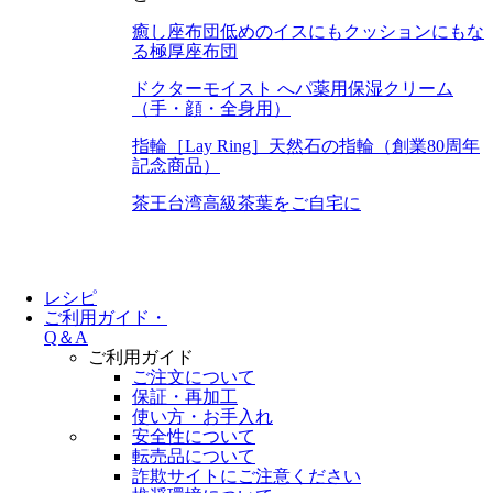
癒し座布団
低めのイスにもクッションにもな
る極厚座布団
ドクターモイスト へパ
薬用保湿クリーム
（手・顔・全身用）
指輪［Lay Ring］
天然石の指輪（創業80周年
記念商品）
茶王
台湾高級茶葉をご自宅に
レシピ
ご利用ガイド・
Q＆A
ご利用ガイド
ご注文について
保証・再加工
使い方・お手入れ
安全性について
転売品について
詐欺サイトにご注意ください