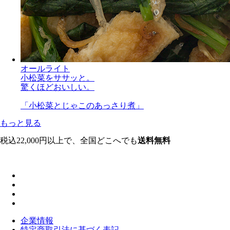
オールライト
小松菜をササッと。
驚くほどおいしい。
「小松菜とじゃこのあっさり煮」
もっと見る
税込22,000円以上で、全国どこへでも
送料無料
企業情報
特定商取引法に基づく表記