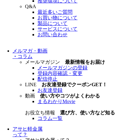
推奨環境について
Q&A
最近多いご質問
お買い物について
製品について
サービスについて
お問い合わせ
メルマガ・動画
・
コラム
メールマガジン
最新情報をお届け
メールマガジンの登録
登録内容確認・変更
配信停止
LINE
お友達登録でクーポンGET！
お友達登録
動画
使い方やコツがよくわかる
まるわかりMovie
お役立ち情報
選び方、使い方など知る
コラム一覧
アサヒ軽金属
って？