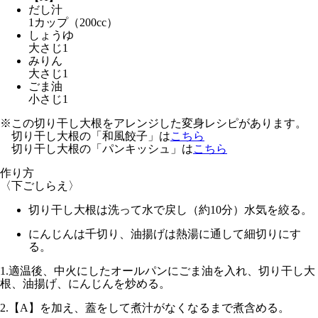
だし汁
1カップ（200cc）
しょうゆ
大さじ1
みりん
大さじ1
ごま油
小さじ1
※この切り干し大根をアレンジした変身レシピがあります。
切り干し大根の「和風餃子」は
こちら
切り干し大根の「パンキッシュ」は
こちら
作り方
〈下ごしらえ〉
切り干し大根は洗って水で戻し（約10分）水気を絞る。
にんじんは千切り、油揚げは熱湯に通して細切りにす
る。
1.
適温後、中火
にしたオールパンにごま油を入れ、切り干し大
根、油揚げ、にんじんを炒める。
2.
【A】を加え、蓋をして煮汁がなくなるまで煮含める。