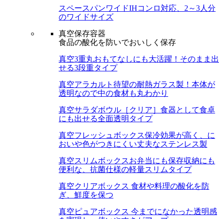
スペースパンワイド
IHコンロ対応、2～3人分
のワイドサイズ
真空保存容器
食品の酸化を防いでおいしく保存
真空3重丸
おもてなしにも大活躍！そのまま出
せる3段重タイプ
真空アラカルト
待望の耐熱ガラス製！本体が
透明なので中の食材も丸わかり
真空サラダボウル［クリア］
食器として食卓
にも出せる全面透明タイプ
真空フレッシュボックス
保冷効果が高く、に
おいや色がつきにくい丈夫なステンレス製
真空スリムボックス
お弁当にも保存収納にも
便利な、抗菌仕様の軽量スリムタイプ
真空クリアボックス
食材や料理の酸化を防
ぎ、鮮度を保つ
真空ピュアボックス
今までになかった透明感