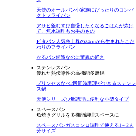
天使のオールパン
小家族にぴったりのコンパ
クトフライパン
アサヒ釜むすび
自慢したくなるごはんが炊け
て、無水調理もお手のもの
ピタパン
人気急上昇の24cmから生まれたこだ
わりのフライパン
かるパン
鋳造なのに驚異の軽さ
ステンレスパン
優れた熱伝導性の高機能多層鍋
プリンセスなべ
2段同時調理ができるステンレ
ス鍋
天使シリーズ
少量調理に便利な小型タイプ
スペースパン
魚焼きグリルを多機能調理スペースに
スペースパン
ガスコンロ調理で使える1～2人
分サイズ