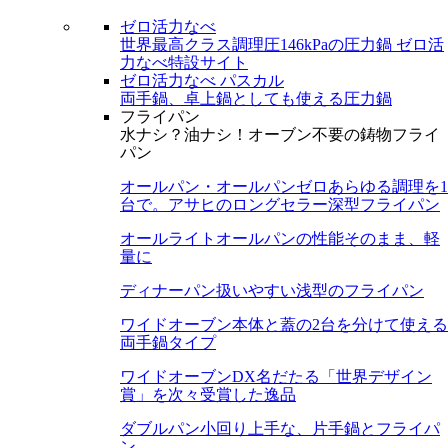
ゼロ活力なべ
世界最高クラス調理圧146kPaの圧力鍋
ゼロ活
力なべ特設サイト
ゼロ活力なべ パスカル
両手鍋、卓上鍋としても使える圧力鍋
フライパン
水ナシ？油ナシ！オーブン不要の鋳物フライ
パン
オールパン・オールパンゼロ
あらゆる調理を1
台で。アサヒのロングセラー深型フライパン
オールライト
オールパンの性能そのまま、軽
量に
ディナーパン
扱いやすい浅型のフライパン
ワイドオーブン
本体と蓋の2台を分けて使える
両手鍋タイプ
ワイドオーブンDX
名だたる「世界デザイン
賞」を次々受賞した逸品
ダブルパン
小回り上手な、片手鍋とフライパ
ン