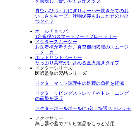
を実現し、使いやすさがアップ
真空おひつ・おにぎりキーパー
炊きたてのお
いしさをキープ、汁物保存もおまかせのおひ
つタイプ
オールチョッパー
1台多役のスマートフードプロセッサー
ドクタースムージー
お医者様が考えた、真空機能搭載のスムージ
ーメーカー
ホットサンドベーカー
たっぷり具材がはさめる直火焼きタイプ
ドクターシリーズ
医師監修の製品シリーズ
ドクターマット
調理中の足腰の負担を軽減
ドクターリビング
ストレッチやトレーニング
の衝撃を吸収
ドクターポール
ポールに5分、快適ストレッチ
アクセサリー
蒸し器や蓋でアサヒ製品をもっと活用