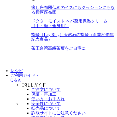
癒し座布団
低めのイスにもクッションにもな
る極厚座布団
ドクターモイスト へパ
薬用保湿クリーム
（手・顔・全身用）
指輪［Lay Ring］
天然石の指輪（創業80周年
記念商品）
茶王
台湾高級茶葉をご自宅に
レシピ
ご利用ガイド・
Q＆A
ご利用ガイド
ご注文について
保証・再加工
使い方・お手入れ
安全性について
転売品について
詐欺サイトにご注意ください