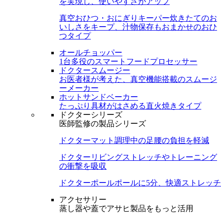
を実現し、使いやすさがアップ
真空おひつ・おにぎりキーパー
炊きたてのお
いしさをキープ、汁物保存もおまかせのおひ
つタイプ
オールチョッパー
1台多役のスマートフードプロセッサー
ドクタースムージー
お医者様が考えた、真空機能搭載のスムージ
ーメーカー
ホットサンドベーカー
たっぷり具材がはさめる直火焼きタイプ
ドクターシリーズ
医師監修の製品シリーズ
ドクターマット
調理中の足腰の負担を軽減
ドクターリビング
ストレッチやトレーニング
の衝撃を吸収
ドクターポール
ポールに5分、快適ストレッチ
アクセサリー
蒸し器や蓋でアサヒ製品をもっと活用