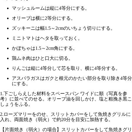
マッシュルームは縦に4等分にする。
オリーブは横に2等分にする。
ズッキーニは幅1.5～2cmのいちょう切りにする。
ミニトマトはヘタを取っておく。
かぼちゃは1.5～2cm角にする。
鶏ムネ肉はひと口大に切る。
りんごは縦に4等分して芯を取り、横に4等分する。
アスパラガスはガクと根元のかたい部分を取り除き4等分
にする。
1.
下ごしらえした材料をスペースパン ワイドに順（写真を参
考）に並べてのせる。オリーブ油を回しかけ、塩と粗挽き黒こ
しょうをふる。
2.
ローズマリーをのせ、スリットカバーをして魚焼きグリルに
入れ、
両面焼き（弱火）で約20分
を目安に加熱する。
【
片面焼き（弱火）
の場合】スリットカバーをして魚焼きグリ