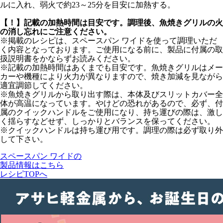
ルに入れ、
弱火で約23～25分
を目安に加熱する。
【！】記載の加熱時間は目安です。調理後、魚焼きグリルの火
の消し忘れにご注意ください。
※掲載のレシピは、スペースパン ワイドを使って調理いただ
く内容となっております。ご使用になる前に、製品に付属の取
扱説明書をかならずお読みください。
※記載の加熱時間はあくまでも目安です。魚焼きグリルはメー
カーや機種により火力が異なりますので、焼き加減を見ながら
適宜調節してください。
※魚焼きグリルから取り出す際は、本体及びスリットカバー全
体が高温になっています。やけどの恐れがあるので、必ず、付
属のクイックハンドルをご使用になり、持ち運びの際は、激し
く揺らすなどせず、しっかりとバランスを保ってください。
※クイックハンドルは持ち運び用です。調理の際は必ず取り外
して下さい。
スペースパン ワイドの
製品情報はこちら
レシピTOPへ