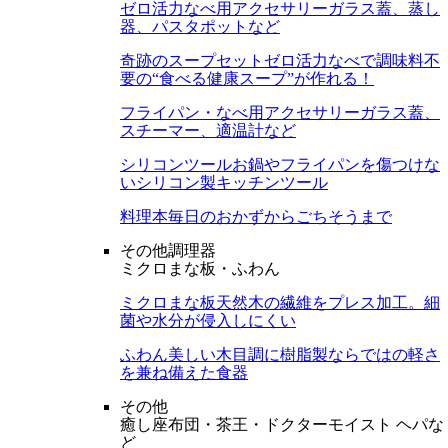
ゼロ活力なべ用アクセサリー
ガラス蓋、蒸し
器、パスタポットなど
奇跡のスープセット
ゼロ活力なべで調味料不
要の“食べる健康スープ”が作れる！
フライパン・なべ用アクセサリー
ガラス蓋、
スチーマー、適温計など
シリコンツール
お鍋やフライパンを傷つけな
いシリコン製キッチンツール
料理本
毎日のおかずからごちそうまで
その他調理器
ミクロまな板・ふわん
ミクロまな板
天然木の繊維をプレス加工。細
菌や水分が侵入しにくい
ふわん
美しい木目調に樹脂製ならではの軽さ
を兼ね備えた食器
その他
癒し座布団・茶王・ドクターモイスト ヘパな
ど