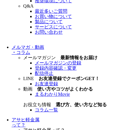
推奨環境について
Q&A
最近多いご質問
お買い物について
製品について
サービスについて
お問い合わせ
メルマガ・動画
・
コラム
メールマガジン
最新情報をお届け
メールマガジンの登録
登録内容確認・変更
配信停止
LINE
お友達登録でクーポンGET！
お友達登録
動画
使い方やコツがよくわかる
まるわかりMovie
お役立ち情報
選び方、使い方など知る
コラム一覧
アサヒ軽金属
って？