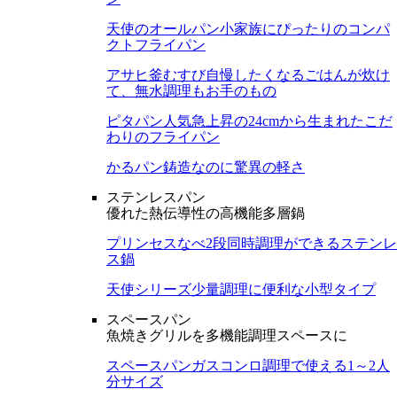
天使のオールパン
小家族にぴったりのコンパ
クトフライパン
アサヒ釜むすび
自慢したくなるごはんが炊け
て、無水調理もお手のもの
ピタパン
人気急上昇の24cmから生まれたこだ
わりのフライパン
かるパン
鋳造なのに驚異の軽さ
ステンレスパン
優れた熱伝導性の高機能多層鍋
プリンセスなべ
2段同時調理ができるステンレ
ス鍋
天使シリーズ
少量調理に便利な小型タイプ
スペースパン
魚焼きグリルを多機能調理スペースに
スペースパン
ガスコンロ調理で使える1～2人
分サイズ