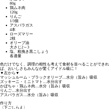
80g
鶏ムネ肉
120g
りんご
1/3個
アスパラガス
4本
ローズマリー
2枝
オリーブ油
大さじ2～3
塩、粗挽き黒こしょう
各適量
色だけでなく、調理の相性も考えて食材を並べることができれ
ば、おいしさもみんなが驚くアイドル級に！
▼左から▼
マッシュルーム・ブラックオリーブ…水分（旨み）吸収
ズッキーニ・ミニトマト…水分出す
かぼちゃ・鶏ムネ肉…水分（旨み）吸収
りんご…水分出す
アスパラガス…水分（旨み）吸収
作り方
〈下ごしらえ〉