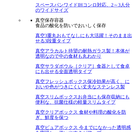
スペースパンワイド
IHコンロ対応、2～3人分
のワイドサイズ
真空保存容器
食品の酸化を防いでおいしく保存
真空3重丸
おもてなしにも大活躍！そのまま出
せる3段重タイプ
真空アラカルト
待望の耐熱ガラス製！本体が
透明なので中の食材も丸わかり
真空サラダボウル［クリア］
食器として食卓
にも出せる全面透明タイプ
真空フレッシュボックス
保冷効果が高く、に
おいや色がつきにくい丈夫なステンレス製
真空スリムボックス
お弁当にも保存収納にも
便利な、抗菌仕様の軽量スリムタイプ
真空クリアボックス
食材や料理の酸化を防
ぎ、鮮度を保つ
真空ピュアボックス
今までになかった透明感