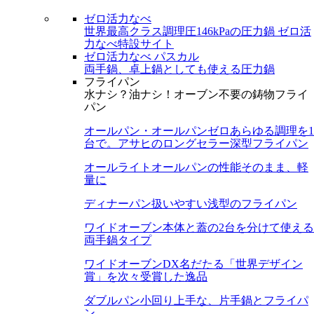
ゼロ活力なべ
世界最高クラス調理圧146kPaの圧力鍋
ゼロ活
力なべ特設サイト
ゼロ活力なべ パスカル
両手鍋、卓上鍋としても使える圧力鍋
フライパン
水ナシ？油ナシ！オーブン不要の鋳物フライ
パン
オールパン・オールパンゼロ
あらゆる調理を1
台で。アサヒのロングセラー深型フライパン
オールライト
オールパンの性能そのまま、軽
量に
ディナーパン
扱いやすい浅型のフライパン
ワイドオーブン
本体と蓋の2台を分けて使える
両手鍋タイプ
ワイドオーブンDX
名だたる「世界デザイン
賞」を次々受賞した逸品
ダブルパン
小回り上手な、片手鍋とフライパ
ン