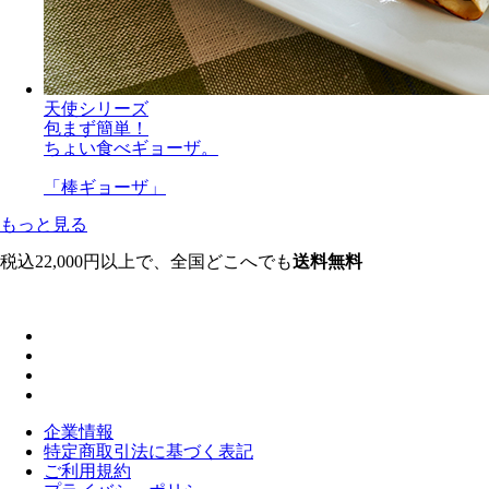
天使シリーズ
包まず簡単！
ちょい食べギョーザ。
「棒ギョーザ」
もっと見る
税込22,000円以上で、全国どこへでも
送料無料
企業情報
特定商取引法に基づく表記
ご利用規約