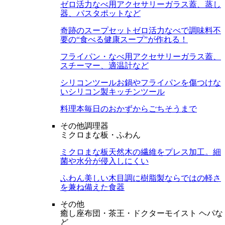
ゼロ活力なべ用アクセサリー
ガラス蓋、蒸し
器、パスタポットなど
奇跡のスープセット
ゼロ活力なべで調味料不
要の“食べる健康スープ”が作れる！
フライパン・なべ用アクセサリー
ガラス蓋、
スチーマー、適温計など
シリコンツール
お鍋やフライパンを傷つけな
いシリコン製キッチンツール
料理本
毎日のおかずからごちそうまで
その他調理器
ミクロまな板・ふわん
ミクロまな板
天然木の繊維をプレス加工。細
菌や水分が侵入しにくい
ふわん
美しい木目調に樹脂製ならではの軽さ
を兼ね備えた食器
その他
癒し座布団・茶王・ドクターモイスト ヘパな
ど