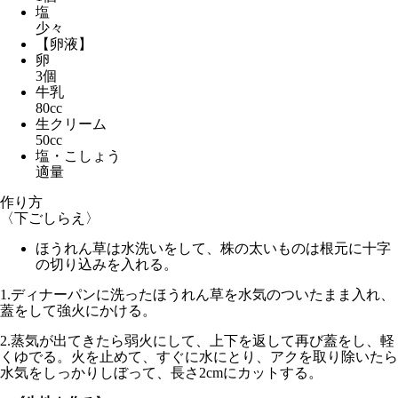
塩
少々
【卵液】
卵
3個
牛乳
80cc
生クリーム
50cc
塩・こしょう
適量
作り方
〈下ごしらえ〉
ほうれん草は水洗いをして、株の太いものは根元に十字
の切り込みを入れる。
1.
ディナーパンに洗ったほうれん草を水気のついたまま入れ、
蓋をして
強火
にかける。
2.
蒸気が出てきたら
弱火
にして、上下を返して再び蓋をし、軽
くゆでる。火を止めて、すぐに水にとり、アクを取り除いたら
水気をしっかりしぼって、長さ2cmにカットする。