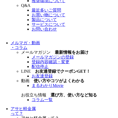
推奨環境について
Q&A
最近多いご質問
お買い物について
製品について
サービスについて
お問い合わせ
メルマガ・動画
・
コラム
メールマガジン
最新情報をお届け
メールマガジンの登録
登録内容確認・変更
配信停止
LINE
お友達登録でクーポンGET！
お友達登録
動画
使い方やコツがよくわかる
まるわかりMovie
お役立ち情報
選び方、使い方など知る
コラム一覧
アサヒ軽金属
って？