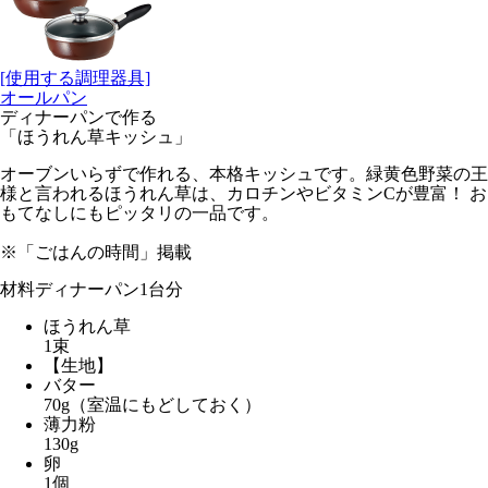
[使用する調理器具]
オールパン
ディナーパンで作る
「ほうれん草キッシュ」
オーブンいらずで作れる、本格キッシュです。緑黄色野菜の王
様と言われるほうれん草は、カロチンやビタミンCが豊富！ お
もてなしにもピッタリの一品です。
※「ごはんの時間」掲載
材料
ディナーパン1台分
ほうれん草
1束
【生地】
バター
70g（室温にもどしておく）
薄力粉
130g
卵
1個