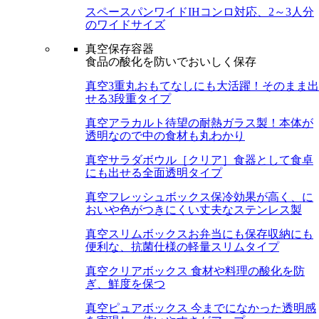
スペースパンワイド
IHコンロ対応、2～3人分
のワイドサイズ
真空保存容器
食品の酸化を防いでおいしく保存
真空3重丸
おもてなしにも大活躍！そのまま出
せる3段重タイプ
真空アラカルト
待望の耐熱ガラス製！本体が
透明なので中の食材も丸わかり
真空サラダボウル［クリア］
食器として食卓
にも出せる全面透明タイプ
真空フレッシュボックス
保冷効果が高く、に
おいや色がつきにくい丈夫なステンレス製
真空スリムボックス
お弁当にも保存収納にも
便利な、抗菌仕様の軽量スリムタイプ
真空クリアボックス
食材や料理の酸化を防
ぎ、鮮度を保つ
真空ピュアボックス
今までになかった透明感