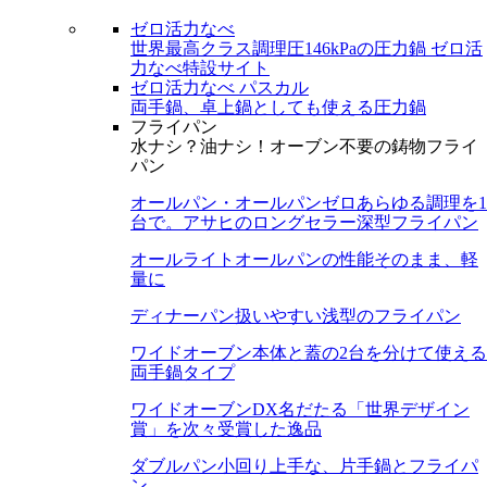
ゼロ活力なべ
世界最高クラス調理圧146kPaの圧力鍋
ゼロ活
力なべ特設サイト
ゼロ活力なべ パスカル
両手鍋、卓上鍋としても使える圧力鍋
フライパン
水ナシ？油ナシ！オーブン不要の鋳物フライ
パン
オールパン・オールパンゼロ
あらゆる調理を1
台で。アサヒのロングセラー深型フライパン
オールライト
オールパンの性能そのまま、軽
量に
ディナーパン
扱いやすい浅型のフライパン
ワイドオーブン
本体と蓋の2台を分けて使える
両手鍋タイプ
ワイドオーブンDX
名だたる「世界デザイン
賞」を次々受賞した逸品
ダブルパン
小回り上手な、片手鍋とフライパ
ン