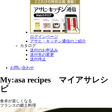
ログインページ
アサヒ・キッチン通信のご紹介
カタログ
送付のお申込み
送付先の変更
送付停止
お問い合わせ
My:asa recipes マイアサレシ
ピ
食卓が楽しくなる
フランスの郷土料理