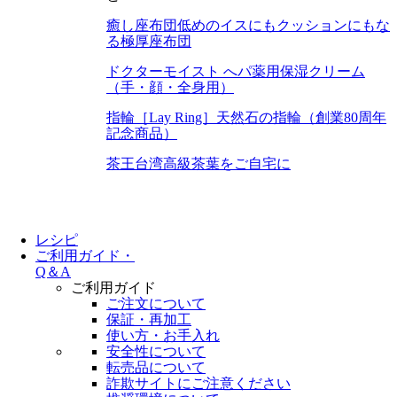
癒し座布団
低めのイスにもクッションにもな
る極厚座布団
ドクターモイスト へパ
薬用保湿クリーム
（手・顔・全身用）
指輪［Lay Ring］
天然石の指輪（創業80周年
記念商品）
茶王
台湾高級茶葉をご自宅に
レシピ
ご利用ガイド・
Q＆A
ご利用ガイド
ご注文について
保証・再加工
使い方・お手入れ
安全性について
転売品について
詐欺サイトにご注意ください