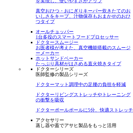
を実現し、使いやすさがアップ
真空おひつ・おにぎりキーパー
炊きたてのお
いしさをキープ、汁物保存もおまかせのおひ
つタイプ
オールチョッパー
1台多役のスマートフードプロセッサー
ドクタースムージー
お医者様が考えた、真空機能搭載のスムージ
ーメーカー
ホットサンドベーカー
たっぷり具材がはさめる直火焼きタイプ
ドクターシリーズ
医師監修の製品シリーズ
ドクターマット
調理中の足腰の負担を軽減
ドクターリビング
ストレッチやトレーニング
の衝撃を吸収
ドクターポール
ポールに5分、快適ストレッチ
アクセサリー
蒸し器や蓋でアサヒ製品をもっと活用