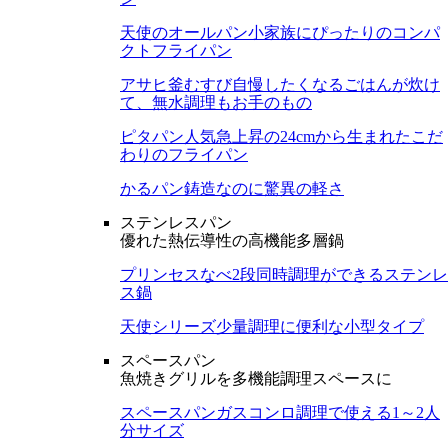
天使のオールパン
小家族にぴったりのコンパ
クトフライパン
アサヒ釜むすび
自慢したくなるごはんが炊け
て、無水調理もお手のもの
ピタパン
人気急上昇の24cmから生まれたこだ
わりのフライパン
かるパン
鋳造なのに驚異の軽さ
ステンレスパン
優れた熱伝導性の高機能多層鍋
プリンセスなべ
2段同時調理ができるステンレ
ス鍋
天使シリーズ
少量調理に便利な小型タイプ
スペースパン
魚焼きグリルを多機能調理スペースに
スペースパン
ガスコンロ調理で使える1～2人
分サイズ