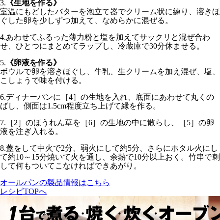
3.
《生地を作る》
室温にもどしたバターを泡立て器でクリーム状に練り、溶きほ
ぐした卵を少しずつ加えて、なめらかに混ぜる。
4.
あわせてふるった薄力粉と塩を加えてサックリと混ぜ合わ
せ、ひとつにまとめてラップし、冷蔵庫で30分休ませる。
5.
《卵液を作る》
ボウルで卵を溶きほぐし、牛乳、生クリームを加え混ぜ、塩、
こしょうで味を付ける。
6.
ディナーパンに［4］の生地を入れ、底面にあわせて丸くの
ばし、側面は1.5cm程度立ち上げて縁を作る。
7.
［2］のほうれん草を［6］の生地の中に散らし、［5］の卵
液を注ぎ入れる。
8.
蓋をして
中火で2分
、
弱火にして約5分
、さらに
ホタル火にし
て約10～15分
焼いて火を通し、
余熱で10分以上
おく。竹串で刺
して何もついてこなければできあがり。
オールパンの製品情報はこちら
レシピTOPへ