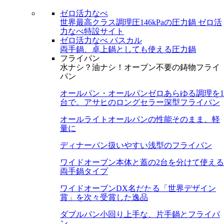
ゼロ活力なべ
世界最高クラス調理圧146kPaの圧力鍋
ゼロ活
力なべ特設サイト
ゼロ活力なべ パスカル
両手鍋、卓上鍋としても使える圧力鍋
フライパン
水ナシ？油ナシ！オーブン不要の鋳物フライ
パン
オールパン・オールパンゼロ
あらゆる調理を1
台で。アサヒのロングセラー深型フライパン
オールライト
オールパンの性能そのまま、軽
量に
ディナーパン
扱いやすい浅型のフライパン
ワイドオーブン
本体と蓋の2台を分けて使える
両手鍋タイプ
ワイドオーブンDX
名だたる「世界デザイン
賞」を次々受賞した逸品
ダブルパン
小回り上手な、片手鍋とフライパ
ン