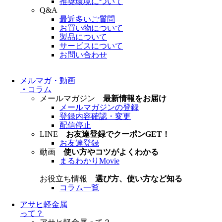
推奨環境について
Q&A
最近多いご質問
お買い物について
製品について
サービスについて
お問い合わせ
メルマガ・動画
・
コラム
メールマガジン
最新情報をお届け
メールマガジンの登録
登録内容確認・変更
配信停止
LINE
お友達登録でクーポンGET！
お友達登録
動画
使い方やコツがよくわかる
まるわかりMovie
お役立ち情報
選び方、使い方など知る
コラム一覧
アサヒ軽金属
って？