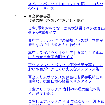
スペースパンワイド
IHコンロ対応、2～3人分
のワイドサイズ
真空保存容器
食品の酸化を防いでおいしく保存
真空3重丸
おもてなしにも大活躍！そのまま出
せる3段重タイプ
真空アラカルト
待望の耐熱ガラス製！本体が
透明なので中の食材も丸わかり
真空サラダボウル［クリア］
食器として食卓
にも出せる全面透明タイプ
真空フレッシュボックス
保冷効果が高く、に
おいや色がつきにくい丈夫なステンレス製
真空スリムボックス
お弁当にも保存収納にも
便利な、抗菌仕様の軽量スリムタイプ
真空クリアボックス
食材や料理の酸化を防
ぎ、鮮度を保つ
真空ピュアボックス
今までになかった透明感