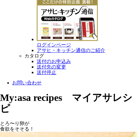
ログインページ
アサヒ・キッチン通信のご紹介
カタログ
送付のお申込み
送付先の変更
送付停止
お問い合わせ
My:asa recipes マイアサレシ
ピ
とろ〜り卵が
食欲をそそる！