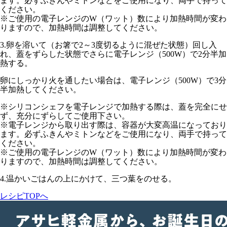
ます。必ずふきんやミトンなどをご使用になり、両手で持って
ください。
※ご使用の電子レンジのW（ワット）数により加熱時間が変わ
りますので、加熱時間は調整してください。
3.
卵を溶いて（お箸で2～3度切るように混ぜた状態）回し入
れ、
蓋をずらした状態でさらに電子レンジ（500W）で2分半
加
熱する。
卵にしっかり火を通したい場合は、
電子レンジ（500W）で3分
半
加熱してください。
※シリコンシェフを電子レンジで加熱する際は、蓋を完全にせ
ず、充分にずらしてご使用下さい。
※電子レンジから取り出す際は、容器が大変高温になっており
ます。必ずふきんやミトンなどをご使用になり、両手で持って
ください。
※ご使用の電子レンジのW（ワット）数により加熱時間が変わ
りますので、加熱時間は調整してください。
4.
温かいごはんの上にかけて、三つ葉をのせる。
レシピTOPへ