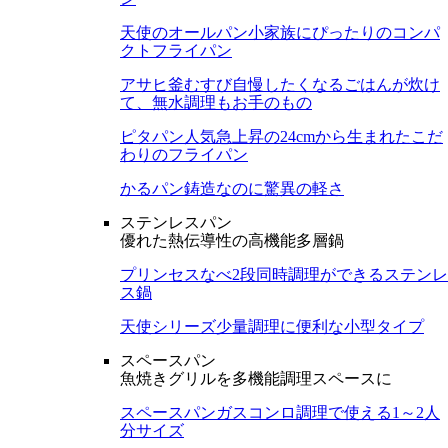
天使のオールパン
小家族にぴったりのコンパ
クトフライパン
アサヒ釜むすび
自慢したくなるごはんが炊け
て、無水調理もお手のもの
ピタパン
人気急上昇の24cmから生まれたこだ
わりのフライパン
かるパン
鋳造なのに驚異の軽さ
ステンレスパン
優れた熱伝導性の高機能多層鍋
プリンセスなべ
2段同時調理ができるステンレ
ス鍋
天使シリーズ
少量調理に便利な小型タイプ
スペースパン
魚焼きグリルを多機能調理スペースに
スペースパン
ガスコンロ調理で使える1～2人
分サイズ