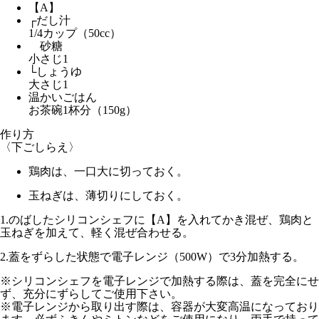
【A】
┌だし汁
1/4カップ（50cc）
砂糖
小さじ1
└しょうゆ
大さじ1
温かいごはん
お茶碗1杯分（150g）
作り方
〈下ごしらえ〉
鶏肉は、一口大に切っておく。
玉ねぎは、薄切りにしておく。
1.
のばしたシリコンシェフに【A】を入れてかき混ぜ、鶏肉と
玉ねぎを加えて、軽く混ぜ合わせる。
2.
蓋をずらした状態で電子レンジ（500W）で3分
加熱する。
※シリコンシェフを電子レンジで加熱する際は、蓋を完全にせ
ず、充分にずらしてご使用下さい。
※電子レンジから取り出す際は、容器が大変高温になっており