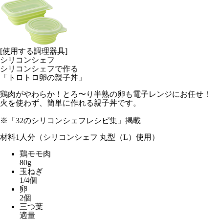
[使用する調理器具]
シリコンシェフ
シリコンシェフで作る
「トロトロ卵の親子丼」
鶏肉がやわらか！とろ〜り半熟の卵も電子レンジにお任せ！
火を使わず、簡単に作れる親子丼です。
※「32のシリコンシェフレシピ集」掲載
材料
1人分（シリコンシェフ 丸型（L）使用）
鶏モモ肉
80g
玉ねぎ
1/4個
卵
2個
三つ葉
適量