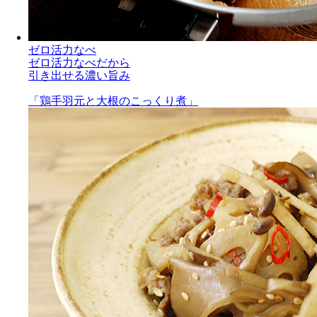
ゼロ活力なべ
ゼロ活力なべだから
引き出せる濃い旨み
「鶏手羽元と大根のこっくり煮」