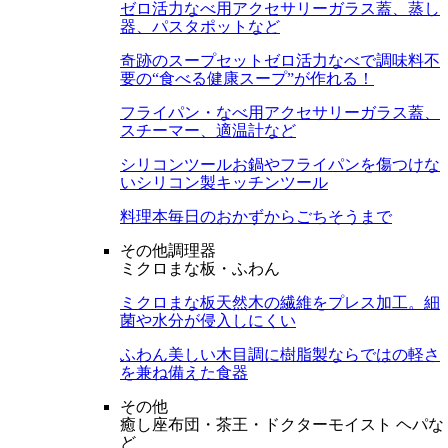
ゼロ活力なべ用アクセサリー
ガラス蓋、蒸し
器、パスタポットなど
奇跡のスープセット
ゼロ活力なべで調味料不
要の“食べる健康スープ”が作れる！
フライパン・なべ用アクセサリー
ガラス蓋、
スチーマー、適温計など
シリコンツール
お鍋やフライパンを傷つけな
いシリコン製キッチンツール
料理本
毎日のおかずからごちそうまで
その他調理器
ミクロまな板・ふわん
ミクロまな板
天然木の繊維をプレス加工。細
菌や水分が侵入しにくい
ふわん
美しい木目調に樹脂製ならではの軽さ
を兼ね備えた食器
その他
癒し座布団・茶王・ドクターモイスト ヘパな
ど