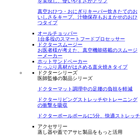
を実現し、使いやすさがアップ
真空おひつ・おにぎりキーパー
炊きたてのお
いしさをキープ、汁物保存もおまかせのおひ
つタイプ
オールチョッパー
1台多役のスマートフードプロセッサー
ドクタースムージー
お医者様が考えた、真空機能搭載のスムージ
ーメーカー
ホットサンドベーカー
たっぷり具材がはさめる直火焼きタイプ
ドクターシリーズ
医師監修の製品シリーズ
ドクターマット
調理中の足腰の負担を軽減
ドクターリビング
ストレッチやトレーニング
の衝撃を吸収
ドクターポール
ポールに5分、快適ストレッチ
アクセサリー
蒸し器や蓋でアサヒ製品をもっと活用