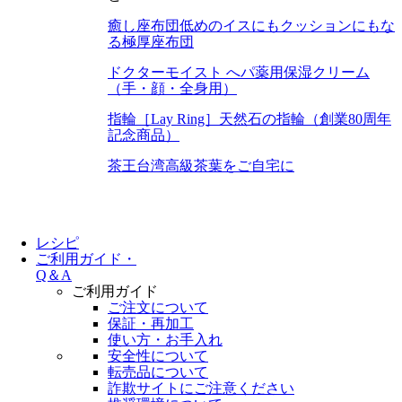
癒し座布団
低めのイスにもクッションにもな
る極厚座布団
ドクターモイスト へパ
薬用保湿クリーム
（手・顔・全身用）
指輪［Lay Ring］
天然石の指輪（創業80周年
記念商品）
茶王
台湾高級茶葉をご自宅に
レシピ
ご利用ガイド・
Q＆A
ご利用ガイド
ご注文について
保証・再加工
使い方・お手入れ
安全性について
転売品について
詐欺サイトにご注意ください