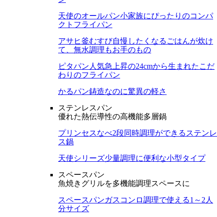
天使のオールパン
小家族にぴったりのコンパ
クトフライパン
アサヒ釜むすび
自慢したくなるごはんが炊け
て、無水調理もお手のもの
ピタパン
人気急上昇の24cmから生まれたこだ
わりのフライパン
かるパン
鋳造なのに驚異の軽さ
ステンレスパン
優れた熱伝導性の高機能多層鍋
プリンセスなべ
2段同時調理ができるステンレ
ス鍋
天使シリーズ
少量調理に便利な小型タイプ
スペースパン
魚焼きグリルを多機能調理スペースに
スペースパン
ガスコンロ調理で使える1～2人
分サイズ