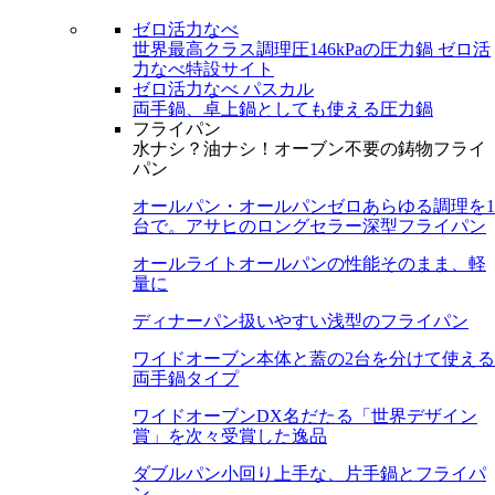
ゼロ活力なべ
世界最高クラス調理圧146kPaの圧力鍋
ゼロ活
力なべ特設サイト
ゼロ活力なべ パスカル
両手鍋、卓上鍋としても使える圧力鍋
フライパン
水ナシ？油ナシ！オーブン不要の鋳物フライ
パン
オールパン・オールパンゼロ
あらゆる調理を1
台で。アサヒのロングセラー深型フライパン
オールライト
オールパンの性能そのまま、軽
量に
ディナーパン
扱いやすい浅型のフライパン
ワイドオーブン
本体と蓋の2台を分けて使える
両手鍋タイプ
ワイドオーブンDX
名だたる「世界デザイン
賞」を次々受賞した逸品
ダブルパン
小回り上手な、片手鍋とフライパ
ン