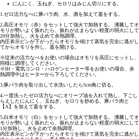
にんにく、玉ねぎ、セロリはみじん切りにする。
1.
ゼロ活力なべに豚バラ肉、水、酒を加えて蓋をする。
2.
高圧オモリ（赤）
をセットして
強火
で加熱する。 沸騰してオ
モリが勢いよく振れたら、振れが止まらない程度の
弱火にして
20分
加熱し、火を止めて余熱調理。
内圧表示ピンが下がったらオモリを傾けて蒸気を完全に逃がし
てからオモリを外し、蓋を開ける。
※従来の活力なべをお使いの場合はオモリを
高圧
にセットし、
同様に調理してください。
※IH・電気コンロ・ハロゲンヒーター等をお使いの場合、余
熱調理中はヒーターから下ろしてください。
3.
豚バラ肉を取り出して水洗いしたら5cm角に切る。
4.
一度洗ったゼロ活力なべにオリーブ油を入れて熱し、下ごし
らえしたにんにく、玉ねぎ、セロリを炒める。豚バラ肉と
【A】を加えて蓋をする。
5.
白米オモリ（白）
をセットして
強火
で加熱する。 沸騰してオ
モリが勢いよく振れたら、振れが止まらない程度の
弱火にして
1分
加熱し、火を止めて余熱調理。
内圧表示ピンが下がったらオモリを傾けて蒸気を完全に逃がし