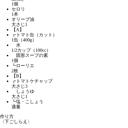
1個
セロリ
1本
オリーブ油
大さじ1
【A】
┏トマト缶（カット）
1缶（400g）
水
1/2カップ（100cc）
固形スープの素
1個
┗ローリエ
2枚
【B】
┏トマトケチャップ
大さじ3
しょうゆ
大さじ1
┗塩・こしょう
適量
作り方
〈下ごしらえ〉