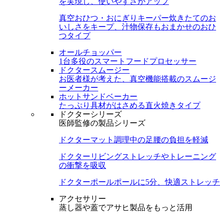
を実現し、使いやすさがアップ
真空おひつ・おにぎりキーパー
炊きたてのお
いしさをキープ、汁物保存もおまかせのおひ
つタイプ
オールチョッパー
1台多役のスマートフードプロセッサー
ドクタースムージー
お医者様が考えた、真空機能搭載のスムージ
ーメーカー
ホットサンドベーカー
たっぷり具材がはさめる直火焼きタイプ
ドクターシリーズ
医師監修の製品シリーズ
ドクターマット
調理中の足腰の負担を軽減
ドクターリビング
ストレッチやトレーニング
の衝撃を吸収
ドクターポール
ポールに5分、快適ストレッチ
アクセサリー
蒸し器や蓋でアサヒ製品をもっと活用