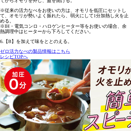
てからオモリを外し、蓋を開ける。
※従来の活力なべをお使いの方は、オモリを
低圧
にセットし
て、オモリが勢いよく振れたら、
弱火にして1分
加熱し火を止
める。
※IH・電気コンロ・ハロゲンヒーター等をお使いの場合、余
熱調理中はヒーターから下ろしてください。
6.
【B】を加えて味をととのえる。
ゼロ活力なべの製品情報はこちら
レシピTOPへ