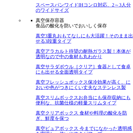
スペースパンワイド
IHコンロ対応、2～3人分
のワイドサイズ
真空保存容器
食品の酸化を防いでおいしく保存
真空3重丸
おもてなしにも大活躍！そのまま出
せる3段重タイプ
真空アラカルト
待望の耐熱ガラス製！本体が
透明なので中の食材も丸わかり
真空サラダボウル［クリア］
食器として食卓
にも出せる全面透明タイプ
真空フレッシュボックス
保冷効果が高く、に
おいや色がつきにくい丈夫なステンレス製
真空スリムボックス
お弁当にも保存収納にも
便利な、抗菌仕様の軽量スリムタイプ
真空クリアボックス
食材や料理の酸化を防
ぎ、鮮度を保つ
真空ピュアボックス
今までになかった透明感