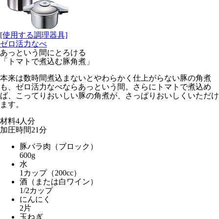
[使用する調理器具]
ゼロ活力なべ
あっという間にとろける
「トマトで煮込む豚角煮」
本来は数時間煮込まないとやわらかく仕上がらない豚の角煮
も、ゼロ活力なべならあっという間。さらにトマトで煮込め
ば、こってりおいしい豚の角煮が、さっぱりおいしくいただけ
ます。
材料
4人分
加圧時間
21
分
豚バラ肉（ブロック）
600g
水
1カップ（200cc）
酒（または白ワイン）
1/2カップ
にんにく
2片
玉ねぎ