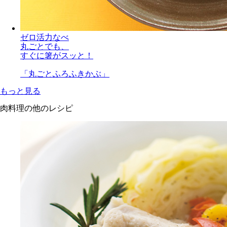
ゼロ活力なべ
丸ごとでも、
すぐに箸がスッと！
「丸ごとふろふきかぶ」
もっと見る
肉料理の他のレシピ