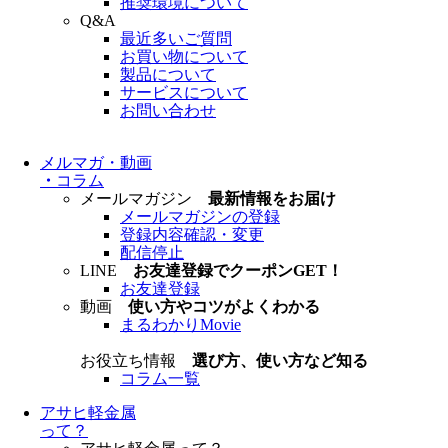
推奨環境について
Q&A
最近多いご質問
お買い物について
製品について
サービスについて
お問い合わせ
メルマガ・動画
・
コラム
メールマガジン
最新情報をお届け
メールマガジンの登録
登録内容確認・変更
配信停止
LINE
お友達登録でクーポンGET！
お友達登録
動画
使い方やコツがよくわかる
まるわかりMovie
お役立ち情報
選び方、使い方など知る
コラム一覧
アサヒ軽金属
って？