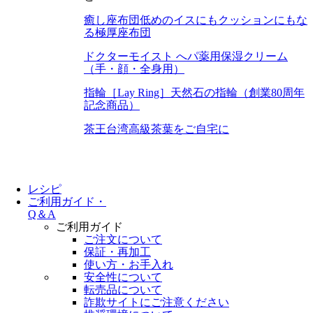
癒し座布団
低めのイスにもクッションにもな
る極厚座布団
ドクターモイスト へパ
薬用保湿クリーム
（手・顔・全身用）
指輪［Lay Ring］
天然石の指輪（創業80周年
記念商品）
茶王
台湾高級茶葉をご自宅に
レシピ
ご利用ガイド・
Q＆A
ご利用ガイド
ご注文について
保証・再加工
使い方・お手入れ
安全性について
転売品について
詐欺サイトにご注意ください