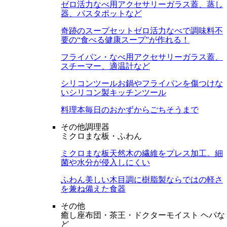
ゼロ活力なべ用アクセサリー
ガラス蓋、蒸し
器、パスタポットなど
奇跡のスープセット
ゼロ活力なべで調味料不
要の“食べる健康スープ”が作れる！
フライパン・なべ用アクセサリー
ガラス蓋、
スチーマー、適温計など
シリコンツール
お鍋やフライパンを傷つけな
いシリコン製キッチンツール
料理本
毎日のおかずからごちそうまで
その他調理器
ミクロまな板・ふわん
ミクロまな板
天然木の繊維をプレス加工。細
菌や水分が侵入しにくい
ふわん
美しい木目調に樹脂製ならではの軽さ
を兼ね備えた食器
その他
癒し座布団・茶王・ドクターモイスト ヘパな
ど