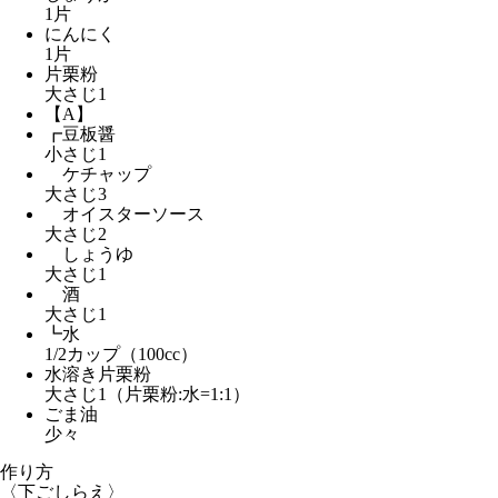
1片
にんにく
1片
片栗粉
大さじ1
【A】
┏豆板醤
小さじ1
ケチャップ
大さじ3
オイスターソース
大さじ2
しょうゆ
大さじ1
酒
大さじ1
┗水
1/2カップ（100cc）
水溶き片栗粉
大さじ1（片栗粉:水=1:1）
ごま油
少々
作り方
〈下ごしらえ〉