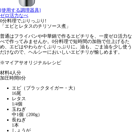
[使用する調理器具]
ゼロ活力なべ
0分料理でぷりっぷり!
「エビとレタスのチリソース煮」
普通はフライパンや中華鍋で作るエビチリを、一度ゼロ活力な
べで作ってみませんか。0分料理で短時間の加熱で仕上げるた
め、エビはやわらかくぷりっぷりに。油も、ごま油を少し使う
だけなので、ヘルシーにおいしいエビチリが愉しめます。
※マイアサオリジナルレシピ
材料
4人分
加圧時間
0
分
エビ（ブラックタイガー・大）
16尾
レタス
1/4個
玉ねぎ
中1個（200g）
長ねぎ
1本
しょうが