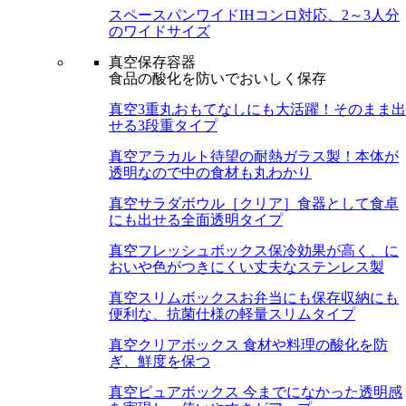
スペースパンワイド
IHコンロ対応、2～3人分
のワイドサイズ
真空保存容器
食品の酸化を防いでおいしく保存
真空3重丸
おもてなしにも大活躍！そのまま出
せる3段重タイプ
真空アラカルト
待望の耐熱ガラス製！本体が
透明なので中の食材も丸わかり
真空サラダボウル［クリア］
食器として食卓
にも出せる全面透明タイプ
真空フレッシュボックス
保冷効果が高く、に
おいや色がつきにくい丈夫なステンレス製
真空スリムボックス
お弁当にも保存収納にも
便利な、抗菌仕様の軽量スリムタイプ
真空クリアボックス
食材や料理の酸化を防
ぎ、鮮度を保つ
真空ピュアボックス
今までになかった透明感