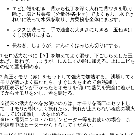
エビは殻をむき、背から包丁を深く入れて背ワタを取り
除き、塩と片栗粉（分量外/各少々）でよくもむ。水でき
れいに洗って水気を取り、片栗粉を全体にまぶす。
レタスは洗って、手で適当な大きさにちぎる。玉ねぎは
くし形切りにする。
長ねぎ、しょうが、にんにくはみじん切りにする。
1.
ゼロ活力なべに【A】を加えてよく混ぜ、下ごしらえした玉
ねぎ、長ねぎ、しょうが、にんにくの順に加える。上にエビを
のせて蓋を閉める。
2.
高圧オモリ（赤）
をセットして
強火
で加熱する。 沸騰してオ
モリが勢いよく振れたら、すぐに火を止めて余熱調理。
内圧表示ピンが下がったらオモリを傾けて蒸気を完全に逃がし
てからオモリを外し、蓋を開ける。
※従来の活力なべをお使いの方は、オモリを
高圧
にセットし
て、オモリが勢いよく振れたら、振れが止まらない程度の
弱火
にして1分
加熱し、火を止める。
※IH・電気コンロ・ハロゲンヒーター等をお使いの場合、余
熱調理中はヒーターから下ろしてください。