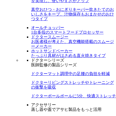
を実現し、使いやすさがアップ
真空おひつ・おにぎりキーパー
炊きたてのお
いしさをキープ、汁物保存もおまかせのおひ
つタイプ
オールチョッパー
1台多役のスマートフードプロセッサー
ドクタースムージー
お医者様が考えた、真空機能搭載のスムージ
ーメーカー
ホットサンドベーカー
たっぷり具材がはさめる直火焼きタイプ
ドクターシリーズ
医師監修の製品シリーズ
ドクターマット
調理中の足腰の負担を軽減
ドクターリビング
ストレッチやトレーニング
の衝撃を吸収
ドクターポール
ポールに5分、快適ストレッチ
アクセサリー
蒸し器や蓋でアサヒ製品をもっと活用