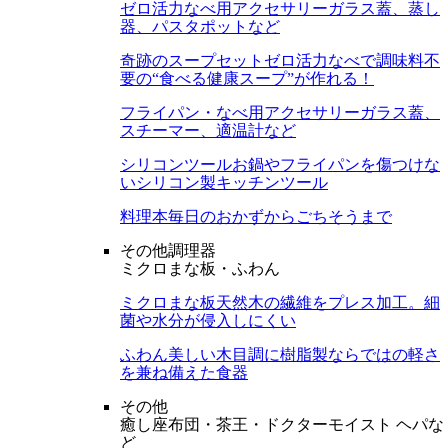
ゼロ活力なべ用アクセサリー
ガラス蓋、蒸し
器、パスタポットなど
奇跡のスープセット
ゼロ活力なべで調味料不
要の“食べる健康スープ”が作れる！
フライパン・なべ用アクセサリー
ガラス蓋、
スチーマー、適温計など
シリコンツール
お鍋やフライパンを傷つけな
いシリコン製キッチンツール
料理本
毎日のおかずからごちそうまで
その他調理器
ミクロまな板・ふわん
ミクロまな板
天然木の繊維をプレス加工。細
菌や水分が侵入しにくい
ふわん
美しい木目調に樹脂製ならではの軽さ
を兼ね備えた食器
その他
癒し座布団・茶王・ドクターモイスト ヘパな
ど