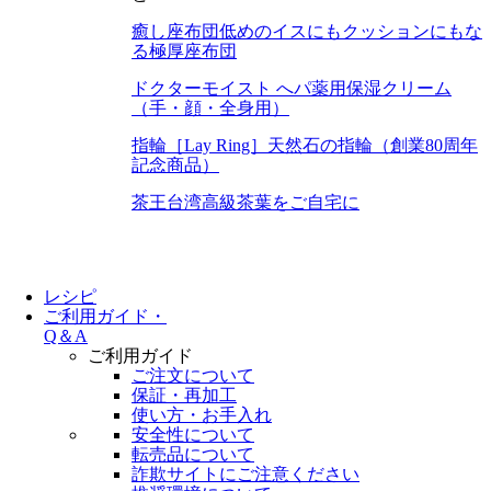
癒し座布団
低めのイスにもクッションにもな
る極厚座布団
ドクターモイスト へパ
薬用保湿クリーム
（手・顔・全身用）
指輪［Lay Ring］
天然石の指輪（創業80周年
記念商品）
茶王
台湾高級茶葉をご自宅に
レシピ
ご利用ガイド・
Q＆A
ご利用ガイド
ご注文について
保証・再加工
使い方・お手入れ
安全性について
転売品について
詐欺サイトにご注意ください