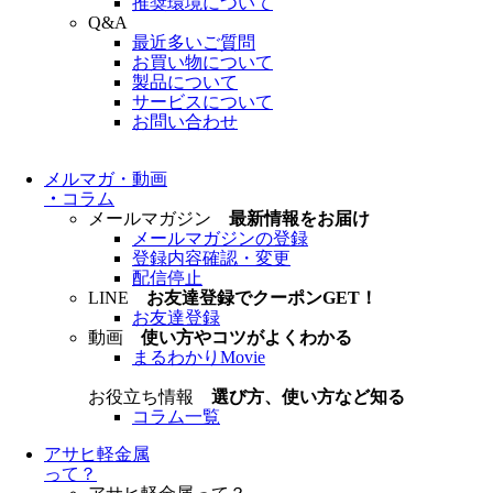
推奨環境について
Q&A
最近多いご質問
お買い物について
製品について
サービスについて
お問い合わせ
メルマガ・動画
・
コラム
メールマガジン
最新情報をお届け
メールマガジンの登録
登録内容確認・変更
配信停止
LINE
お友達登録でクーポンGET！
お友達登録
動画
使い方やコツがよくわかる
まるわかりMovie
お役立ち情報
選び方、使い方など知る
コラム一覧
アサヒ軽金属
って？