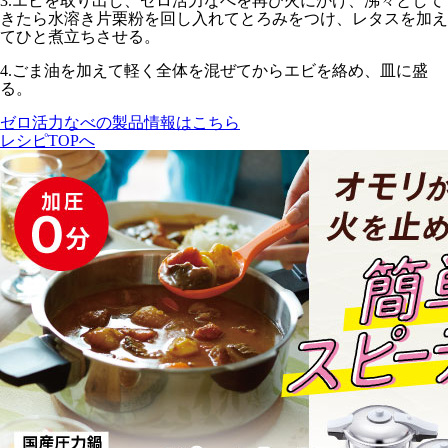
3.
エビを取り出し、ゼロ活力なべを再び火にかけ、沸々として
きたら水溶き片栗粉を回し入れてとろみをつけ、レタスを加え
てひと煮立ちさせる。
4.
ごま油を加えて軽く全体を混ぜてからエビを絡め、皿に盛
る。
ゼロ活力なべの製品情報はこちら
レシピTOPへ