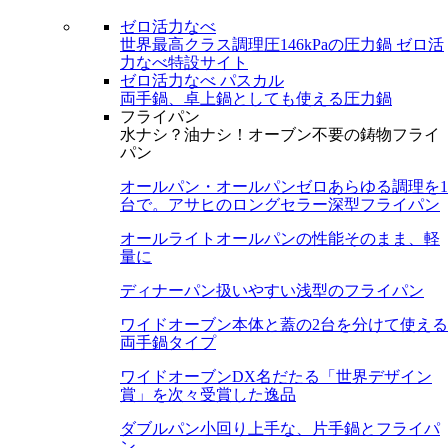
ゼロ活力なべ
世界最高クラス調理圧146kPaの圧力鍋
ゼロ活
力なべ特設サイト
ゼロ活力なべ パスカル
両手鍋、卓上鍋としても使える圧力鍋
フライパン
水ナシ？油ナシ！オーブン不要の鋳物フライ
パン
オールパン・オールパンゼロ
あらゆる調理を1
台で。アサヒのロングセラー深型フライパン
オールライト
オールパンの性能そのまま、軽
量に
ディナーパン
扱いやすい浅型のフライパン
ワイドオーブン
本体と蓋の2台を分けて使える
両手鍋タイプ
ワイドオーブンDX
名だたる「世界デザイン
賞」を次々受賞した逸品
ダブルパン
小回り上手な、片手鍋とフライパ
ン