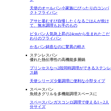
天使のオールパン
小家族にぴったりのコンパ
クトフライパン
アサヒ釜むすび
自慢したくなるごはんが炊け
て、無水調理もお手のもの
ピタパン
人気急上昇の24cmから生まれたこだ
わりのフライパン
かるパン
鋳造なのに驚異の軽さ
ステンレスパン
優れた熱伝導性の高機能多層鍋
プリンセスなべ
2段同時調理ができるステンレ
ス鍋
天使シリーズ
少量調理に便利な小型タイプ
スペースパン
魚焼きグリルを多機能調理スペースに
スペースパン
ガスコンロ調理で使える1～2人
分サイズ