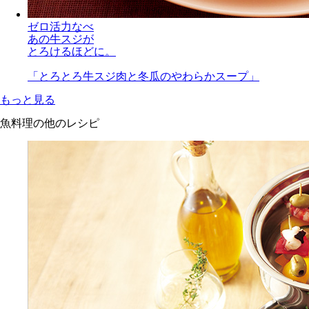
ゼロ活力なべ
あの牛スジが
とろけるほどに。
「とろとろ牛スジ肉と冬瓜のやわらかスープ」
もっと見る
魚料理の他のレシピ