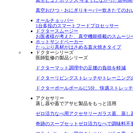
真空ピュアボックス
今までになかった透明感
真空おひつ・おにぎりキーパー
炊きたてのお
オールチョッパー
1台多役のスマートフードプロセッサー
ドクタースムージー
お医者様が考えた、真空機能搭載のスムージ
ホットサンドベーカー
たっぷり具材がはさめる直火焼きタイプ
ドクターシリーズ
医師監修の製品シリーズ
ドクターマット
調理中の足腰の負担を軽減
ドクターリビング
ストレッチやトレーニング
ドクターポール
ポールに5分、快適ストレッチ
アクセサリー
蒸し器や蓋でアサヒ製品をもっと活用
ゼロ活力なべ用アクセサリー
ガラス蓋、蒸し
奇跡のスープセット
ゼロ活力なべで調味料不