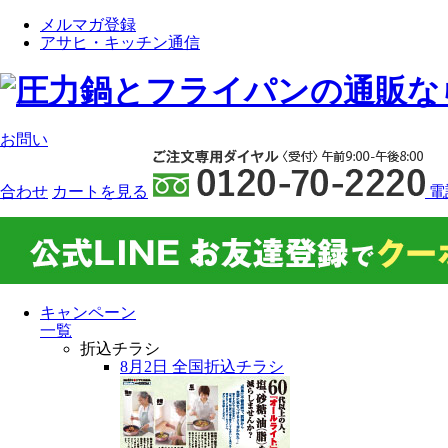
メルマガ登録
アサヒ・キッチン通信
お問い
合わせ
カート
を見る
電
キャンペーン
一覧
折込チラシ
8月2日 全国折込チラシ