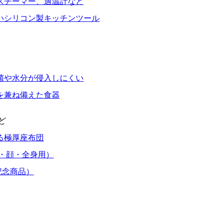
スチーマー、適温計など
いシリコン製キッチンツール
菌や水分が侵入しにくい
を兼ね備えた食器
ど
る極厚座布団
・顔・全身用）
記念商品）