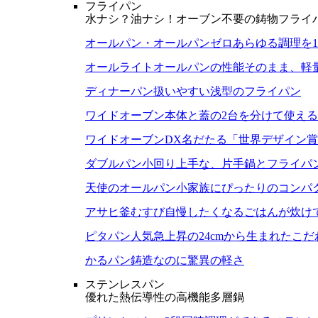
フライパン
水ナシ？油ナシ！オーブン不要の鋳物フライ
オールパン・オールパンゼロ
あらゆる調理を
オールライト
オールパンの性能そのまま、軽
ディナーパン
扱いやすい浅型のフライパン
ワイドオーブン
本体と蓋の2台を分けて使え
ワイドオーブンDX
名だたる「世界デザイン賞
ダブルパン
小回り上手な、片手鍋とフライパ
天使のオールパン
小家族にぴったりのコンパ
アサヒ釜むすび
自慢したくなるごはんが炊け
ピタパン
人気急上昇の24cmから生まれたこ
かるパン
鋳造なのに驚異の軽さ
ステンレスパン
優れた熱伝導性の高機能多層鍋