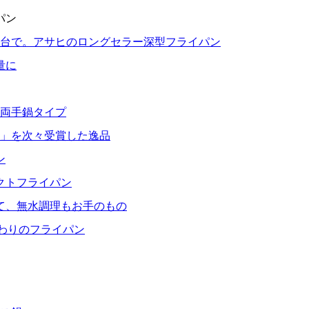
パン
1台で。アサヒのロングセラー深型フライパン
量に
る両手鍋タイプ
」を次々受賞した逸品
ン
クトフライパン
て、無水調理もお手のもの
だわりのフライパン