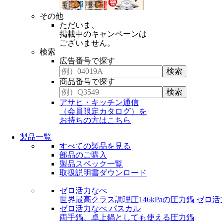
その他
ただいま、
掲載中のキャンペーンは
ございません。
検索
広告番号で探す
商品番号で探す
アサヒ・キッチン通信
（会員限定カタログ）を
お持ちの方はこちら
製品一覧
すべての製品を見る
部品のご購入
製品スペック一覧
取扱説明書ダウンロード
ゼロ活力なべ
世界最高クラス調理圧146kPaの圧力鍋
ゼロ活
ゼロ活力なべ パスカル
両手鍋、卓上鍋としても使える圧力鍋