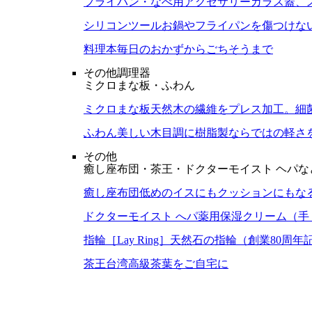
フライパン・なべ用アクセサリー
ガラス蓋、
シリコンツール
お鍋やフライパンを傷つけな
料理本
毎日のおかずからごちそうまで
その他調理器
ミクロまな板・ふわん
ミクロまな板
天然木の繊維をプレス加工。細
ふわん
美しい木目調に樹脂製ならではの軽さ
その他
癒し座布団・茶王・ドクターモイスト ヘパな
癒し座布団
低めのイスにもクッションにもな
ドクターモイスト へパ
薬用保湿クリーム（手
指輪［Lay Ring］
天然石の指輪（創業80周年
茶王
台湾高級茶葉をご自宅に