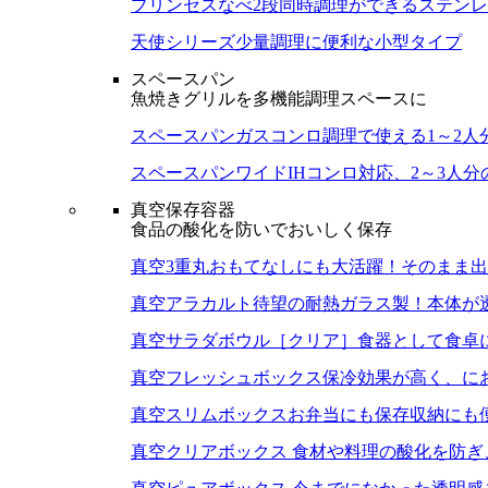
プリンセスなべ
2段同時調理ができるステン
天使シリーズ
少量調理に便利な小型タイプ
スペースパン
魚焼きグリルを多機能調理スペースに
スペースパン
ガスコンロ調理で使える1～2人
スペースパンワイド
IHコンロ対応、2～3人
真空保存容器
食品の酸化を防いでおいしく保存
真空3重丸
おもてなしにも大活躍！そのまま出
真空アラカルト
待望の耐熱ガラス製！本体が
真空サラダボウル［クリア］
食器として食卓
真空フレッシュボックス
保冷効果が高く、に
真空スリムボックス
お弁当にも保存収納にも
真空クリアボックス
食材や料理の酸化を防ぎ