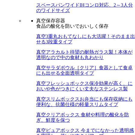
スペースパンワイド
IHコンロ対応、2～3人分
のワイドサイズ
真空保存容器
食品の酸化を防いでおいしく保存
真空3重丸
おもてなしにも大活躍！そのまま出
せる3段重タイプ
真空アラカルト
待望の耐熱ガラス製！本体が
透明なので中の食材も丸わかり
真空サラダボウル［クリア］
食器として食卓
にも出せる全面透明タイプ
真空フレッシュボックス
保冷効果が高く、に
おいや色がつきにくい丈夫なステンレス製
真空スリムボックス
お弁当にも保存収納にも
便利な、抗菌仕様の軽量スリムタイプ
真空クリアボックス
食材や料理の酸化を防
ぎ、鮮度を保つ
真空ピュアボックス
今までになかった透明感