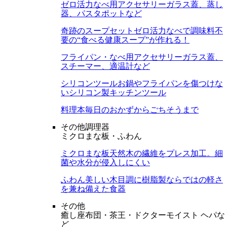
ゼロ活力なべ用アクセサリー
ガラス蓋、蒸し
器、パスタポットなど
奇跡のスープセット
ゼロ活力なべで調味料不
要の“食べる健康スープ”が作れる！
フライパン・なべ用アクセサリー
ガラス蓋、
スチーマー、適温計など
シリコンツール
お鍋やフライパンを傷つけな
いシリコン製キッチンツール
料理本
毎日のおかずからごちそうまで
その他調理器
ミクロまな板・ふわん
ミクロまな板
天然木の繊維をプレス加工。細
菌や水分が侵入しにくい
ふわん
美しい木目調に樹脂製ならではの軽さ
を兼ね備えた食器
その他
癒し座布団・茶王・ドクターモイスト ヘパな
ど