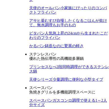
天使のオールパン
小家族にぴったりのコンパ
クトフライパン
アサヒ釜むすび
自慢したくなるごはんが炊け
て、無水調理もお手のもの
ピタパン
人気急上昇の24cmから生まれたこだ
わりのフライパン
かるパン
鋳造なのに驚異の軽さ
ステンレスパン
優れた熱伝導性の高機能多層鍋
プリンセスなべ
2段同時調理ができるステンレ
ス鍋
天使シリーズ
少量調理に便利な小型タイプ
スペースパン
魚焼きグリルを多機能調理スペースに
スペースパン
ガスコンロ調理で使える1～2人
分サイズ