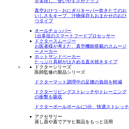
を実現し、使いやすさがアップ
真空おひつ・おにぎりキーパー
炊きたてのお
いしさをキープ、汁物保存もおまかせのおひ
つタイプ
オールチョッパー
1台多役のスマートフードプロセッサー
ドクタースムージー
お医者様が考えた、真空機能搭載のスムージ
ーメーカー
ホットサンドベーカー
たっぷり具材がはさめる直火焼きタイプ
ドクターシリーズ
医師監修の製品シリーズ
ドクターマット
調理中の足腰の負担を軽減
ドクターリビング
ストレッチやトレーニング
の衝撃を吸収
ドクターポール
ポールに5分、快適ストレッチ
アクセサリー
蒸し器や蓋でアサヒ製品をもっと活用