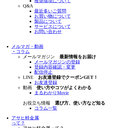
推奨環境について
Q&A
最近多いご質問
お買い物について
製品について
サービスについて
お問い合わせ
メルマガ・動画
・
コラム
メールマガジン
最新情報をお届け
メールマガジンの登録
登録内容確認・変更
配信停止
LINE
お友達登録でクーポンGET！
お友達登録
動画
使い方やコツがよくわかる
まるわかりMovie
お役立ち情報
選び方、使い方など知る
コラム一覧
アサヒ軽金属
って？