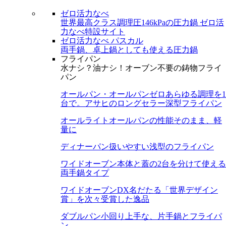
ゼロ活力なべ
世界最高クラス調理圧146kPaの圧力鍋
ゼロ活
力なべ特設サイト
ゼロ活力なべ パスカル
両手鍋、卓上鍋としても使える圧力鍋
フライパン
水ナシ？油ナシ！オーブン不要の鋳物フライ
パン
オールパン・オールパンゼロ
あらゆる調理を1
台で。アサヒのロングセラー深型フライパン
オールライト
オールパンの性能そのまま、軽
量に
ディナーパン
扱いやすい浅型のフライパン
ワイドオーブン
本体と蓋の2台を分けて使える
両手鍋タイプ
ワイドオーブンDX
名だたる「世界デザイン
賞」を次々受賞した逸品
ダブルパン
小回り上手な、片手鍋とフライパ
ン