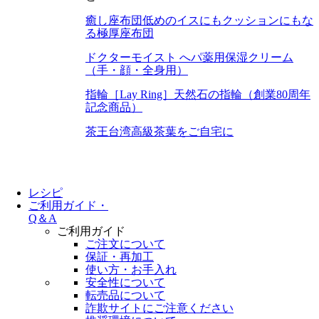
癒し座布団
低めのイスにもクッションにもな
る極厚座布団
ドクターモイスト へパ
薬用保湿クリーム
（手・顔・全身用）
指輪［Lay Ring］
天然石の指輪（創業80周年
記念商品）
茶王
台湾高級茶葉をご自宅に
レシピ
ご利用ガイド・
Q＆A
ご利用ガイド
ご注文について
保証・再加工
使い方・お手入れ
安全性について
転売品について
詐欺サイトにご注意ください