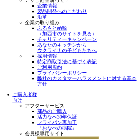
アサヒ軽金属って？
企業情報
製品開発へのこだわり
沿革
企業の取り組み
ふるさと納税
（
加西市のサイトを見る
）
チャリティーキャンペーン
あなたのキッチンから
ウクライナの子どもたちへ
採用情報
特定商取引法に基づく表記
ご利用規約
プライバシーポリシー
弊社のカスタマーハラスメントに対する基本
方針
ご購入者様
向け
アフターサービス
部品のご購入
活力なべ30年保証
フライパン再加工
『おなべの病院』
会員様専用サイト