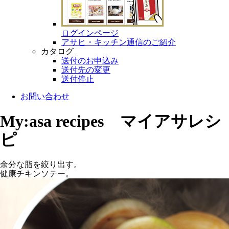
ログインページ
アサヒ・キッチン通信のご紹介
カタログ
送付のお申込み
送付先の変更
送付停止
お問い合わせ
My:asa recipes マイアサレシ
ピ
余分な脂を絞り出す。
健康チキンソテー。