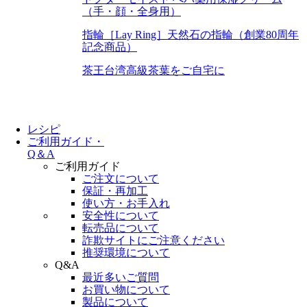
（手・顔・全身用）
指輪［Lay Ring］
天然石の指輪（創業80周年
記念商品）
茶王
台湾高級茶葉をご自宅に
レシピ
ご利用ガイド・
Q＆A
ご利用ガイド
ご注文について
保証・再加工
使い方・お手入れ
安全性について
転売品について
詐欺サイトにご注意ください
推奨環境について
Q&A
最近多いご質問
お買い物について
製品について