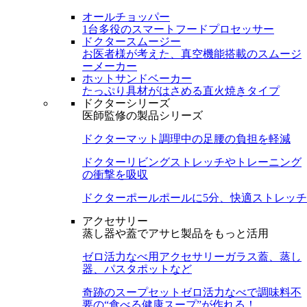
オールチョッパー
1台多役のスマートフードプロセッサー
ドクタースムージー
お医者様が考えた、真空機能搭載のスムージ
ーメーカー
ホットサンドベーカー
たっぷり具材がはさめる直火焼きタイプ
ドクターシリーズ
医師監修の製品シリーズ
ドクターマット
調理中の足腰の負担を軽減
ドクターリビング
ストレッチやトレーニング
の衝撃を吸収
ドクターポール
ポールに5分、快適ストレッチ
アクセサリー
蒸し器や蓋でアサヒ製品をもっと活用
ゼロ活力なべ用アクセサリー
ガラス蓋、蒸し
器、パスタポットなど
奇跡のスープセット
ゼロ活力なべで調味料不
要の“食べる健康スープ”が作れる！