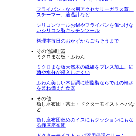
フライパン・なべ用アクセサリー
ガラス蓋、
スチーマー、適温計など
シリコンツール
お鍋やフライパンを傷つけな
いシリコン製キッチンツール
料理本
毎日のおかずからごちそうまで
その他調理器
ミクロまな板・ふわん
ミクロまな板
天然木の繊維をプレス加工。細
菌や水分が侵入しにくい
ふわん
美しい木目調に樹脂製ならではの軽さ
を兼ね備えた食器
その他
癒し座布団・茶王・ドクターモイスト ヘパな
ど
癒し座布団
低めのイスにもクッションにもな
る極厚座布団
ドクターモイスト へパ
薬用保湿クリーム