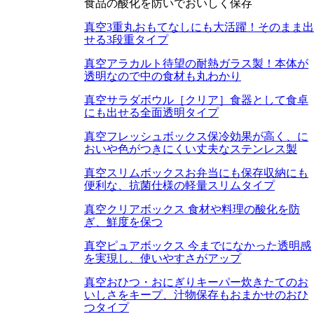
食品の酸化を防いでおいしく保存
真空3重丸
おもてなしにも大活躍！そのまま出
せる3段重タイプ
真空アラカルト
待望の耐熱ガラス製！本体が
透明なので中の食材も丸わかり
真空サラダボウル［クリア］
食器として食卓
にも出せる全面透明タイプ
真空フレッシュボックス
保冷効果が高く、に
おいや色がつきにくい丈夫なステンレス製
真空スリムボックス
お弁当にも保存収納にも
便利な、抗菌仕様の軽量スリムタイプ
真空クリアボックス
食材や料理の酸化を防
ぎ、鮮度を保つ
真空ピュアボックス
今までになかった透明感
を実現し、使いやすさがアップ
真空おひつ・おにぎりキーパー
炊きたてのお
いしさをキープ、汁物保存もおまかせのおひ
つタイプ