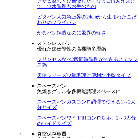
アサヒ釜むすび
自慢したくなるごはんが炊け
て、無水調理もお手のもの
ピタパン
人気急上昇の24cmから生まれたこだ
わりのフライパン
かるパン
鋳造なのに驚異の軽さ
ステンレスパン
優れた熱伝導性の高機能多層鍋
プリンセスなべ
2段同時調理ができるステンレ
ス鍋
天使シリーズ
少量調理に便利な小型タイプ
スペースパン
魚焼きグリルを多機能調理スペースに
スペースパン
ガスコンロ調理で使える1～2人
分サイズ
スペースパンワイド
IHコンロ対応、2～3人分
のワイドサイズ
真空保存容器