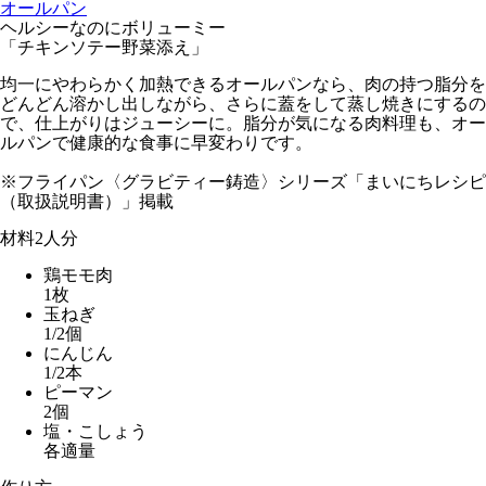
オールパン
ヘルシーなのにボリューミー
「チキンソテー野菜添え」
均一にやわらかく加熱できるオールパンなら、肉の持つ脂分を
どんどん溶かし出しながら、さらに蓋をして蒸し焼きにするの
で、仕上がりはジューシーに。脂分が気になる肉料理も、オー
ルパンで健康的な食事に早変わりです。
※フライパン〈グラビティー鋳造〉シリーズ「まいにちレシピ
（取扱説明書）」掲載
材料
2人分
鶏モモ肉
1枚
玉ねぎ
1/2個
にんじん
1/2本
ピーマン
2個
塩・こしょう
各適量