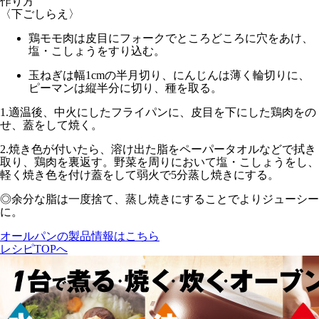
作り方
〈下ごしらえ〉
鶏モモ肉は皮目にフォークでところどころに穴をあけ、
塩・こしょうをすり込む。
玉ねぎは幅1cmの半月切り、にんじんは薄く輪切りに、
ピーマンは縦半分に切り、種を取る。
1.
適温後、中火
にしたフライパンに、皮目を下にした鶏肉をの
せ、蓋をして焼く。
2.
焼き色が付いたら、溶け出た脂をペーパータオルなどで拭き
取り、鶏肉を裏返す。野菜を周りにおいて塩・こしょうをし、
軽く焼き色を付け蓋をして
弱火で5分
蒸し焼きにする。
◎余分な脂は一度捨て、蒸し焼きにすることでよりジューシー
に。
オールパンの製品情報はこちら
レシピTOPへ