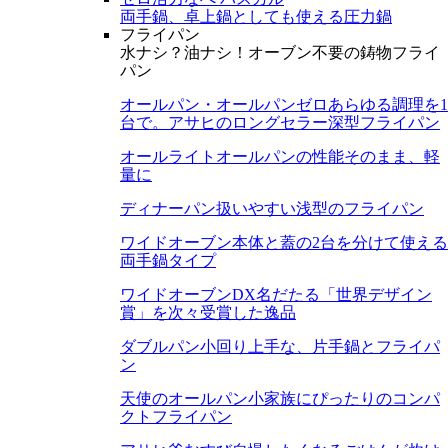
両手鍋、卓上鍋としても使える圧力鍋
フライパン
水ナシ？油ナシ！オーブン不要の鋳物フライ
パン
オールパン・オールパンゼロ
あらゆる調理を1
台で。アサヒのロングセラー深型フライパン
オールライト
オールパンの性能そのまま、軽
量に
ディナーパン
扱いやすい浅型のフライパン
ワイドオーブン
本体と蓋の2台を分けて使える
両手鍋タイプ
ワイドオーブンDX
名だたる「世界デザイン
賞」を次々受賞した逸品
ダブルパン
小回り上手な、片手鍋とフライパ
ン
天使のオールパン
小家族にぴったりのコンパ
クトフライパン