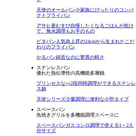
天使のオールパン
小家族にぴったりのコンパ
クトフライパン
アサヒ釜むすび
自慢したくなるごはんが炊け
て、無水調理もお手のもの
ピタパン
人気急上昇の24cmから生まれたこだ
わりのフライパン
かるパン
鋳造なのに驚異の軽さ
ステンレスパン
優れた熱伝導性の高機能多層鍋
プリンセスなべ
2段同時調理ができるステンレ
ス鍋
天使シリーズ
少量調理に便利な小型タイプ
スペースパン
魚焼きグリルを多機能調理スペースに
スペースパン
ガスコンロ調理で使える1～2人
分サイズ