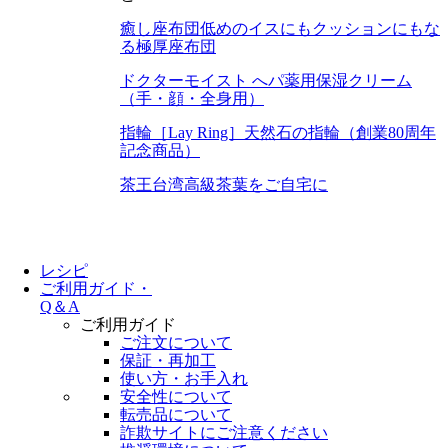
癒し座布団
低めのイスにもクッションにもな
る極厚座布団
ドクターモイスト へパ
薬用保湿クリーム
（手・顔・全身用）
指輪［Lay Ring］
天然石の指輪（創業80周年
記念商品）
茶王
台湾高級茶葉をご自宅に
レシピ
ご利用ガイド・
Q＆A
ご利用ガイド
ご注文について
保証・再加工
使い方・お手入れ
安全性について
転売品について
詐欺サイトにご注意ください