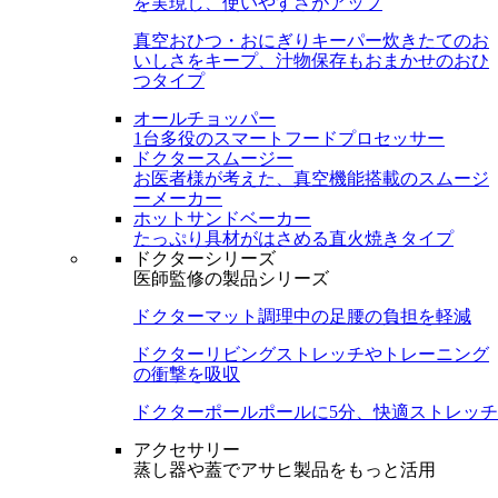
を実現し、使いやすさがアップ
真空おひつ・おにぎりキーパー
炊きたてのお
いしさをキープ、汁物保存もおまかせのおひ
つタイプ
オールチョッパー
1台多役のスマートフードプロセッサー
ドクタースムージー
お医者様が考えた、真空機能搭載のスムージ
ーメーカー
ホットサンドベーカー
たっぷり具材がはさめる直火焼きタイプ
ドクターシリーズ
医師監修の製品シリーズ
ドクターマット
調理中の足腰の負担を軽減
ドクターリビング
ストレッチやトレーニング
の衝撃を吸収
ドクターポール
ポールに5分、快適ストレッチ
アクセサリー
蒸し器や蓋でアサヒ製品をもっと活用