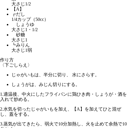
大さじ1/2
【A】
┏だし
1/4カップ（50cc）
しょうゆ
大さじ1・1/2
砂糖
大さじ1
┗みりん
大さじ1弱
作り方
〈下ごしらえ〉
じゃがいもは、半分に切り、 水にさらす。
しょうがは、みじん切りにする。
1.
適温後、中火
にしたフライパンに鶏ひき肉・しょうが・酒を
入れて炒める。
2.
水気を切ったじゃがいもを加え、【A】を加えてひと混ぜ
し、蓋をする。
3.
蒸気が出てきたら、
弱火で10分
加熱し、火を止めて
余熱で10