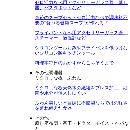
ゼロ活力なべ用アクセサリー
ガラス蓋、蒸し
器、パスタポットなど
奇跡のスープセット
ゼロ活力なべで調味料不
要の“食べる健康スープ”が作れる！
フライパン・なべ用アクセサリー
ガラス蓋、
スチーマー、適温計など
シリコンツール
お鍋やフライパンを傷つけな
いシリコン製キッチンツール
料理本
毎日のおかずからごちそうまで
その他調理器
ミクロまな板・ふわん
ミクロまな板
天然木の繊維をプレス加工。細
菌や水分が侵入しにくい
ふわん
美しい木目調に樹脂製ならではの軽さ
を兼ね備えた食器
その他
癒し座布団・茶王・ドクターモイスト ヘパな
ど