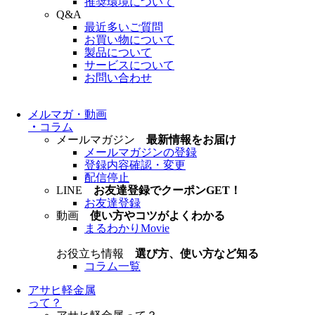
推奨環境について
Q&A
最近多いご質問
お買い物について
製品について
サービスについて
お問い合わせ
メルマガ・動画
・
コラム
メールマガジン
最新情報をお届け
メールマガジンの登録
登録内容確認・変更
配信停止
LINE
お友達登録でクーポンGET！
お友達登録
動画
使い方やコツがよくわかる
まるわかりMovie
お役立ち情報
選び方、使い方など知る
コラム一覧
アサヒ軽金属
って？