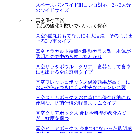
スペースパンワイド
IHコンロ対応、2～3人分
のワイドサイズ
真空保存容器
食品の酸化を防いでおいしく保存
真空3重丸
おもてなしにも大活躍！そのまま出
せる3段重タイプ
真空アラカルト
待望の耐熱ガラス製！本体が
透明なので中の食材も丸わかり
真空サラダボウル［クリア］
食器として食卓
にも出せる全面透明タイプ
真空フレッシュボックス
保冷効果が高く、に
おいや色がつきにくい丈夫なステンレス製
真空スリムボックス
お弁当にも保存収納にも
便利な、抗菌仕様の軽量スリムタイプ
真空クリアボックス
食材や料理の酸化を防
ぎ、鮮度を保つ
真空ピュアボックス
今までになかった透明感