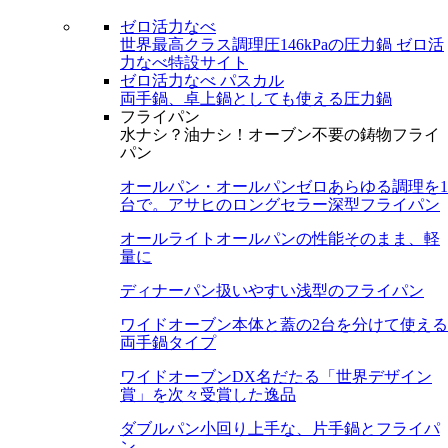
ゼロ活力なべ
世界最高クラス調理圧146kPaの圧力鍋
ゼロ活
力なべ特設サイト
ゼロ活力なべ パスカル
両手鍋、卓上鍋としても使える圧力鍋
フライパン
水ナシ？油ナシ！オーブン不要の鋳物フライ
パン
オールパン・オールパンゼロ
あらゆる調理を1
台で。アサヒのロングセラー深型フライパン
オールライト
オールパンの性能そのまま、軽
量に
ディナーパン
扱いやすい浅型のフライパン
ワイドオーブン
本体と蓋の2台を分けて使える
両手鍋タイプ
ワイドオーブンDX
名だたる「世界デザイン
賞」を次々受賞した逸品
ダブルパン
小回り上手な、片手鍋とフライパ
ン