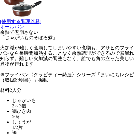
[使用する調理器具]
オールパン
余熱で煮崩さない
「じゃがいものそぼろ煮」
火加減が難しく煮崩してしまいやすい煮物も、アサヒのフライ
パンなら長時間加熱することなく余熱調理ができるので煮崩れ
知らず。難しい火加減の調整もなく、誰でも角の立った美しい
煮物が作れます。
※フライパン〈グラビティー鋳造〉シリーズ「まいにちレシピ
（取扱説明書）」掲載
材料
2人分
じゃがいも
2～3個
鶏ひき肉
50g
しょうが
1/2片
酒