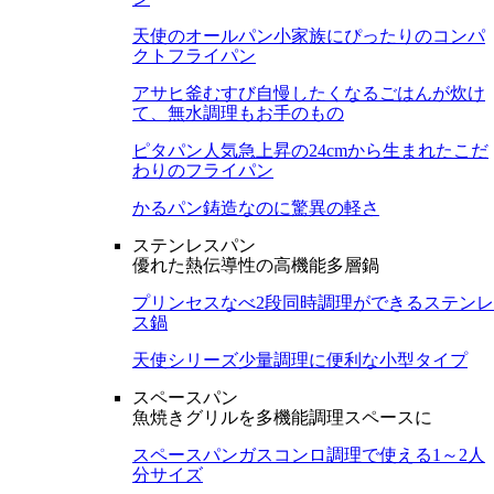
天使のオールパン
小家族にぴったりのコンパ
クトフライパン
アサヒ釜むすび
自慢したくなるごはんが炊け
て、無水調理もお手のもの
ピタパン
人気急上昇の24cmから生まれたこだ
わりのフライパン
かるパン
鋳造なのに驚異の軽さ
ステンレスパン
優れた熱伝導性の高機能多層鍋
プリンセスなべ
2段同時調理ができるステンレ
ス鍋
天使シリーズ
少量調理に便利な小型タイプ
スペースパン
魚焼きグリルを多機能調理スペースに
スペースパン
ガスコンロ調理で使える1～2人
分サイズ