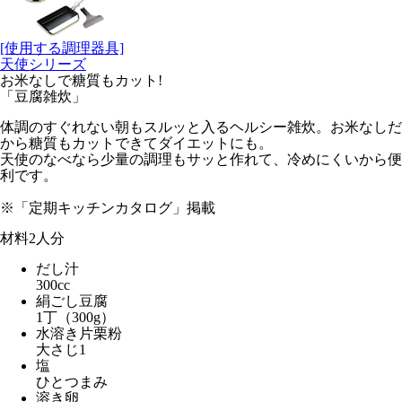
[使用する調理器具]
天使シリーズ
お米なしで糖質もカット!
「豆腐雑炊」
体調のすぐれない朝もスルッと入るヘルシー雑炊。お米なしだ
から糖質もカットできてダイエットにも。
天使のなべなら少量の調理もサッと作れて、冷めにくいから便
利です。
※「定期キッチンカタログ」掲載
材料
2人分
だし汁
300cc
絹ごし豆腐
1丁（300g）
水溶き片栗粉
大さじ1
塩
ひとつまみ
溶き卵