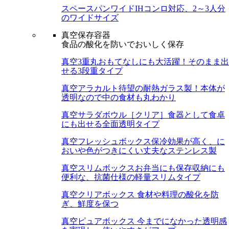
スペースパンワイド
IHコンロ対応、2～3人分
のワイドサイズ
真空保存容器
食品の酸化を防いでおいしく保存
真空3重丸
おもてなしにも大活躍！そのまま出
せる3段重タイプ
真空アラカルト
待望の耐熱ガラス製！本体が
透明なので中の食材も丸わかり
真空サラダボウル［クリア］
食器として食卓
にも出せる全面透明タイプ
真空フレッシュボックス
保冷効果が高く、に
おいや色がつきにくい丈夫なステンレス製
真空スリムボックス
お弁当にも保存収納にも
便利な、抗菌仕様の軽量スリムタイプ
真空クリアボックス
食材や料理の酸化を防
ぎ、鮮度を保つ
真空ピュアボックス
今までになかった透明感