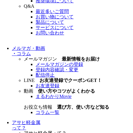
推奨環境について
Q&A
最近多いご質問
お買い物について
製品について
サービスについて
お問い合わせ
メルマガ・動画
・
コラム
メールマガジン
最新情報をお届け
メールマガジンの登録
登録内容確認・変更
配信停止
LINE
お友達登録でクーポンGET！
お友達登録
動画
使い方やコツがよくわかる
まるわかりMovie
お役立ち情報
選び方、使い方など知る
コラム一覧
アサヒ軽金属
って？