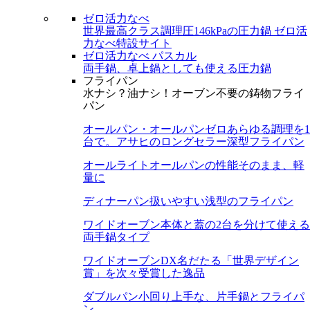
ゼロ活力なべ
世界最高クラス調理圧146kPaの圧力鍋
ゼロ活
力なべ特設サイト
ゼロ活力なべ パスカル
両手鍋、卓上鍋としても使える圧力鍋
フライパン
水ナシ？油ナシ！オーブン不要の鋳物フライ
パン
オールパン・オールパンゼロ
あらゆる調理を1
台で。アサヒのロングセラー深型フライパン
オールライト
オールパンの性能そのまま、軽
量に
ディナーパン
扱いやすい浅型のフライパン
ワイドオーブン
本体と蓋の2台を分けて使える
両手鍋タイプ
ワイドオーブンDX
名だたる「世界デザイン
賞」を次々受賞した逸品
ダブルパン
小回り上手な、片手鍋とフライパ
ン