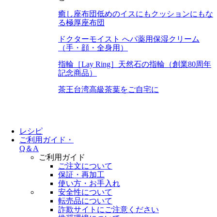
癒し座布団
低めのイスにもクッションにもな
る極厚座布団
ドクターモイスト へパ
薬用保湿クリーム
（手・顔・全身用）
指輪［Lay Ring］
天然石の指輪（創業80周年
記念商品）
茶王
台湾高級茶葉をご自宅に
レシピ
ご利用ガイド・
Q＆A
ご利用ガイド
ご注文について
保証・再加工
使い方・お手入れ
安全性について
転売品について
詐欺サイトにご注意ください