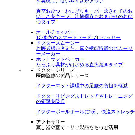
を実現し、使いやすさがアップ
真空おひつ・おにぎりキーパー
炊きたてのお
いしさをキープ、汁物保存もおまかせのおひ
つタイプ
オールチョッパー
1台多役のスマートフードプロセッサー
ドクタースムージー
お医者様が考えた、真空機能搭載のスムージ
ーメーカー
ホットサンドベーカー
たっぷり具材がはさめる直火焼きタイプ
ドクターシリーズ
医師監修の製品シリーズ
ドクターマット
調理中の足腰の負担を軽減
ドクターリビング
ストレッチやトレーニング
の衝撃を吸収
ドクターポール
ポールに5分、快適ストレッチ
アクセサリー
蒸し器や蓋でアサヒ製品をもっと活用