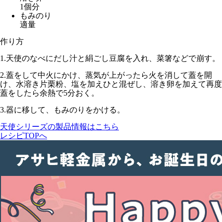
1個分
もみのり
適量
作り方
1.
天使のなべにだし汁と絹ごし豆腐を入れ、菜箸などで崩す。
2.
蓋をして
中火
にかけ、蒸気が上がったら火を消して蓋を開
け、水溶き片栗粉、塩を加えひと混ぜし、溶き卵を加えて再度
蓋をしたら余熱で5分おく。
3.
器に移して、もみのりをかける。
天使シリーズの製品情報はこちら
レシピTOPへ