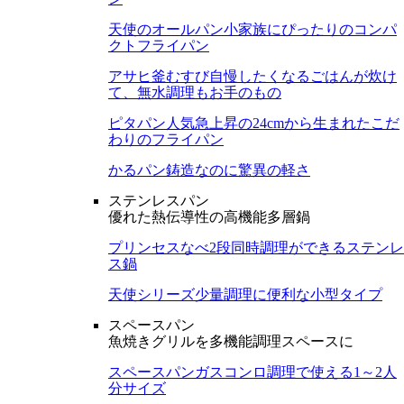
天使のオールパン
小家族にぴったりのコンパ
クトフライパン
アサヒ釜むすび
自慢したくなるごはんが炊け
て、無水調理もお手のもの
ピタパン
人気急上昇の24cmから生まれたこだ
わりのフライパン
かるパン
鋳造なのに驚異の軽さ
ステンレスパン
優れた熱伝導性の高機能多層鍋
プリンセスなべ
2段同時調理ができるステンレ
ス鍋
天使シリーズ
少量調理に便利な小型タイプ
スペースパン
魚焼きグリルを多機能調理スペースに
スペースパン
ガスコンロ調理で使える1～2人
分サイズ