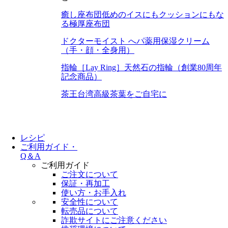
癒し座布団
低めのイスにもクッションにもな
る極厚座布団
ドクターモイスト へパ
薬用保湿クリーム
（手・顔・全身用）
指輪［Lay Ring］
天然石の指輪（創業80周年
記念商品）
茶王
台湾高級茶葉をご自宅に
レシピ
ご利用ガイド・
Q＆A
ご利用ガイド
ご注文について
保証・再加工
使い方・お手入れ
安全性について
転売品について
詐欺サイトにご注意ください