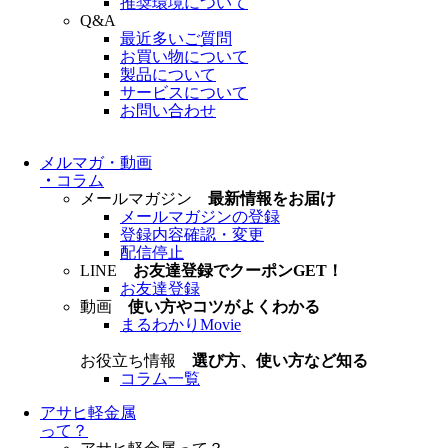
推奨環境について
Q&A
最近多いご質問
お買い物について
製品について
サービスについて
お問い合わせ
メルマガ・動画
・
コラム
メールマガジン
最新情報をお届け
メールマガジンの登録
登録内容確認・変更
配信停止
LINE
お友達登録でクーポンGET！
お友達登録
動画
使い方やコツがよくわかる
まるわかりMovie
お役立ち情報
選び方、使い方など知る
コラム一覧
アサヒ軽金属
って？