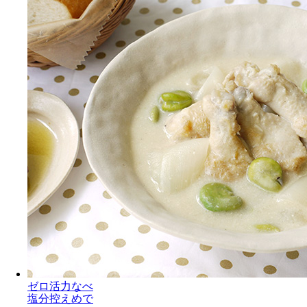
ゼロ活力なべ
塩分控えめで