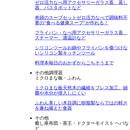
ゼロ活力なべ用アクセサリー
ガラス蓋、蒸し
器、パスタポットなど
奇跡のスープセット
ゼロ活力なべで調味料不
要の“食べる健康スープ”が作れる！
フライパン・なべ用アクセサリー
ガラス蓋、
スチーマー、適温計など
シリコンツール
お鍋やフライパンを傷つけな
いシリコン製キッチンツール
料理本
毎日のおかずからごちそうまで
その他調理器
ミクロまな板・ふわん
ミクロまな板
天然木の繊維をプレス加工。細
菌や水分が侵入しにくい
ふわん
美しい木目調に樹脂製ならではの軽さ
を兼ね備えた食器
その他
癒し座布団・茶王・ドクターモイスト ヘパな
ど