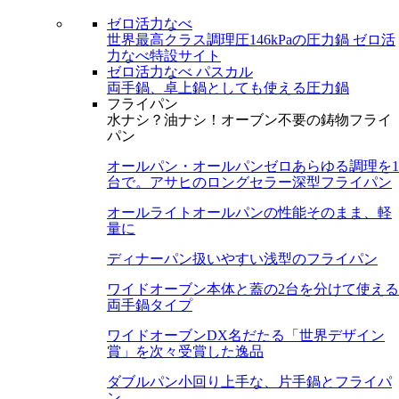
ゼロ活力なべ
世界最高クラス調理圧146kPaの圧力鍋
ゼロ活
力なべ特設サイト
ゼロ活力なべ パスカル
両手鍋、卓上鍋としても使える圧力鍋
フライパン
水ナシ？油ナシ！オーブン不要の鋳物フライ
パン
オールパン・オールパンゼロ
あらゆる調理を1
台で。アサヒのロングセラー深型フライパン
オールライト
オールパンの性能そのまま、軽
量に
ディナーパン
扱いやすい浅型のフライパン
ワイドオーブン
本体と蓋の2台を分けて使える
両手鍋タイプ
ワイドオーブンDX
名だたる「世界デザイン
賞」を次々受賞した逸品
ダブルパン
小回り上手な、片手鍋とフライパ
ン