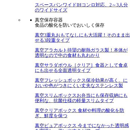
スペースパンワイド
IHコンロ対応、2～3人分
のワイドサイズ
真空保存容器
食品の酸化を防いでおいしく保存
真空3重丸
おもてなしにも大活躍！そのまま出
せる3段重タイプ
真空アラカルト
待望の耐熱ガラス製！本体が
透明なので中の食材も丸わかり
真空サラダボウル［クリア］
食器として食卓
にも出せる全面透明タイプ
真空フレッシュボックス
保冷効果が高く、に
おいや色がつきにくい丈夫なステンレス製
真空スリムボックス
お弁当にも保存収納にも
便利な、抗菌仕様の軽量スリムタイプ
真空クリアボックス
食材や料理の酸化を防
ぎ、鮮度を保つ
真空ピュアボックス
今までになかった透明感