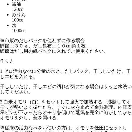
醤油
120cc
みりん
100cc
水
1000cc
※市販のだしパックを使わずに作る場合
鰹節…３０ｇ、だし昆布…１０cm角１枚
鰹節はだし用の紙パックに入れてご使用ください。
作り方
1.
ゼロ活力なべに分量の水と、だしパック、干ししいたけ、干
しエビを入れる。
干ししいたけ、干しエビの汚れが気になる場合はサッと水洗い
してください。
2.
白米オモリ（白）
をセットして
強火
で加熱する。沸騰してオ
モリが勢いよく振れたら、すぐに火を止めて余熱調理。内圧表
示ピンが下がったらオモリを傾けて蒸気を完全に逃がしてから
オモリを外し、蓋を開ける。
※従来の活力なべをお使いの方は、オモリを
低圧
にセットし