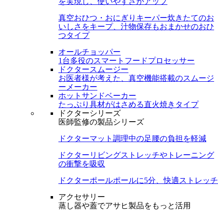
を実現し、使いやすさがアップ
真空おひつ・おにぎりキーパー
炊きたてのお
いしさをキープ、汁物保存もおまかせのおひ
つタイプ
オールチョッパー
1台多役のスマートフードプロセッサー
ドクタースムージー
お医者様が考えた、真空機能搭載のスムージ
ーメーカー
ホットサンドベーカー
たっぷり具材がはさめる直火焼きタイプ
ドクターシリーズ
医師監修の製品シリーズ
ドクターマット
調理中の足腰の負担を軽減
ドクターリビング
ストレッチやトレーニング
の衝撃を吸収
ドクターポール
ポールに5分、快適ストレッチ
アクセサリー
蒸し器や蓋でアサヒ製品をもっと活用