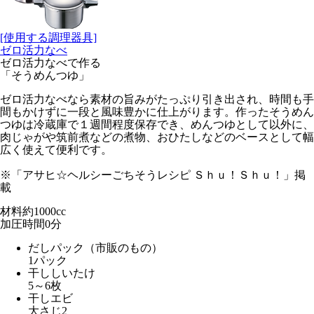
[使用する調理器具]
ゼロ活力なべ
ゼロ活力なべで作る
「そうめんつゆ」
ゼロ活力なべなら素材の旨みがたっぷり引き出され、時間も手
間もかけずに一段と風味豊かに仕上がります。作ったそうめん
つゆは冷蔵庫で１週間程度保存でき、めんつゆとして以外に、
肉じゃがや筑前煮などの煮物、おひたしなどのベースとして幅
広く使えて便利です。
※「アサヒ☆ヘルシーごちそうレシピ Ｓｈｕ！Ｓｈｕ！」掲
載
材料
約1000cc
加圧時間
0
分
だしパック（市販のもの）
1パック
干ししいたけ
5～6枚
干しエビ
大さじ2