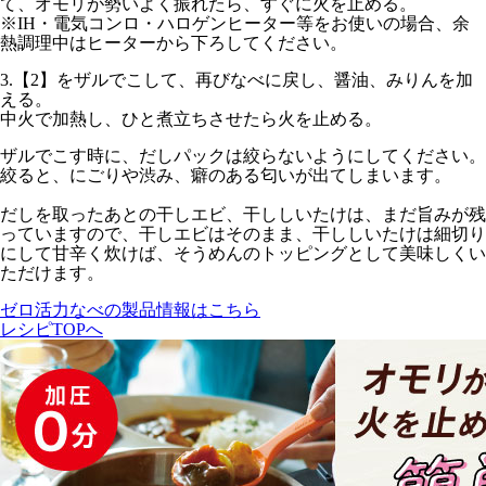
て、オモリが勢いよく振れたら、すぐに火を止める。
※IH・電気コンロ・ハロゲンヒーター等をお使いの場合、余
熱調理中はヒーターから下ろしてください。
3.
【2】をザルでこして、再びなべに戻し、醤油、みりんを加
える。
中火
で加熱し、ひと煮立ちさせたら火を止める。
ザルでこす時に、だしパックは絞らないようにしてください。
絞ると、にごりや渋み、癖のある匂いが出てしまいます。
だしを取ったあとの干しエビ、干ししいたけは、まだ旨みが残
っていますので、干しエビはそのまま、干ししいたけは細切り
にして甘辛く炊けば、そうめんのトッピングとして美味しくい
ただけます。
ゼロ活力なべの製品情報はこちら
レシピTOPへ