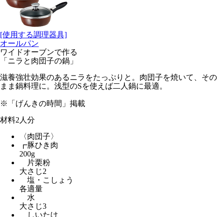
[使用する調理器具]
オールパン
ワイドオーブンで作る
「ニラと肉団子の鍋」
滋養強壮効果のあるニラをたっぷりと。肉団子を焼いて、その
まま鍋料理に。浅型のSを使えば二人鍋に最適。
※「げんきの時間」掲載
材料
2人分
〈肉団子〉
┏豚ひき肉
200g
片栗粉
大さじ2
塩・こしょう
各適量
水
大さじ3
しいたけ