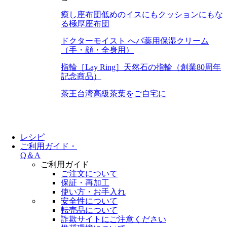
癒し座布団
低めのイスにもクッションにもな
る極厚座布団
ドクターモイスト へパ
薬用保湿クリーム
（手・顔・全身用）
指輪［Lay Ring］
天然石の指輪（創業80周年
記念商品）
茶王
台湾高級茶葉をご自宅に
レシピ
ご利用ガイド・
Q＆A
ご利用ガイド
ご注文について
保証・再加工
使い方・お手入れ
安全性について
転売品について
詐欺サイトにご注意ください