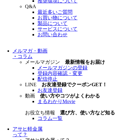
推奨環境について
Q&A
最近多いご質問
お買い物について
製品について
サービスについて
お問い合わせ
メルマガ・動画
・
コラム
メールマガジン
最新情報をお届け
メールマガジンの登録
登録内容確認・変更
配信停止
LINE
お友達登録でクーポンGET！
お友達登録
動画
使い方やコツがよくわかる
まるわかりMovie
お役立ち情報
選び方、使い方など知る
コラム一覧
アサヒ軽金属
って？