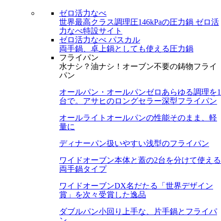
ゼロ活力なべ
世界最高クラス調理圧146kPaの圧力鍋
ゼロ活
力なべ特設サイト
ゼロ活力なべ パスカル
両手鍋、卓上鍋としても使える圧力鍋
フライパン
水ナシ？油ナシ！オーブン不要の鋳物フライ
パン
オールパン・オールパンゼロ
あらゆる調理を1
台で。アサヒのロングセラー深型フライパン
オールライト
オールパンの性能そのまま、軽
量に
ディナーパン
扱いやすい浅型のフライパン
ワイドオーブン
本体と蓋の2台を分けて使える
両手鍋タイプ
ワイドオーブンDX
名だたる「世界デザイン
賞」を次々受賞した逸品
ダブルパン
小回り上手な、片手鍋とフライパ
ン