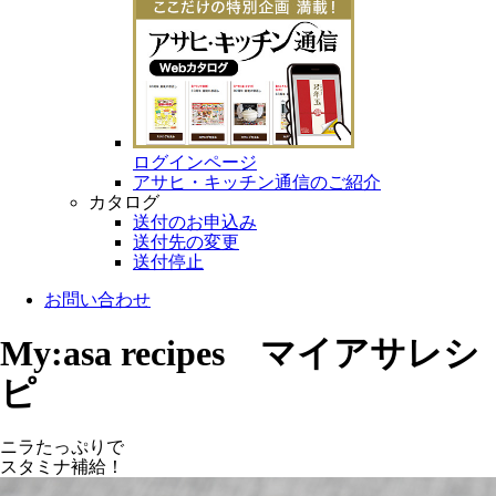
ログインページ
アサヒ・キッチン通信のご紹介
カタログ
送付のお申込み
送付先の変更
送付停止
お問い合わせ
My:asa recipes マイアサレシ
ピ
ニラたっぷりで
スタミナ補給！