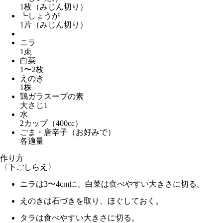
1枚（みじん切り）
┗しょうが
1片（みじん切り）
ニラ
1束
白菜
1〜2枚
えのき
1株
鶏ガラスープの素
大さじ1
水
2カップ（400cc）
ごま・唐辛子（お好みで）
各適量
作り方
〈下ごしらえ〉
ニラは3〜4cmに、白菜は食べやすい大きさに切る。
えのきは石づきを取り、ほぐしておく。
タラは食べやすい大きさに切る。