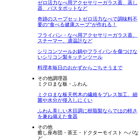
ゼロ活力なべ用アクセサリー
ガラス蓋、蒸し
器、パスタポットなど
奇跡のスープセット
ゼロ活力なべで調味料不
要の“食べる健康スープ”が作れる！
フライパン・なべ用アクセサリー
ガラス蓋、
スチーマー、適温計など
シリコンツール
お鍋やフライパンを傷つけな
いシリコン製キッチンツール
料理本
毎日のおかずからごちそうまで
その他調理器
ミクロまな板・ふわん
ミクロまな板
天然木の繊維をプレス加工。細
菌や水分が侵入しにくい
ふわん
美しい木目調に樹脂製ならではの軽さ
を兼ね備えた食器
その他
癒し座布団・茶王・ドクターモイスト ヘパな
ど