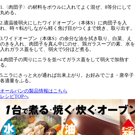
1.
〈肉団子〉の材料をボウルに入れてよく混ぜ、8等分にして
丸める。
2.
適温後弱火
にしたワイドオーブン（本体S）に肉団子を入
れ、時々転がしながら軽く焦げ目がつくまで焼き、取り出す。
3.
ワイドオーブン（本体S）の余分な油を拭き取り、白菜、え
のきを入れ、肉団子を真ん中にのせ、鶏ガラスープの素、水を
入れガラス蓋をして、
弱火で5分
ほど煮る。
4.
肉団子の周りにニラを並べてガラス蓋をして
弱火
で加熱す
る。
5.
ニラにさっと火が通れば出来上がり。お好みでごま・唐辛子
各適量をふる。
オールパンの製品情報はこちら
レシピTOPへ