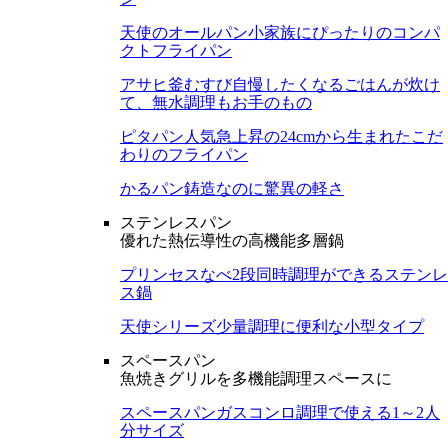
天使のオールパン
小家族にぴったりのコンパ
クトフライパン
アサヒ釜むすび
自慢したくなるごはんが炊け
て、無水調理もお手のもの
ピタパン
人気急上昇の24cmから生まれたこだ
わりのフライパン
かるパン
鋳造なのに驚異の軽さ
ステンレスパン
優れた熱伝導性の高機能多層鍋
プリンセスなべ
2段同時調理ができるステンレ
ス鍋
天使シリーズ
少量調理に便利な小型タイプ
スペースパン
魚焼きグリルを多機能調理スペースに
スペースパン
ガスコンロ調理で使える1～2人
分サイズ