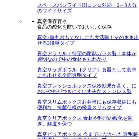
スペースパンワイド
IHコンロ対応、2～3人分
のワイドサイズ
真空保存容器
食品の酸化を防いでおいしく保存
真空3重丸
おもてなしにも大活躍！そのまま出
せる3段重タイプ
真空アラカルト
待望の耐熱ガラス製！本体が
透明なので中の食材も丸わかり
真空サラダボウル［クリア］
食器として食卓
にも出せる全面透明タイプ
真空フレッシュボックス
保冷効果が高く、に
おいや色がつきにくい丈夫なステンレス製
真空スリムボックス
お弁当にも保存収納にも
便利な、抗菌仕様の軽量スリムタイプ
真空クリアボックス
食材や料理の酸化を防
ぎ、鮮度を保つ
真空ピュアボックス
今までになかった透明感