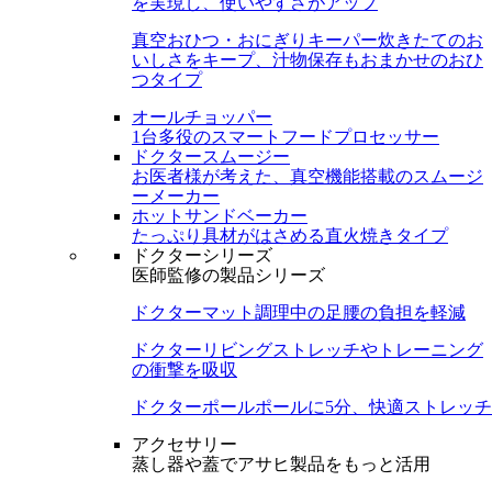
を実現し、使いやすさがアップ
真空おひつ・おにぎりキーパー
炊きたてのお
いしさをキープ、汁物保存もおまかせのおひ
つタイプ
オールチョッパー
1台多役のスマートフードプロセッサー
ドクタースムージー
お医者様が考えた、真空機能搭載のスムージ
ーメーカー
ホットサンドベーカー
たっぷり具材がはさめる直火焼きタイプ
ドクターシリーズ
医師監修の製品シリーズ
ドクターマット
調理中の足腰の負担を軽減
ドクターリビング
ストレッチやトレーニング
の衝撃を吸収
ドクターポール
ポールに5分、快適ストレッチ
アクセサリー
蒸し器や蓋でアサヒ製品をもっと活用