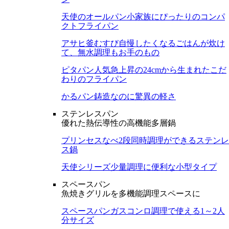
天使のオールパン
小家族にぴったりのコンパ
クトフライパン
アサヒ釜むすび
自慢したくなるごはんが炊け
て、無水調理もお手のもの
ピタパン
人気急上昇の24cmから生まれたこだ
わりのフライパン
かるパン
鋳造なのに驚異の軽さ
ステンレスパン
優れた熱伝導性の高機能多層鍋
プリンセスなべ
2段同時調理ができるステンレ
ス鍋
天使シリーズ
少量調理に便利な小型タイプ
スペースパン
魚焼きグリルを多機能調理スペースに
スペースパン
ガスコンロ調理で使える1～2人
分サイズ