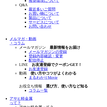
推奨環境について
Q&A
最近多いご質問
お買い物について
製品について
サービスについて
お問い合わせ
メルマガ・動画
・
コラム
メールマガジン
最新情報をお届け
メールマガジンの登録
登録内容確認・変更
配信停止
LINE
お友達登録でクーポンGET！
お友達登録
動画
使い方やコツがよくわかる
まるわかりMovie
お役立ち情報
選び方、使い方など知る
コラム一覧
アサヒ軽金属
って？