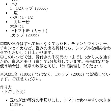
┏水
1・1/2カップ（300cc）
塩
小さじ1・1/2
カレー粉
大さじ1
┗トマト缶（カット）
1カップ（200cc）
◎肉や魚介はすべて揃わなくてもＯＫ。チキンとウインナー、
チキンとイカなど、旨みの出る具材なら、シンプルな組み合わ
せでもおいしく仕上がります。
◎このレシピでは、骨付きの手羽元の中までしっかり火を通す
ため、白米オモリ（白）で2分加熱しています。モモ肉などを
使う場合は、通常の炊飯と同じ、1分で調理してください。
※米は1合（180cc）ではなく、1カップ（200cc）で記載してい
ます。ご注意ください。
作り方
〈下ごしらえ〉
玉ねぎは8等分の串切りにし、トマトは食べやすい大きさ
に切る。