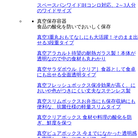
スペースパンワイド
IHコンロ対応、2～3人分
のワイドサイズ
真空保存容器
食品の酸化を防いでおいしく保存
真空3重丸
おもてなしにも大活躍！そのまま出
せる3段重タイプ
真空アラカルト
待望の耐熱ガラス製！本体が
透明なので中の食材も丸わかり
真空サラダボウル［クリア］
食器として食卓
にも出せる全面透明タイプ
真空フレッシュボックス
保冷効果が高く、に
おいや色がつきにくい丈夫なステンレス製
真空スリムボックス
お弁当にも保存収納にも
便利な、抗菌仕様の軽量スリムタイプ
真空クリアボックス
食材や料理の酸化を防
ぎ、鮮度を保つ
真空ピュアボックス
今までになかった透明感