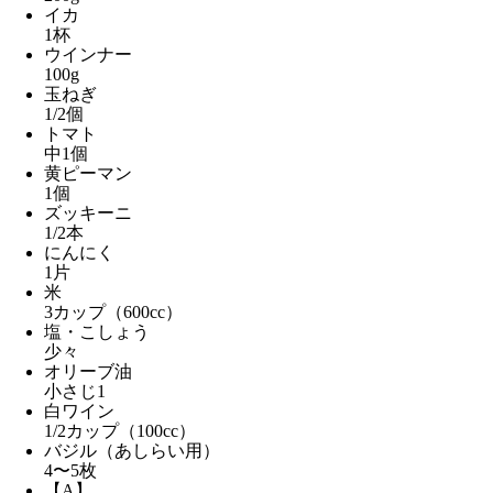
イカ
1杯
ウインナー
100g
玉ねぎ
1/2個
トマト
中1個
黄ピーマン
1個
ズッキーニ
1/2本
にんにく
1片
米
3カップ（600cc）
塩・こしょう
少々
オリーブ油
小さじ1
白ワイン
1/2カップ（100cc）
バジル（あしらい用）
4〜5枚
【A】