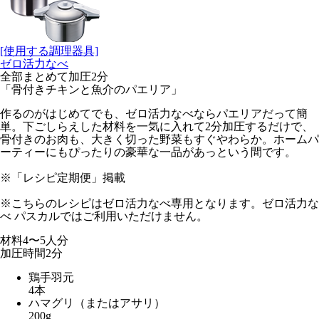
[使用する調理器具]
ゼロ活力なべ
全部まとめて加圧2分
「骨付きチキンと魚介のパエリア」
作るのがはじめてでも、ゼロ活力なべならパエリアだって簡
単。下ごしらえした材料を一気に入れて2分加圧するだけで、
骨付きのお肉も、大きく切った野菜もすぐやわらか。ホームパ
ーティーにもぴったりの豪華な一品があっという間です。
※「レシピ定期便」掲載
※こちらのレシピはゼロ活力なべ専用となります。ゼロ活力な
べ パスカルではご利用いただけません。
材料
4〜5人分
加圧時間
2
分
鶏手羽元
4本
ハマグリ（またはアサリ）
200g