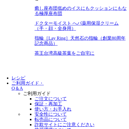
癒し座布団
低めのイスにもクッションにもな
る極厚座布団
ドクターモイスト へパ
薬用保湿クリーム
（手・顔・全身用）
指輪［Lay Ring］
天然石の指輪（創業80周年
記念商品）
茶王
台湾高級茶葉をご自宅に
レシピ
ご利用ガイド・
Q＆A
ご利用ガイド
ご注文について
保証・再加工
使い方・お手入れ
安全性について
転売品について
詐欺サイトにご注意ください