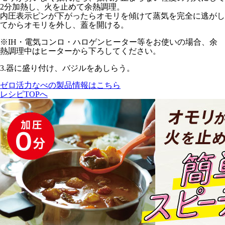
2分
加熱し、火を止めて余熱調理。
内圧表示ピンが下がったらオモリを傾けて蒸気を完全に逃がし
てからオモリを外し、蓋を開ける。
※IH・電気コンロ・ハロゲンヒーター等をお使いの場合、余
熱調理中はヒーターから下ろしてください。
3.
器に盛り付け、バジルをあしらう。
ゼロ活力なべの製品情報はこちら
レシピTOPへ