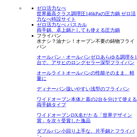
ゼロ活力なべ
世界最高クラス調理圧146kPaの圧力鍋
ゼロ活
力なべ特設サイト
ゼロ活力なべ パスカル
両手鍋、卓上鍋としても使える圧力鍋
フライパン
水ナシ？油ナシ！オーブン不要の鋳物フライ
パン
オールパン・オールパンゼロ
あらゆる調理を1
台で。アサヒのロングセラー深型フライパン
オールライト
オールパンの性能そのまま、軽
量に
ディナーパン
扱いやすい浅型のフライパン
ワイドオーブン
本体と蓋の2台を分けて使える
両手鍋タイプ
ワイドオーブンDX
名だたる「世界デザイン
賞」を次々受賞した逸品
ダブルパン
小回り上手な、片手鍋とフライパ
ン