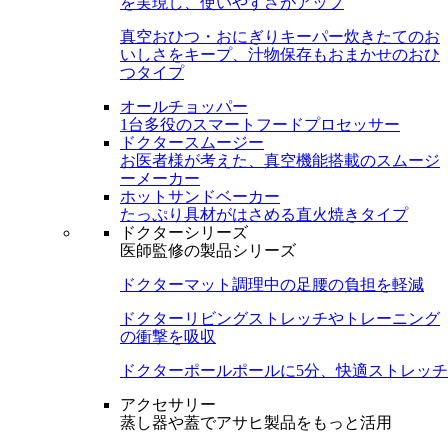
を実現し、使いやすさがアップ
真空おひつ・おにぎりキーパー
炊きたてのお
いしさをキープ、汁物保存もおまかせのおひ
つタイプ
オールチョッパー
1台多役のスマートフードプロセッサー
ドクタースムージー
お医者様が考えた、真空機能搭載のスムージ
ーメーカー
ホットサンドベーカー
たっぷり具材がはさめる直火焼きタイプ
ドクターシリーズ
医師監修の製品シリーズ
ドクターマット
調理中の足腰の負担を軽減
ドクターリビング
ストレッチやトレーニング
の衝撃を吸収
ドクターポール
ポールに5分、快適ストレッチ
アクセサリー
蒸し器や蓋でアサヒ製品をもっと活用