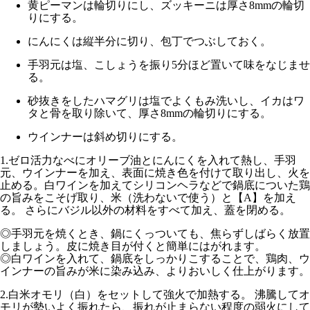
黄ピーマンは輪切りにし、ズッキーニは厚さ8mmの輪切
りにする。
にんにくは縦半分に切り、包丁でつぶしておく。
手羽元は塩、こしょうを振り5分ほど置いて味をなじませ
る。
砂抜きをしたハマグリは塩でよくもみ洗いし、イカはワ
タと骨を取り除いて、厚さ8mmの輪切りにする。
ウインナーは斜め切りにする。
1.
ゼロ活力なべにオリーブ油とにんにくを入れて熱し、手羽
元、ウインナーを加え、表面に焼き色を付けて取り出し、火を
止める。白ワインを加えてシリコンヘラなどで鍋底についた鶏
の旨みをこそげ取り、米（洗わないで使う）と【A】を加え
る。 さらにバジル以外の材料をすべて加え、蓋を閉める。
◎手羽元を焼くとき、鍋にくっついても、焦らずしばらく放置
しましょう。皮に焼き目が付くと簡単にはがれます。
◎白ワインを入れて、鍋底をしっかりこすることで、鶏肉、ウ
インナーの旨みが米に染み込み、よりおいしく仕上がります。
2.
白米オモリ（白）
をセットして
強火
で加熱する。 沸騰してオ
モリが勢いよく振れたら、振れが止まらない程度の
弱火にして