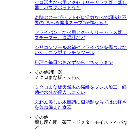
ゼロ活力なべ用アクセサリー
ガラス蓋、蒸し
器、パスタポットなど
奇跡のスープセット
ゼロ活力なべで調味料不
要の“食べる健康スープ”が作れる！
フライパン・なべ用アクセサリー
ガラス蓋、
スチーマー、適温計など
シリコンツール
お鍋やフライパンを傷つけな
いシリコン製キッチンツール
料理本
毎日のおかずからごちそうまで
その他調理器
ミクロまな板・ふわん
ミクロまな板
天然木の繊維をプレス加工。細
菌や水分が侵入しにくい
ふわん
美しい木目調に樹脂製ならではの軽さ
を兼ね備えた食器
その他
癒し座布団・茶王・ドクターモイスト ヘパな
ど