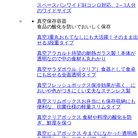
スペースパンワイド
IHコンロ対応、2～3人分
のワイドサイズ
真空保存容器
食品の酸化を防いでおいしく保存
真空3重丸
おもてなしにも大活躍！そのまま出
せる3段重タイプ
真空アラカルト
待望の耐熱ガラス製！本体が
透明なので中の食材も丸わかり
真空サラダボウル［クリア］
食器として食卓
にも出せる全面透明タイプ
真空フレッシュボックス
保冷効果が高く、に
おいや色がつきにくい丈夫なステンレス製
真空スリムボックス
お弁当にも保存収納にも
便利な、抗菌仕様の軽量スリムタイプ
真空クリアボックス
食材や料理の酸化を防
ぎ、鮮度を保つ
真空ピュアボックス
今までになかった透明感