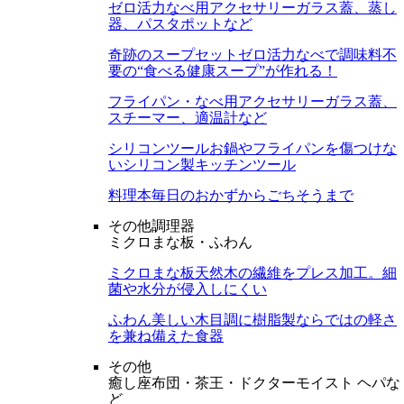
ゼロ活力なべ用アクセサリー
ガラス蓋、蒸し
器、パスタポットなど
奇跡のスープセット
ゼロ活力なべで調味料不
要の“食べる健康スープ”が作れる！
フライパン・なべ用アクセサリー
ガラス蓋、
スチーマー、適温計など
シリコンツール
お鍋やフライパンを傷つけな
いシリコン製キッチンツール
料理本
毎日のおかずからごちそうまで
その他調理器
ミクロまな板・ふわん
ミクロまな板
天然木の繊維をプレス加工。細
菌や水分が侵入しにくい
ふわん
美しい木目調に樹脂製ならではの軽さ
を兼ね備えた食器
その他
癒し座布団・茶王・ドクターモイスト ヘパな
ど