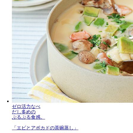
ゼロ活力なべ
だし多めの
ぷるぷる食感。
「エビとアボカドの茶碗蒸し」