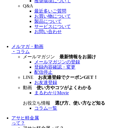
推奨環境について
Q&A
最近多いご質問
お買い物について
製品について
サービスについて
お問い合わせ
メルマガ・動画
・
コラム
メールマガジン
最新情報をお届け
メールマガジンの登録
登録内容確認・変更
配信停止
LINE
お友達登録でクーポンGET！
お友達登録
動画
使い方やコツがよくわかる
まるわかりMovie
お役立ち情報
選び方、使い方など知る
コラム一覧
アサヒ軽金属
って？