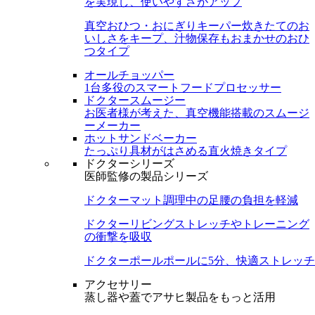
を実現し、使いやすさがアップ
真空おひつ・おにぎりキーパー
炊きたてのお
いしさをキープ、汁物保存もおまかせのおひ
つタイプ
オールチョッパー
1台多役のスマートフードプロセッサー
ドクタースムージー
お医者様が考えた、真空機能搭載のスムージ
ーメーカー
ホットサンドベーカー
たっぷり具材がはさめる直火焼きタイプ
ドクターシリーズ
医師監修の製品シリーズ
ドクターマット
調理中の足腰の負担を軽減
ドクターリビング
ストレッチやトレーニング
の衝撃を吸収
ドクターポール
ポールに5分、快適ストレッチ
アクセサリー
蒸し器や蓋でアサヒ製品をもっと活用