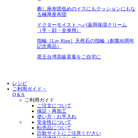
癒し座布団
低めのイスにもクッションにもな
る極厚座布団
ドクターモイスト へパ
薬用保湿クリーム
（手・顔・全身用）
指輪［Lay Ring］
天然石の指輪（創業80周年
記念商品）
茶王
台湾高級茶葉をご自宅に
レシピ
ご利用ガイド・
Q＆A
ご利用ガイド
ご注文について
保証・再加工
使い方・お手入れ
安全性について
転売品について
詐欺サイトにご注意ください