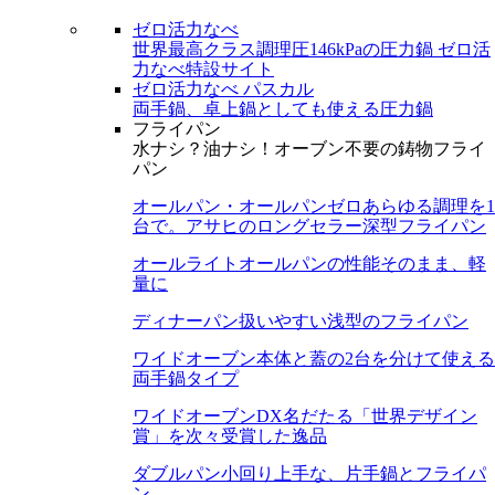
ゼロ活力なべ
世界最高クラス調理圧146kPaの圧力鍋
ゼロ活
力なべ特設サイト
ゼロ活力なべ パスカル
両手鍋、卓上鍋としても使える圧力鍋
フライパン
水ナシ？油ナシ！オーブン不要の鋳物フライ
パン
オールパン・オールパンゼロ
あらゆる調理を1
台で。アサヒのロングセラー深型フライパン
オールライト
オールパンの性能そのまま、軽
量に
ディナーパン
扱いやすい浅型のフライパン
ワイドオーブン
本体と蓋の2台を分けて使える
両手鍋タイプ
ワイドオーブンDX
名だたる「世界デザイン
賞」を次々受賞した逸品
ダブルパン
小回り上手な、片手鍋とフライパ
ン