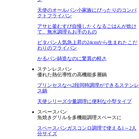
天使のオールパン
小家族にぴったりのコンパ
クトフライパン
アサヒ釜むすび
自慢したくなるごはんが炊け
て、無水調理もお手のもの
ピタパン
人気急上昇の24cmから生まれたこだ
わりのフライパン
かるパン
鋳造なのに驚異の軽さ
ステンレスパン
優れた熱伝導性の高機能多層鍋
プリンセスなべ
2段同時調理ができるステンレ
ス鍋
天使シリーズ
少量調理に便利な小型タイプ
スペースパン
魚焼きグリルを多機能調理スペースに
スペースパン
ガスコンロ調理で使える1～2人
分サイズ