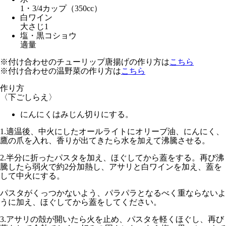
1・3/4カップ（350cc）
白ワイン
大さじ1
塩・黒コショウ
適量
※付け合わせのチューリップ唐揚げの作り方は
こちら
※付け合わせの温野菜の作り方は
こちら
作り方
〈下ごしらえ〉
にんにくはみじん切りにする。
1.
適温後、中火
にしたオールライトにオリーブ油、にんにく、
鷹の爪を入れ、香りが出てきたら水を加えて沸騰させる。
2.
半分に折ったパスタを加え、ほぐしてから蓋をする。再び沸
騰したら
弱火で約2分
加熱し、アサリと白ワインを加え、蓋を
して
中火
にする。
パスタがくっつかないよう、パラパラとなるべく重ならないよ
うに加え、ほぐしてから蓋をしてください。
3.
アサリの殻が開いたら火を止め、パスタを軽くほぐし、再び