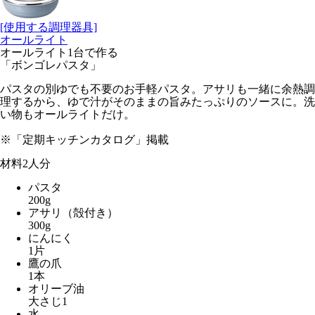
[使用する調理器具]
オールライト
オールライト1台で作る
「ボンゴレパスタ」
パスタの別ゆでも不要のお手軽パスタ。アサリも一緒に余熱調
理するから、ゆで汁がそのままの旨みたっぷりのソースに。洗
い物もオールライトだけ。
※「定期キッチンカタログ」掲載
材料
2人分
パスタ
200g
アサリ（殻付き）
300g
にんにく
1片
鷹の爪
1本
オリーブ油
大さじ1
水