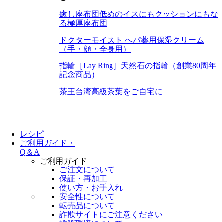
癒し座布団
低めのイスにもクッションにもな
る極厚座布団
ドクターモイスト へパ
薬用保湿クリーム
（手・顔・全身用）
指輪［Lay Ring］
天然石の指輪（創業80周年
記念商品）
茶王
台湾高級茶葉をご自宅に
レシピ
ご利用ガイド・
Q＆A
ご利用ガイド
ご注文について
保証・再加工
使い方・お手入れ
安全性について
転売品について
詐欺サイトにご注意ください