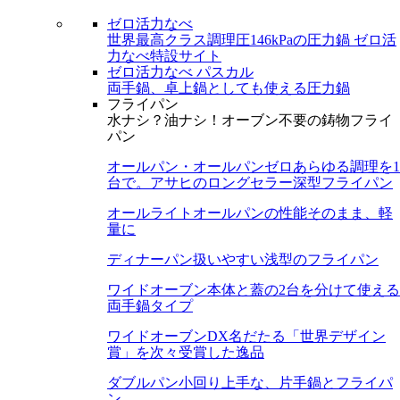
ゼロ活力なべ
世界最高クラス調理圧146kPaの圧力鍋
ゼロ活
力なべ特設サイト
ゼロ活力なべ パスカル
両手鍋、卓上鍋としても使える圧力鍋
フライパン
水ナシ？油ナシ！オーブン不要の鋳物フライ
パン
オールパン・オールパンゼロ
あらゆる調理を1
台で。アサヒのロングセラー深型フライパン
オールライト
オールパンの性能そのまま、軽
量に
ディナーパン
扱いやすい浅型のフライパン
ワイドオーブン
本体と蓋の2台を分けて使える
両手鍋タイプ
ワイドオーブンDX
名だたる「世界デザイン
賞」を次々受賞した逸品
ダブルパン
小回り上手な、片手鍋とフライパ
ン