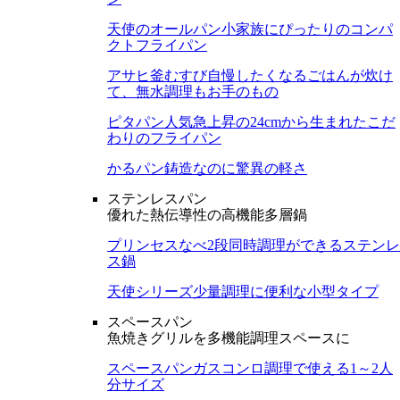
天使のオールパン
小家族にぴったりのコンパ
クトフライパン
アサヒ釜むすび
自慢したくなるごはんが炊け
て、無水調理もお手のもの
ピタパン
人気急上昇の24cmから生まれたこだ
わりのフライパン
かるパン
鋳造なのに驚異の軽さ
ステンレスパン
優れた熱伝導性の高機能多層鍋
プリンセスなべ
2段同時調理ができるステンレ
ス鍋
天使シリーズ
少量調理に便利な小型タイプ
スペースパン
魚焼きグリルを多機能調理スペースに
スペースパン
ガスコンロ調理で使える1～2人
分サイズ