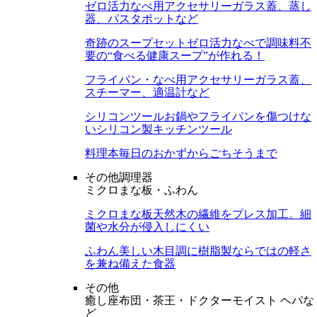
ゼロ活力なべ用アクセサリー
ガラス蓋、蒸し
器、パスタポットなど
奇跡のスープセット
ゼロ活力なべで調味料不
要の“食べる健康スープ”が作れる！
フライパン・なべ用アクセサリー
ガラス蓋、
スチーマー、適温計など
シリコンツール
お鍋やフライパンを傷つけな
いシリコン製キッチンツール
料理本
毎日のおかずからごちそうまで
その他調理器
ミクロまな板・ふわん
ミクロまな板
天然木の繊維をプレス加工。細
菌や水分が侵入しにくい
ふわん
美しい木目調に樹脂製ならではの軽さ
を兼ね備えた食器
その他
癒し座布団・茶王・ドクターモイスト ヘパな
ど