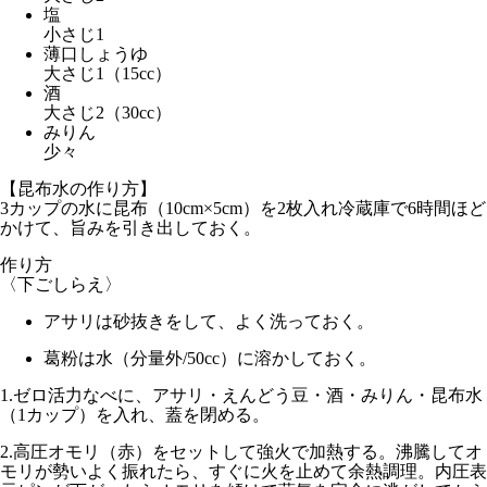
塩
小さじ1
薄口しょうゆ
大さじ1（15cc）
酒
大さじ2（30cc）
みりん
少々
【昆布水の作り方】
3カップの水に昆布（10cm×5cm）を2枚入れ冷蔵庫で6時間ほど
かけて、旨みを引き出しておく。
作り方
〈下ごしらえ〉
アサリは砂抜きをして、よく洗っておく。
葛粉は水（分量外/50cc）に溶かしておく。
1.
ゼロ活力なべに、アサリ・えんどう豆・酒・みりん・昆布水
（1カップ）を入れ、蓋を閉める。
2.
高圧オモリ（赤）
をセットして
強火
で加熱する。沸騰してオ
モリが勢いよく振れたら、すぐに火を止めて余熱調理。内圧表