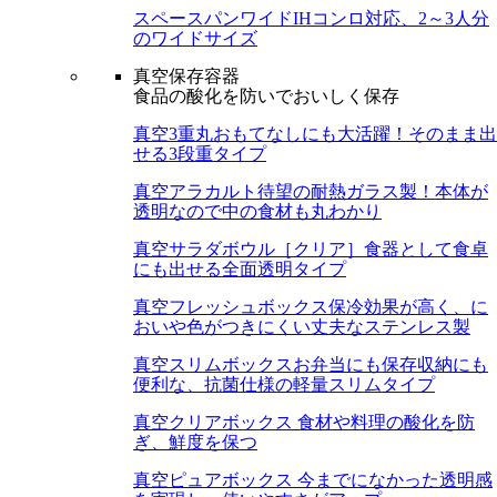
スペースパンワイド
IHコンロ対応、2～3人分
のワイドサイズ
真空保存容器
食品の酸化を防いでおいしく保存
真空3重丸
おもてなしにも大活躍！そのまま出
せる3段重タイプ
真空アラカルト
待望の耐熱ガラス製！本体が
透明なので中の食材も丸わかり
真空サラダボウル［クリア］
食器として食卓
にも出せる全面透明タイプ
真空フレッシュボックス
保冷効果が高く、に
おいや色がつきにくい丈夫なステンレス製
真空スリムボックス
お弁当にも保存収納にも
便利な、抗菌仕様の軽量スリムタイプ
真空クリアボックス
食材や料理の酸化を防
ぎ、鮮度を保つ
真空ピュアボックス
今までになかった透明感