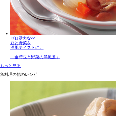
ゼロ活力なべ
豆と野菜を
洋風テイストに。
「金時豆と野菜の洋風煮」
もっと見る
魚料理の他のレシピ