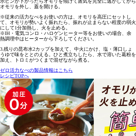
示ピンが下がったらオモリを傾けて蒸気を完全に逃がしてから
オモリを外し、蓋を開ける。
※従来の活力なべをお使いの方は、オモリを
高圧
にセットし
て、オモリが勢いよく振れたら、振れが止まらない程度の
弱火
にして1分
加熱し、火を止める。
※IH・電気コンロ・ハロゲンヒーター等をお使いの場合、余
熱調理中はヒーターから下ろしてください。
3.
残りの昆布水2カップを加えて、
中火
にかけ、塩・薄口しょ
うゆで味をととのえる。ひと煮立ちしたら、水で溶いた葛粉を
加え、トロミがつくまで混ぜながら煮る。
ゼロ活力なべの製品情報はこちら
レシピTOPへ