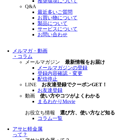
推奨環境について
Q&A
最近多いご質問
お買い物について
製品について
サービスについて
お問い合わせ
メルマガ・動画
・
コラム
メールマガジン
最新情報をお届け
メールマガジンの登録
登録内容確認・変更
配信停止
LINE
お友達登録でクーポンGET！
お友達登録
動画
使い方やコツがよくわかる
まるわかりMovie
お役立ち情報
選び方、使い方など知る
コラム一覧
アサヒ軽金属
って？