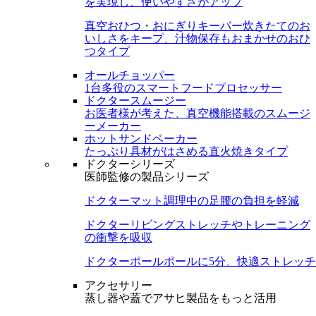
を実現し、使いやすさがアップ
真空おひつ・おにぎりキーパー
炊きたてのお
いしさをキープ、汁物保存もおまかせのおひ
つタイプ
オールチョッパー
1台多役のスマートフードプロセッサー
ドクタースムージー
お医者様が考えた、真空機能搭載のスムージ
ーメーカー
ホットサンドベーカー
たっぷり具材がはさめる直火焼きタイプ
ドクターシリーズ
医師監修の製品シリーズ
ドクターマット
調理中の足腰の負担を軽減
ドクターリビング
ストレッチやトレーニング
の衝撃を吸収
ドクターポール
ポールに5分、快適ストレッチ
アクセサリー
蒸し器や蓋でアサヒ製品をもっと活用