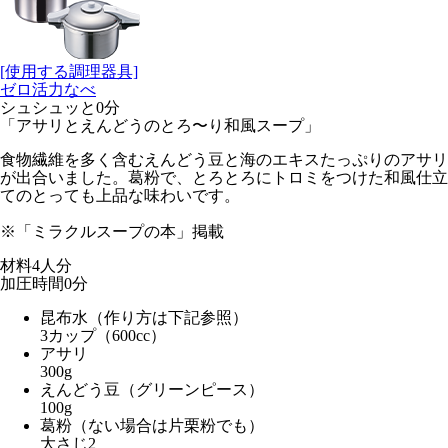
[使用する調理器具]
ゼロ活力なべ
シュシュッと0分
「アサリとえんどうのとろ〜り和風スープ」
食物繊維を多く含むえんどう豆と海のエキスたっぷりのアサリ
が出合いました。葛粉で、とろとろにトロミをつけた和風仕立
てのとっても上品な味わいです。
※「ミラクルスープの本」掲載
材料
4人分
加圧時間
0
分
昆布水（作り方は下記参照）
3カップ（600cc）
アサリ
300g
えんどう豆（グリーンピース）
100g
葛粉（ない場合は片栗粉でも）
大さじ2