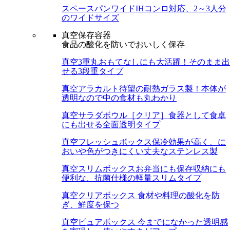
スペースパンワイド
IHコンロ対応、2～3人分
のワイドサイズ
真空保存容器
食品の酸化を防いでおいしく保存
真空3重丸
おもてなしにも大活躍！そのまま出
せる3段重タイプ
真空アラカルト
待望の耐熱ガラス製！本体が
透明なので中の食材も丸わかり
真空サラダボウル［クリア］
食器として食卓
にも出せる全面透明タイプ
真空フレッシュボックス
保冷効果が高く、に
おいや色がつきにくい丈夫なステンレス製
真空スリムボックス
お弁当にも保存収納にも
便利な、抗菌仕様の軽量スリムタイプ
真空クリアボックス
食材や料理の酸化を防
ぎ、鮮度を保つ
真空ピュアボックス
今までになかった透明感