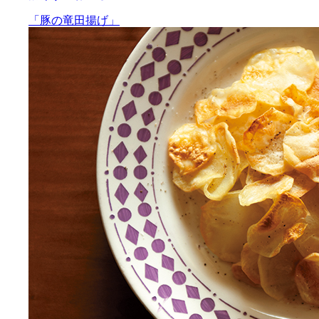
「豚の竜田揚げ」