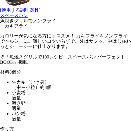
[使用する調理器具]
スペースパン
魚焼きグリルでノンフライ
「カキフライ」
カロリーが気になる方にオススメ！ カキフライをノンフライ
でヘルシーに。難しいコツいらずで、外はサクッ、中はじゅわ
っとジューシーに仕上がります。
※「魚焼きグリルで100レシピ スペースパン パーフェクト
BOOK」掲載
材料
8個分
生カキ（むき身）
（中～小粒）約8個
小麦粉
適量
溶き卵
適量
パン粉
適量
作り方