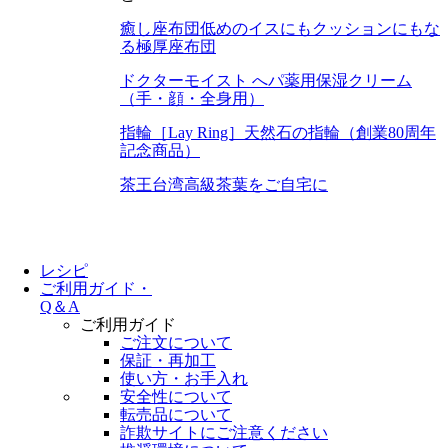
癒し座布団
低めのイスにもクッションにもな
る極厚座布団
ドクターモイスト へパ
薬用保湿クリーム
（手・顔・全身用）
指輪［Lay Ring］
天然石の指輪（創業80周年
記念商品）
茶王
台湾高級茶葉をご自宅に
レシピ
ご利用ガイド・
Q＆A
ご利用ガイド
ご注文について
保証・再加工
使い方・お手入れ
安全性について
転売品について
詐欺サイトにご注意ください