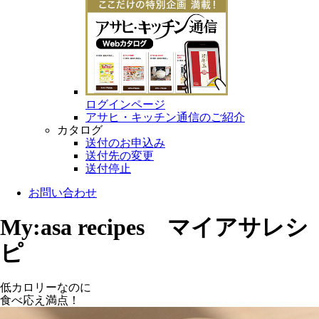
ログインページ
アサヒ・キッチン通信のご紹介
カタログ
送付のお申込み
送付先の変更
送付停止
お問い合わせ
My:asa recipes マイアサレシ
ピ
低カロリーなのに
食べ応え満点！