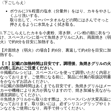
〈下ごしらえ〉
ボウルに3％程度の塩水（分量外）をはり、カキをやさし
くふり洗いする。
取り出して、ペーパータオルなどの間にはさんでそっと
押さえるように水気をよく拭き取る。
1.
下ごしらえしたカキを小麦粉、溶き卵、パン粉の順に衣をつ
け、スペースパンに並べて魚焼きグリルに入れ、
両面焼き（弱
火）で約8分
を目安に加熱する。
【
片面焼き（弱火）
の場合】
約6分
、裏返して
約4分
を目安に加
熱する。
【！】記載の加熱時間は目安です。調理後、魚焼きグリルの火
の消し忘れにご注意ください。
※掲載のレシピは、スペースパンを使って調理いただく内容と
なっております。ご使用になる前に、製品に付属の取扱説明書
をかならずお読みください。
※記載の加熱時間はあくまでも目安です。魚焼きグリルはメー
カーや機種により火力が異なりますので、焼き加減を見ながら
適宜調節してください。
※魚焼きグリルから取り出す際は、スペースパンが大変高温に
なっております。取り扱いには、必ずシリコングリップやミト
ンなどをご使用になり、両手で持ってください。