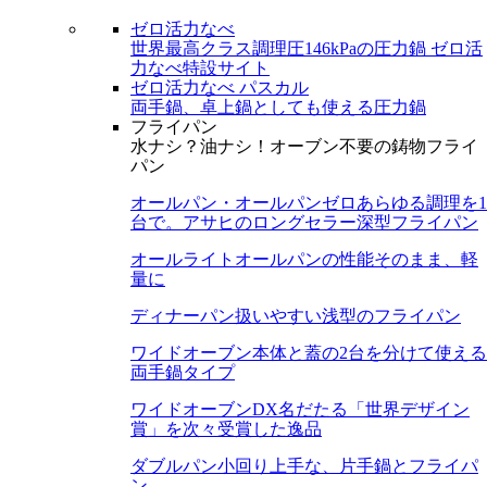
ゼロ活力なべ
世界最高クラス調理圧146kPaの圧力鍋
ゼロ活
力なべ特設サイト
ゼロ活力なべ パスカル
両手鍋、卓上鍋としても使える圧力鍋
フライパン
水ナシ？油ナシ！オーブン不要の鋳物フライ
パン
オールパン・オールパンゼロ
あらゆる調理を1
台で。アサヒのロングセラー深型フライパン
オールライト
オールパンの性能そのまま、軽
量に
ディナーパン
扱いやすい浅型のフライパン
ワイドオーブン
本体と蓋の2台を分けて使える
両手鍋タイプ
ワイドオーブンDX
名だたる「世界デザイン
賞」を次々受賞した逸品
ダブルパン
小回り上手な、片手鍋とフライパ
ン