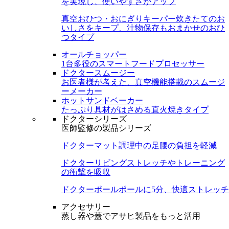
を実現し、使いやすさがアップ
真空おひつ・おにぎりキーパー
炊きたてのお
いしさをキープ、汁物保存もおまかせのおひ
つタイプ
オールチョッパー
1台多役のスマートフードプロセッサー
ドクタースムージー
お医者様が考えた、真空機能搭載のスムージ
ーメーカー
ホットサンドベーカー
たっぷり具材がはさめる直火焼きタイプ
ドクターシリーズ
医師監修の製品シリーズ
ドクターマット
調理中の足腰の負担を軽減
ドクターリビング
ストレッチやトレーニング
の衝撃を吸収
ドクターポール
ポールに5分、快適ストレッチ
アクセサリー
蒸し器や蓋でアサヒ製品をもっと活用