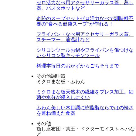
ゼロ活力なべ用アクセサリー
ガラス蓋、蒸し
器、パスタポットなど
奇跡のスープセット
ゼロ活力なべで調味料不
要の“食べる健康スープ”が作れる！
フライパン・なべ用アクセサリー
ガラス蓋、
スチーマー、適温計など
シリコンツール
お鍋やフライパンを傷つけな
いシリコン製キッチンツール
料理本
毎日のおかずからごちそうまで
その他調理器
ミクロまな板・ふわん
ミクロまな板
天然木の繊維をプレス加工。細
菌や水分が侵入しにくい
ふわん
美しい木目調に樹脂製ならではの軽さ
を兼ね備えた食器
その他
癒し座布団・茶王・ドクターモイスト ヘパな
ど