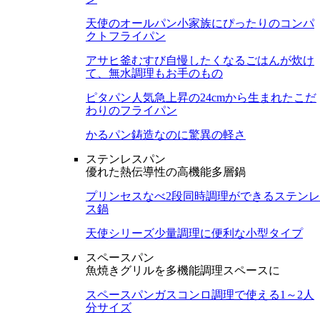
天使のオールパン
小家族にぴったりのコンパ
クトフライパン
アサヒ釜むすび
自慢したくなるごはんが炊け
て、無水調理もお手のもの
ピタパン
人気急上昇の24cmから生まれたこだ
わりのフライパン
かるパン
鋳造なのに驚異の軽さ
ステンレスパン
優れた熱伝導性の高機能多層鍋
プリンセスなべ
2段同時調理ができるステンレ
ス鍋
天使シリーズ
少量調理に便利な小型タイプ
スペースパン
魚焼きグリルを多機能調理スペースに
スペースパン
ガスコンロ調理で使える1～2人
分サイズ