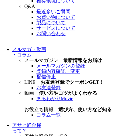
推奨環境について
Q&A
最近多いご質問
お買い物について
製品について
サービスについて
お問い合わせ
メルマガ・動画
・
コラム
メールマガジン
最新情報をお届け
メールマガジンの登録
登録内容確認・変更
配信停止
LINE
お友達登録でクーポンGET！
お友達登録
動画
使い方やコツがよくわかる
まるわかりMovie
お役立ち情報
選び方、使い方など知る
コラム一覧
アサヒ軽金属
って？