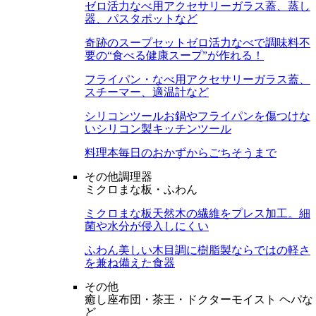
ゼロ活力なべ用アクセサリー
ガラス蓋、蒸し
器、パスタポットなど
奇跡のスープセット
ゼロ活力なべで調味料不
要の“食べる健康スープ”が作れる！
フライパン・なべ用アクセサリー
ガラス蓋、
スチーマー、適温計など
シリコンツール
お鍋やフライパンを傷つけな
いシリコン製キッチンツール
料理本
毎日のおかずからごちそうまで
その他調理器
ミクロまな板・ふわん
ミクロまな板
天然木の繊維をプレス加工。細
菌や水分が侵入しにくい
ふわん
美しい木目調に樹脂製ならではの軽さ
を兼ね備えた食器
その他
癒し座布団・茶王・ドクターモイスト ヘパな
ど