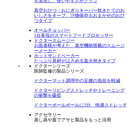
を実現し、使いやすさがアップ
真空おひつ・おにぎりキーパー
炊きたてのお
いしさをキープ、汁物保存もおまかせのおひ
つタイプ
オールチョッパー
1台多役のスマートフードプロセッサー
ドクタースムージー
お医者様が考えた、真空機能搭載のスムージ
ーメーカー
ホットサンドベーカー
たっぷり具材がはさめる直火焼きタイプ
ドクターシリーズ
医師監修の製品シリーズ
ドクターマット
調理中の足腰の負担を軽減
ドクターリビング
ストレッチやトレーニング
の衝撃を吸収
ドクターポール
ポールに5分、快適ストレッチ
アクセサリー
蒸し器や蓋でアサヒ製品をもっと活用