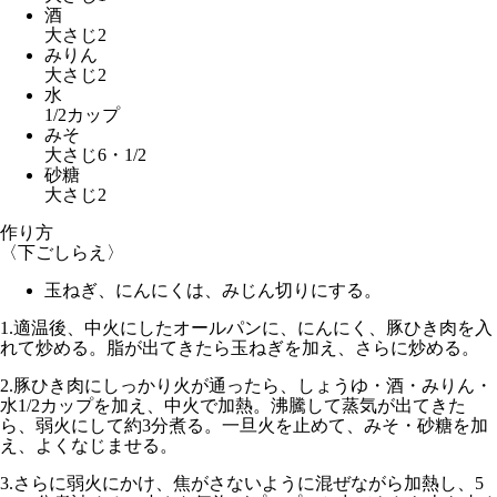
酒
大さじ2
みりん
大さじ2
水
1/2カップ
みそ
大さじ6・1/2
砂糖
大さじ2
作り方
〈下ごしらえ〉
玉ねぎ、にんにくは、みじん切りにする。
1.
適温後、中火
にしたオールパンに、にんにく、豚ひき肉を入
れて炒める。脂が出てきたら玉ねぎを加え、さらに炒める。
2.
豚ひき肉にしっかり火が通ったら、しょうゆ・酒・みりん・
水1/2カップを加え、
中火
で加熱。沸騰して蒸気が出てきた
ら、
弱火にして約3分
煮る。一旦火を止めて、みそ・砂糖を加
え、よくなじませる。
3.
さらに
弱火
にかけ、焦がさないように混ぜながら加熱し、
5