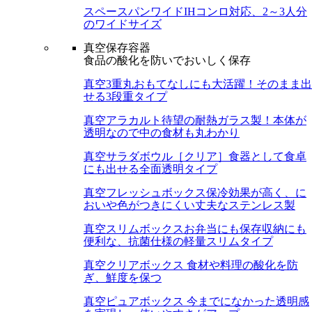
スペースパンワイド
IHコンロ対応、2～3人分
のワイドサイズ
真空保存容器
食品の酸化を防いでおいしく保存
真空3重丸
おもてなしにも大活躍！そのまま出
せる3段重タイプ
真空アラカルト
待望の耐熱ガラス製！本体が
透明なので中の食材も丸わかり
真空サラダボウル［クリア］
食器として食卓
にも出せる全面透明タイプ
真空フレッシュボックス
保冷効果が高く、に
おいや色がつきにくい丈夫なステンレス製
真空スリムボックス
お弁当にも保存収納にも
便利な、抗菌仕様の軽量スリムタイプ
真空クリアボックス
食材や料理の酸化を防
ぎ、鮮度を保つ
真空ピュアボックス
今までになかった透明感