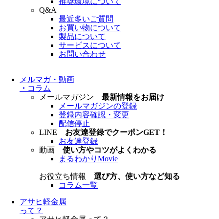
推奨環境について
Q&A
最近多いご質問
お買い物について
製品について
サービスについて
お問い合わせ
メルマガ・動画
・
コラム
メールマガジン
最新情報をお届け
メールマガジンの登録
登録内容確認・変更
配信停止
LINE
お友達登録でクーポンGET！
お友達登録
動画
使い方やコツがよくわかる
まるわかりMovie
お役立ち情報
選び方、使い方など知る
コラム一覧
アサヒ軽金属
って？