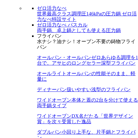
ゼロ活力なべ
世界最高クラス調理圧146kPaの圧力鍋
ゼロ活
力なべ特設サイト
ゼロ活力なべ パスカル
両手鍋、卓上鍋としても使える圧力鍋
フライパン
水ナシ？油ナシ！オーブン不要の鋳物フライ
パン
オールパン・オールパンゼロ
あらゆる調理を1
台で。アサヒのロングセラー深型フライパン
オールライト
オールパンの性能そのまま、軽
量に
ディナーパン
扱いやすい浅型のフライパン
ワイドオーブン
本体と蓋の2台を分けて使える
両手鍋タイプ
ワイドオーブンDX
名だたる「世界デザイン
賞」を次々受賞した逸品
ダブルパン
小回り上手な、片手鍋とフライパ
ン