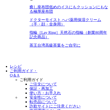
癒し座布団
低めのイスにもクッションにもな
る極厚座布団
ドクターモイスト へパ
薬用保湿クリーム
（手・顔・全身用）
指輪［Lay Ring］
天然石の指輪（創業80周年
記念商品）
茶王
台湾高級茶葉をご自宅に
レシピ
ご利用ガイド・
Q＆A
ご利用ガイド
ご注文について
保証・再加工
使い方・お手入れ
安全性について
転売品について
詐欺サイトにご注意ください