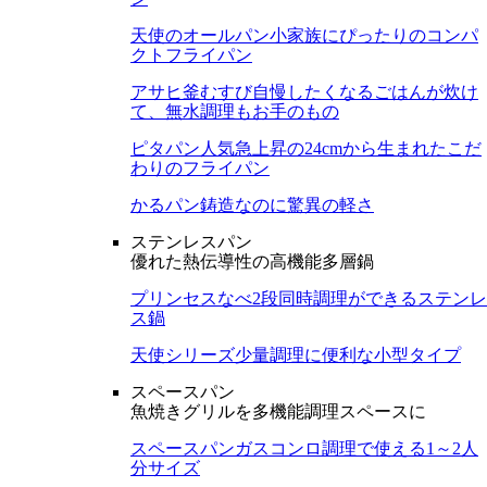
天使のオールパン
小家族にぴったりのコンパ
クトフライパン
アサヒ釜むすび
自慢したくなるごはんが炊け
て、無水調理もお手のもの
ピタパン
人気急上昇の24cmから生まれたこだ
わりのフライパン
かるパン
鋳造なのに驚異の軽さ
ステンレスパン
優れた熱伝導性の高機能多層鍋
プリンセスなべ
2段同時調理ができるステンレ
ス鍋
天使シリーズ
少量調理に便利な小型タイプ
スペースパン
魚焼きグリルを多機能調理スペースに
スペースパン
ガスコンロ調理で使える1～2人
分サイズ