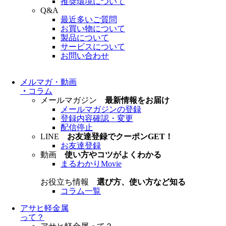
推奨環境について
Q&A
最近多いご質問
お買い物について
製品について
サービスについて
お問い合わせ
メルマガ・動画
・
コラム
メールマガジン
最新情報をお届け
メールマガジンの登録
登録内容確認・変更
配信停止
LINE
お友達登録でクーポンGET！
お友達登録
動画
使い方やコツがよくわかる
まるわかりMovie
お役立ち情報
選び方、使い方など知る
コラム一覧
アサヒ軽金属
って？