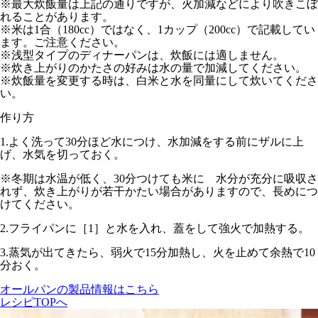
※最大炊飯量は上記の通りですが、火加減などにより吹きこぼ
れることがあります。
※米は1合（180cc）ではなく、1カップ（200cc）で記載してい
ます。ご注意ください。
※浅型タイプのディナーパンは、炊飯には適しません。
※炊き上がりのかたさの好みは水の量で加減してください。
※炊飯量を変更する時は、白米と水を同量にして炊いてくださ
い。
作り方
1.
よく洗って30分ほど水につけ、水加減をする前にザルに上
げ、水気を切っておく。
※冬期は水温が低く、30分つけても米に 水分が充分に吸収さ
れず、炊き上がりが若干かたい場合がありますので、長めにつ
けてください。
2.
フライパンに［1］と水を入れ、蓋をして
強火
で加熱する。
3.
蒸気が出てきたら、
弱火で15分
加熱し、火を止めて
余熱で10
分
おく。
オールパンの製品情報はこちら
レシピTOPへ