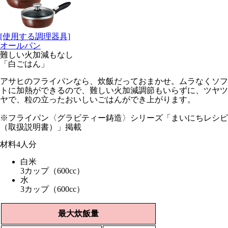
[使用する調理器具]
オールパン
難しい火加減もなし
「白ごはん」
アサヒのフライパンなら、炊飯だっておまかせ。ムラなくソフ
トに加熱ができるので、難しい火加減調節もいらずに、ツヤツ
ヤで、粒の立ったおいしいごはんができ上がります。
※フライパン〈グラビティー鋳造〉シリーズ「まいにちレシピ
（取扱説明書）」掲載
材料
4人分
白米
3カップ（600cc）
水
3カップ（600cc）
最大炊飯量