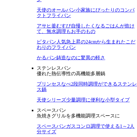
天使のオールパン
小家族にぴったりのコンパ
クトフライパン
アサヒ釜むすび
自慢したくなるごはんが炊け
て、無水調理もお手のもの
ピタパン
人気急上昇の24cmから生まれたこだ
わりのフライパン
かるパン
鋳造なのに驚異の軽さ
ステンレスパン
優れた熱伝導性の高機能多層鍋
プリンセスなべ
2段同時調理ができるステンレ
ス鍋
天使シリーズ
少量調理に便利な小型タイプ
スペースパン
魚焼きグリルを多機能調理スペースに
スペースパン
ガスコンロ調理で使える1～2人
分サイズ