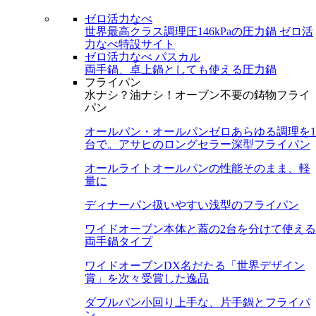
ゼロ活力なべ
世界最高クラス調理圧146kPaの圧力鍋
ゼロ活
力なべ特設サイト
ゼロ活力なべ パスカル
両手鍋、卓上鍋としても使える圧力鍋
フライパン
水ナシ？油ナシ！オーブン不要の鋳物フライ
パン
オールパン・オールパンゼロ
あらゆる調理を1
台で。アサヒのロングセラー深型フライパン
オールライト
オールパンの性能そのまま、軽
量に
ディナーパン
扱いやすい浅型のフライパン
ワイドオーブン
本体と蓋の2台を分けて使える
両手鍋タイプ
ワイドオーブンDX
名だたる「世界デザイン
賞」を次々受賞した逸品
ダブルパン
小回り上手な、片手鍋とフライパ
ン