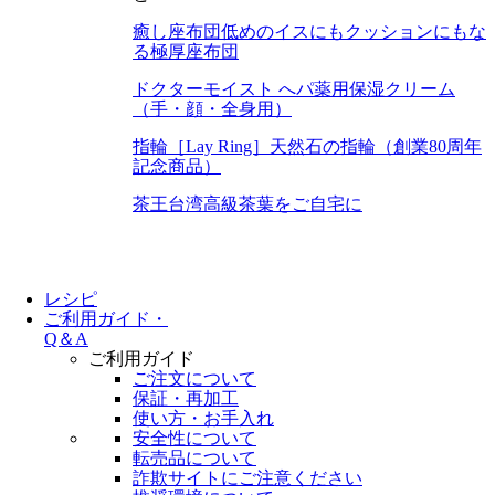
癒し座布団
低めのイスにもクッションにもな
る極厚座布団
ドクターモイスト へパ
薬用保湿クリーム
（手・顔・全身用）
指輪［Lay Ring］
天然石の指輪（創業80周年
記念商品）
茶王
台湾高級茶葉をご自宅に
レシピ
ご利用ガイド・
Q＆A
ご利用ガイド
ご注文について
保証・再加工
使い方・お手入れ
安全性について
転売品について
詐欺サイトにご注意ください