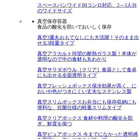
スペースパンワイド
IHコンロ対応、2～3人分
のワイドサイズ
真空保存容器
食品の酸化を防いでおいしく保存
真空3重丸
おもてなしにも大活躍！そのまま出
せる3段重タイプ
真空アラカルト
待望の耐熱ガラス製！本体が
透明なので中の食材も丸わかり
真空サラダボウル［クリア］
食器として食卓
にも出せる全面透明タイプ
真空フレッシュボックス
保冷効果が高く、に
おいや色がつきにくい丈夫なステンレス製
真空スリムボックス
お弁当にも保存収納にも
便利な、抗菌仕様の軽量スリムタイプ
真空クリアボックス
食材や料理の酸化を防
ぎ、鮮度を保つ
真空ピュアボックス
今までになかった透明感