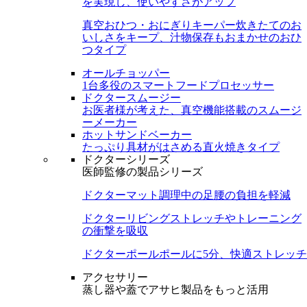
を実現し、使いやすさがアップ
真空おひつ・おにぎりキーパー
炊きたてのお
いしさをキープ、汁物保存もおまかせのおひ
つタイプ
オールチョッパー
1台多役のスマートフードプロセッサー
ドクタースムージー
お医者様が考えた、真空機能搭載のスムージ
ーメーカー
ホットサンドベーカー
たっぷり具材がはさめる直火焼きタイプ
ドクターシリーズ
医師監修の製品シリーズ
ドクターマット
調理中の足腰の負担を軽減
ドクターリビング
ストレッチやトレーニング
の衝撃を吸収
ドクターポール
ポールに5分、快適ストレッチ
アクセサリー
蒸し器や蓋でアサヒ製品をもっと活用