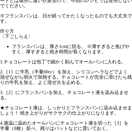
ートとは成分に違いがあるので、今回のレシピでは使用しない
でください。
※フランスパンは、日が経ってかたくなったものでも大丈夫で
す。
作り方
〈下ごしらえ〉
フランスパンは、厚さ1cmに切る。 ※薄すぎると焦げや
すく、厚すぎると焼き時間が長くなります。
1.
チョコレートは包丁で細かく刻んでオールパンに入れる。
2.
［1］に牛乳（半量60cc）を加え、シリコンヘラなどでよく
混ぜながら
弱火
で加熱する。チョコレートが完全に溶けたら残
りの牛乳を加え、よく混ぜ火を止める。
3.
［2］にフランスパンを加え、チョコレート液を染み込ませ
る。
★チョコレート液は、しっかりとフランスパンに染み込ませま
しょう！ 焼き上がりがサクサクの仕上がりになります。
4.
適温に温めたオールパンにチョコレート液を切った［3］を
半量（8枚）並べ、残りはバットなどに置いておく。