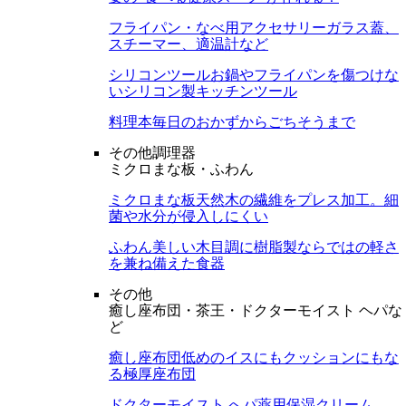
フライパン・なべ用アクセサリー
ガラス蓋、
スチーマー、適温計など
シリコンツール
お鍋やフライパンを傷つけな
いシリコン製キッチンツール
料理本
毎日のおかずからごちそうまで
その他調理器
ミクロまな板・ふわん
ミクロまな板
天然木の繊維をプレス加工。細
菌や水分が侵入しにくい
ふわん
美しい木目調に樹脂製ならではの軽さ
を兼ね備えた食器
その他
癒し座布団・茶王・ドクターモイスト ヘパな
ど
癒し座布団
低めのイスにもクッションにもな
る極厚座布団
ドクターモイスト へパ
薬用保湿クリーム