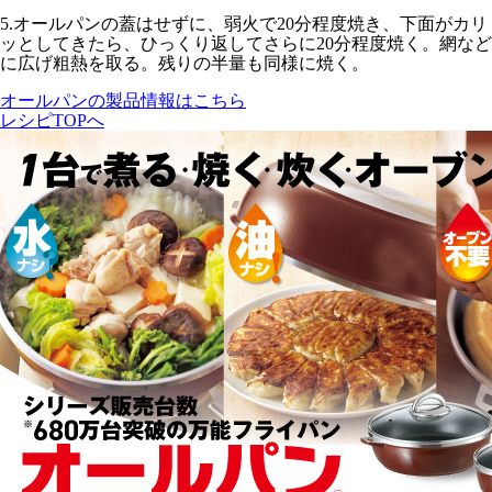
5.
オールパンの蓋はせずに、
弱火で20分
程度焼き、下面がカリ
ッとしてきたら、ひっくり返してさらに
20分程度
焼く。網など
に広げ粗熱を取る。残りの半量も同様に焼く。
オールパンの製品情報はこちら
レシピTOPへ