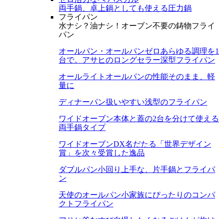
両手鍋、卓上鍋としても使える圧力鍋
フライパン
水ナシ？油ナシ！オーブン不要の鋳物フライ
パン
オールパン・オールパンゼロ
あらゆる調理を1
台で。アサヒのロングセラー深型フライパン
オールライト
オールパンの性能そのまま、軽
量に
ディナーパン
扱いやすい浅型のフライパン
ワイドオーブン
本体と蓋の2台を分けて使える
両手鍋タイプ
ワイドオーブンDX
名だたる「世界デザイン
賞」を次々受賞した逸品
ダブルパン
小回り上手な、片手鍋とフライパ
ン
天使のオールパン
小家族にぴったりのコンパ
クトフライパン