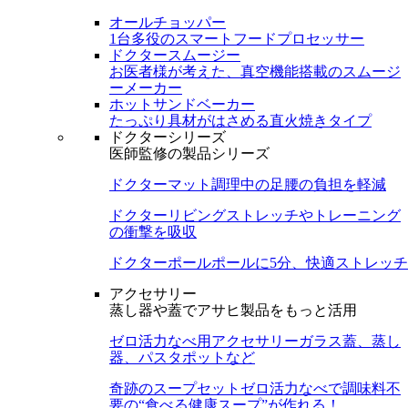
オールチョッパー
1台多役のスマートフードプロセッサー
ドクタースムージー
お医者様が考えた、真空機能搭載のスムージ
ーメーカー
ホットサンドベーカー
たっぷり具材がはさめる直火焼きタイプ
ドクターシリーズ
医師監修の製品シリーズ
ドクターマット
調理中の足腰の負担を軽減
ドクターリビング
ストレッチやトレーニング
の衝撃を吸収
ドクターポール
ポールに5分、快適ストレッチ
アクセサリー
蒸し器や蓋でアサヒ製品をもっと活用
ゼロ活力なべ用アクセサリー
ガラス蓋、蒸し
器、パスタポットなど
奇跡のスープセット
ゼロ活力なべで調味料不
要の“食べる健康スープ”が作れる！