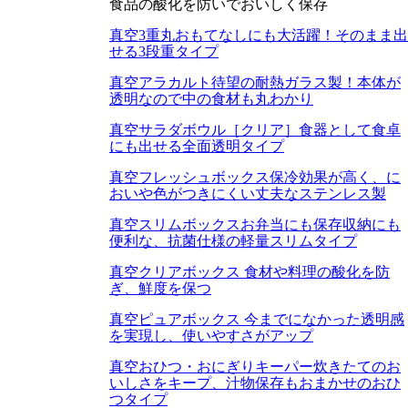
食品の酸化を防いでおいしく保存
真空3重丸
おもてなしにも大活躍！そのまま出
せる3段重タイプ
真空アラカルト
待望の耐熱ガラス製！本体が
透明なので中の食材も丸わかり
真空サラダボウル［クリア］
食器として食卓
にも出せる全面透明タイプ
真空フレッシュボックス
保冷効果が高く、に
おいや色がつきにくい丈夫なステンレス製
真空スリムボックス
お弁当にも保存収納にも
便利な、抗菌仕様の軽量スリムタイプ
真空クリアボックス
食材や料理の酸化を防
ぎ、鮮度を保つ
真空ピュアボックス
今までになかった透明感
を実現し、使いやすさがアップ
真空おひつ・おにぎりキーパー
炊きたてのお
いしさをキープ、汁物保存もおまかせのおひ
つタイプ