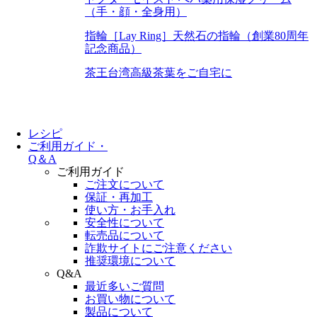
（手・顔・全身用）
指輪［Lay Ring］
天然石の指輪（創業80周年
記念商品）
茶王
台湾高級茶葉をご自宅に
レシピ
ご利用ガイド・
Q＆A
ご利用ガイド
ご注文について
保証・再加工
使い方・お手入れ
安全性について
転売品について
詐欺サイトにご注意ください
推奨環境について
Q&A
最近多いご質問
お買い物について
製品について