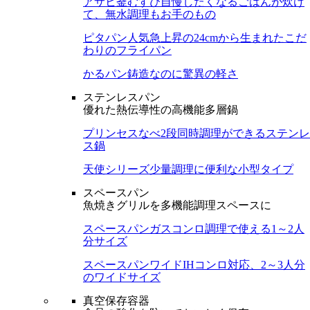
アサヒ釜むすび
自慢したくなるごはんが炊け
て、無水調理もお手のもの
ピタパン
人気急上昇の24cmから生まれたこだ
わりのフライパン
かるパン
鋳造なのに驚異の軽さ
ステンレスパン
優れた熱伝導性の高機能多層鍋
プリンセスなべ
2段同時調理ができるステンレ
ス鍋
天使シリーズ
少量調理に便利な小型タイプ
スペースパン
魚焼きグリルを多機能調理スペースに
スペースパン
ガスコンロ調理で使える1～2人
分サイズ
スペースパンワイド
IHコンロ対応、2～3人分
のワイドサイズ
真空保存容器