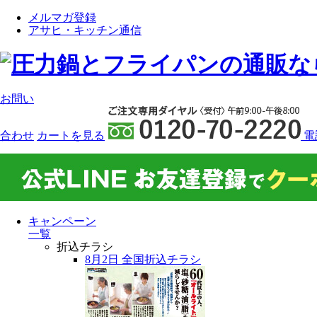
メルマガ登録
アサヒ・キッチン通信
お問い
合わせ
カート
を見る
電
キャンペーン
一覧
折込チラシ
8月2日 全国折込チラシ