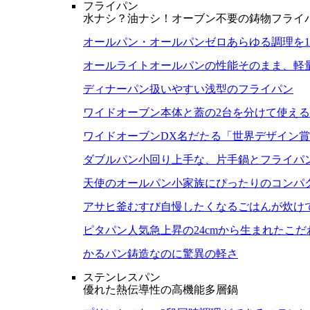
フライパン
水ナシ？油ナシ！オーブン不要の鋳物フライ
オールパン・オールパンゼロ
あらゆる調理を
オールライト
オールパンの性能そのまま、軽
ディナーパン
扱いやすい浅型のフライパン
ワイドオーブン
本体と蓋の2台を分けて使え
ワイドオーブンDX
名だたる「世界デザイン賞
ダブルパン
小回り上手な、片手鍋とフライパ
天使のオールパン
小家族にぴったりのコンパ
アサヒ釜むすび
自慢したくなるごはんが炊け
ピタパン
人気急上昇の24cmから生まれたこ
かるパン
鋳造なのに驚異の軽さ
ステンレスパン
優れた熱伝導性の高機能多層鍋