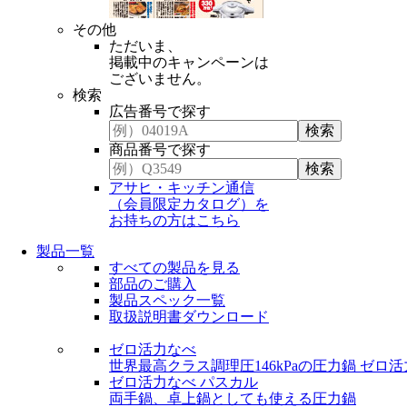
その他
ただいま、
掲載中のキャンペーンは
ございません。
検索
広告番号で探す
商品番号で探す
アサヒ・キッチン通信
（会員限定カタログ）を
お持ちの方はこちら
製品一覧
すべての製品を見る
部品のご購入
製品スペック一覧
取扱説明書ダウンロード
ゼロ活力なべ
世界最高クラス調理圧146kPaの圧力鍋
ゼロ活
ゼロ活力なべ パスカル
両手鍋、卓上鍋としても使える圧力鍋