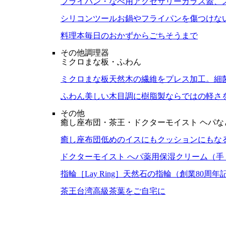
フライパン・なべ用アクセサリー
ガラス蓋、
シリコンツール
お鍋やフライパンを傷つけな
料理本
毎日のおかずからごちそうまで
その他調理器
ミクロまな板・ふわん
ミクロまな板
天然木の繊維をプレス加工。細
ふわん
美しい木目調に樹脂製ならではの軽さ
その他
癒し座布団・茶王・ドクターモイスト ヘパな
癒し座布団
低めのイスにもクッションにもな
ドクターモイスト へパ
薬用保湿クリーム（手
指輪［Lay Ring］
天然石の指輪（創業80周年
茶王
台湾高級茶葉をご自宅に