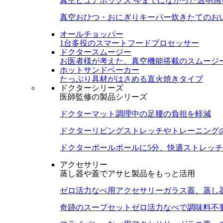
真空ピュアボックス
今までになかった透明感
真空おひつ・おにぎりキーパー
炊きたてのお
オールチョッパー
1台多役のスマートフードプロセッサー
ドクタースムージー
お医者様が考えた、真空機能搭載のスムージ
ホットサンドベーカー
たっぷり具材がはさめる直火焼きタイプ
ドクターシリーズ
医師監修の製品シリーズ
ドクターマット
調理中の足腰の負担を軽減
ドクターリビング
ストレッチやトレーニング
ドクターポール
ポールに5分、快適ストレッチ
アクセサリー
蒸し器や蓋でアサヒ製品をもっと活用
ゼロ活力なべ用アクセサリー
ガラス蓋、蒸し
奇跡のスープセット
ゼロ活力なべで調味料不