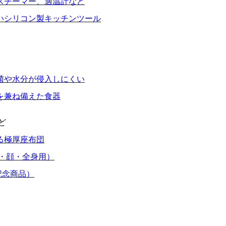
スチーマー、適温計など
いシリコン製キッチンツール
菌や水分が侵入しにくい
を兼ね備えた食器
ど
る極厚座布団
・顔・全身用）
記念商品）