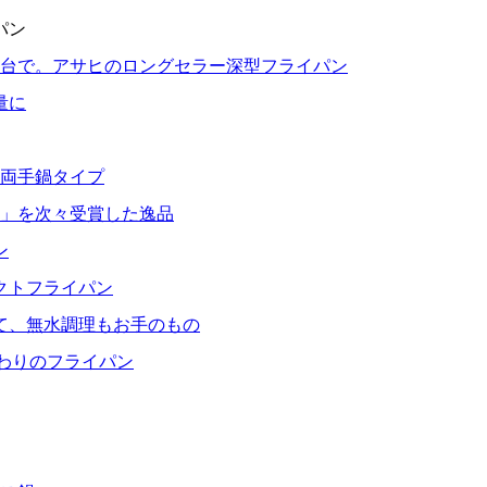
パン
1台で。アサヒのロングセラー深型フライパン
量に
る両手鍋タイプ
」を次々受賞した逸品
ン
クトフライパン
て、無水調理もお手のもの
だわりのフライパン