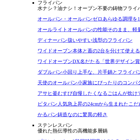
フライパン
水ナシ？油ナシ！オーブン不要の鋳物フライ
オールパン・オールパンゼロ
あらゆる調理を
オールライト
オールパンの性能そのまま、軽
ディナーパン
扱いやすい浅型のフライパン
ワイドオーブン
本体と蓋の2台を分けて使え
ワイドオーブンDX
名だたる「世界デザイン賞
ダブルパン
小回り上手な、片手鍋とフライパ
天使のオールパン
小家族にぴったりのコンパ
アサヒ釜むすび
自慢したくなるごはんが炊け
ピタパン
人気急上昇の24cmから生まれたこ
かるパン
鋳造なのに驚異の軽さ
ステンレスパン
優れた熱伝導性の高機能多層鍋