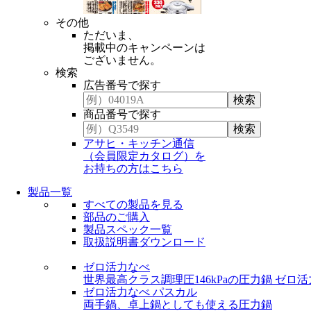
その他
ただいま、
掲載中のキャンペーンは
ございません。
検索
広告番号で探す
商品番号で探す
アサヒ・キッチン通信
（会員限定カタログ）を
お持ちの方はこちら
製品一覧
すべての製品を見る
部品のご購入
製品スペック一覧
取扱説明書ダウンロード
ゼロ活力なべ
世界最高クラス調理圧146kPaの圧力鍋
ゼロ活
ゼロ活力なべ パスカル
両手鍋、卓上鍋としても使える圧力鍋