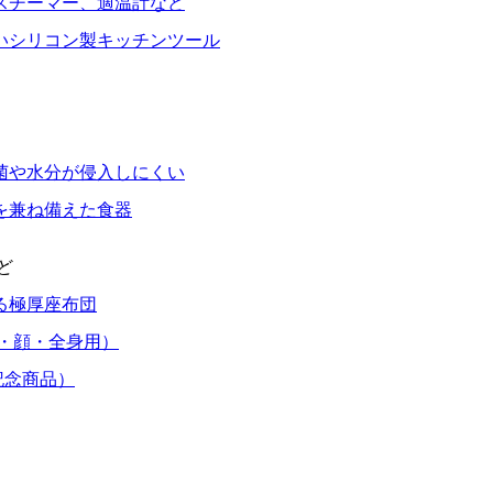
スチーマー、適温計など
いシリコン製キッチンツール
菌や水分が侵入しにくい
を兼ね備えた食器
ど
る極厚座布団
・顔・全身用）
記念商品）