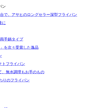
パン
1台で。アサヒのロングセラー深型フライパン
量に
る両手鍋タイプ
」を次々受賞した逸品
ン
クトフライパン
て、無水調理もお手のもの
だわりのフライパン