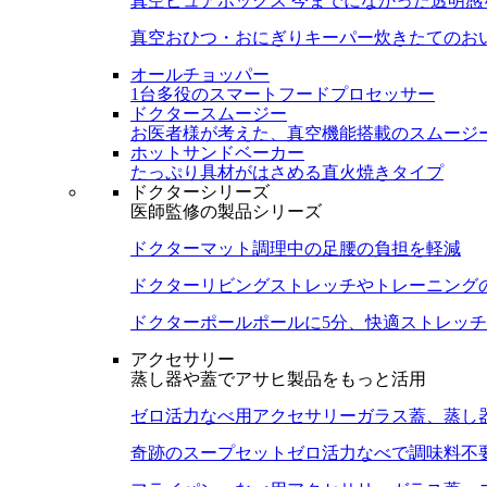
真空ピュアボックス
今までになかった透明感
真空おひつ・おにぎりキーパー
炊きたてのお
オールチョッパー
1台多役のスマートフードプロセッサー
ドクタースムージー
お医者様が考えた、真空機能搭載のスムージ
ホットサンドベーカー
たっぷり具材がはさめる直火焼きタイプ
ドクターシリーズ
医師監修の製品シリーズ
ドクターマット
調理中の足腰の負担を軽減
ドクターリビング
ストレッチやトレーニング
ドクターポール
ポールに5分、快適ストレッチ
アクセサリー
蒸し器や蓋でアサヒ製品をもっと活用
ゼロ活力なべ用アクセサリー
ガラス蓋、蒸し
奇跡のスープセット
ゼロ活力なべで調味料不