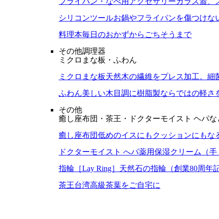
フライパン・なべ用アクセサリー
ガラス蓋、
シリコンツール
お鍋やフライパンを傷つけな
料理本
毎日のおかずからごちそうまで
その他調理器
ミクロまな板・ふわん
ミクロまな板
天然木の繊維をプレス加工。細
ふわん
美しい木目調に樹脂製ならではの軽さ
その他
癒し座布団・茶王・ドクターモイスト ヘパな
癒し座布団
低めのイスにもクッションにもな
ドクターモイスト へパ
薬用保湿クリーム（手
指輪［Lay Ring］
天然石の指輪（創業80周年
茶王
台湾高級茶葉をご自宅に