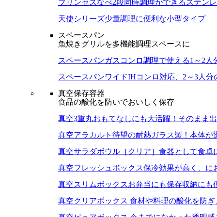
プリンセスなべ
2段同時調理ができるステン
天使シリーズ
少量調理に便利な小型タイプ
スペースパン
魚焼きグリルを多機能調理スペースに
スペースパン
ガスコンロ調理で使える1～2人
スペースパンワイド
IHコンロ対応、2～3人
真空保存容器
食品の酸化を防いでおいしく保存
真空3重丸
おもてなしにも大活躍！そのまま出
真空アラカルト
待望の耐熱ガラス製！本体が
真空サラダボウル［クリア］
食器として食卓
真空フレッシュボックス
保冷効果が高く、に
真空スリムボックス
お弁当にも保存収納にも
真空クリアボックス
食材や料理の酸化を防ぎ