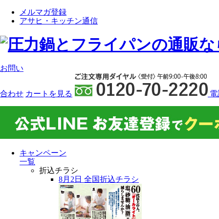
メルマガ登録
アサヒ・キッチン通信
お問い
合わせ
カート
を見る
電
キャンペーン
一覧
折込チラシ
8月2日 全国折込チラシ