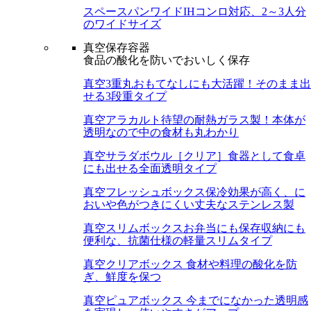
スペースパンワイド
IHコンロ対応、2～3人分
のワイドサイズ
真空保存容器
食品の酸化を防いでおいしく保存
真空3重丸
おもてなしにも大活躍！そのまま出
せる3段重タイプ
真空アラカルト
待望の耐熱ガラス製！本体が
透明なので中の食材も丸わかり
真空サラダボウル［クリア］
食器として食卓
にも出せる全面透明タイプ
真空フレッシュボックス
保冷効果が高く、に
おいや色がつきにくい丈夫なステンレス製
真空スリムボックス
お弁当にも保存収納にも
便利な、抗菌仕様の軽量スリムタイプ
真空クリアボックス
食材や料理の酸化を防
ぎ、鮮度を保つ
真空ピュアボックス
今までになかった透明感