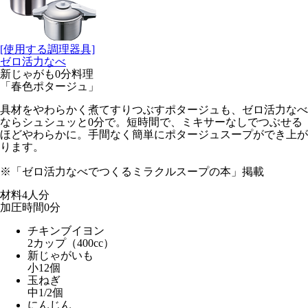
[使用する調理器具]
ゼロ活力なべ
新じゃがも0分料理
「春色ポタージュ」
具材をやわらかく煮てすりつぶすポタージュも、ゼロ活力なべ
ならシュシュッと0分で。短時間で、ミキサーなしでつぶせる
ほどやわらかに。手間なく簡単にポタージュスープができ上が
ります。
※「ゼロ活力なべでつくるミラクルスープの本」掲載
材料
4人分
加圧時間
0
分
チキンブイヨン
2カップ（400cc）
新じゃがいも
小12個
玉ねぎ
中1/2個
にんじん