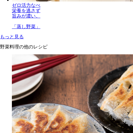
ゼロ活力なべ
栄養を逃さず
旨みが濃い。
「蒸し野菜」
もっと見る
野菜料理の他のレシピ