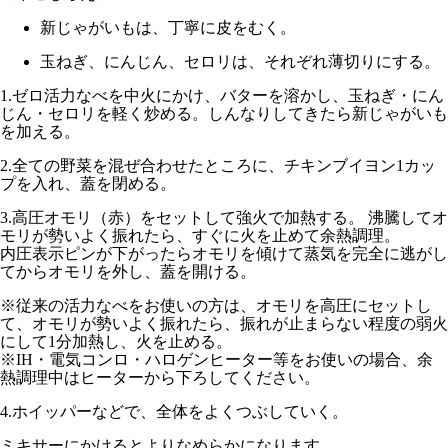
新じゃがいもは、丁寧に皮をむく。
玉ねぎ、にんじん、セロリは、それぞれ薄切りにする。
1.
ゼロ活力なべを
中火
にかけ、バターを溶かし、玉ねぎ・にん
じん・セロリを軽く炒める。しんなりしてきたら新じゃがいも
を加える。
2.
全ての野菜を混ぜ合わせたところに、チキンブイヨン1カッ
プを入れ、蓋を閉める。
3.
高圧オモリ（赤）
をセットして
強火
で加熱する。 沸騰してオ
モリが勢いよく振れたら、すぐに火を止めて余熱調理。
内圧表示ピンが下がったらオモリを傾けて蒸気を完全に逃がし
てからオモリを外し、蓋を開ける。
※従来の活力なべをお使いの方は、オモリを
高圧
にセットし
て、オモリが勢いよく振れたら、振れが止まらない程度の
弱火
にして1分
加熱し、火を止める。
※IH・電気コンロ・ハロゲンヒーター等をお使いの場合、余
熱調理中はヒーターから下ろしてください。
4.
ホイッパーなどで、全体をよくつぶしていく。
ミキサーにかけるとよりなめらかになります。