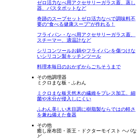
ゼロ活力なべ用アクセサリー
ガラス蓋、蒸し
器、パスタポットなど
奇跡のスープセット
ゼロ活力なべで調味料不
要の“食べる健康スープ”が作れる！
フライパン・なべ用アクセサリー
ガラス蓋、
スチーマー、適温計など
シリコンツール
お鍋やフライパンを傷つけな
いシリコン製キッチンツール
料理本
毎日のおかずからごちそうまで
その他調理器
ミクロまな板・ふわん
ミクロまな板
天然木の繊維をプレス加工。細
菌や水分が侵入しにくい
ふわん
美しい木目調に樹脂製ならではの軽さ
を兼ね備えた食器
その他
癒し座布団・茶王・ドクターモイスト ヘパな
ど