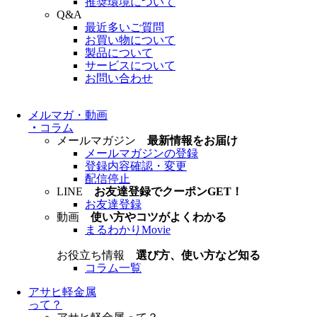
推奨環境について
Q&A
最近多いご質問
お買い物について
製品について
サービスについて
お問い合わせ
メルマガ・動画
・
コラム
メールマガジン
最新情報をお届け
メールマガジンの登録
登録内容確認・変更
配信停止
LINE
お友達登録でクーポンGET！
お友達登録
動画
使い方やコツがよくわかる
まるわかりMovie
お役立ち情報
選び方、使い方など知る
コラム一覧
アサヒ軽金属
って？