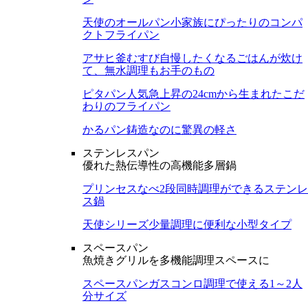
天使のオールパン
小家族にぴったりのコンパ
クトフライパン
アサヒ釜むすび
自慢したくなるごはんが炊け
て、無水調理もお手のもの
ピタパン
人気急上昇の24cmから生まれたこだ
わりのフライパン
かるパン
鋳造なのに驚異の軽さ
ステンレスパン
優れた熱伝導性の高機能多層鍋
プリンセスなべ
2段同時調理ができるステンレ
ス鍋
天使シリーズ
少量調理に便利な小型タイプ
スペースパン
魚焼きグリルを多機能調理スペースに
スペースパン
ガスコンロ調理で使える1～2人
分サイズ