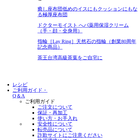
癒し座布団
低めのイスにもクッションにもな
る極厚座布団
ドクターモイスト へパ
薬用保湿クリーム
（手・顔・全身用）
指輪［Lay Ring］
天然石の指輪（創業80周年
記念商品）
茶王
台湾高級茶葉をご自宅に
レシピ
ご利用ガイド・
Q＆A
ご利用ガイド
ご注文について
保証・再加工
使い方・お手入れ
安全性について
転売品について
詐欺サイトにご注意ください