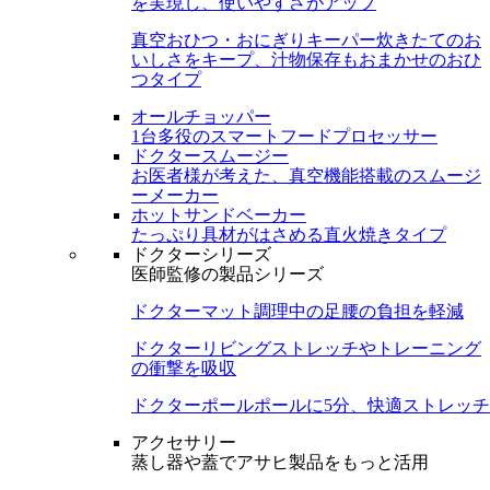
を実現し、使いやすさがアップ
真空おひつ・おにぎりキーパー
炊きたてのお
いしさをキープ、汁物保存もおまかせのおひ
つタイプ
オールチョッパー
1台多役のスマートフードプロセッサー
ドクタースムージー
お医者様が考えた、真空機能搭載のスムージ
ーメーカー
ホットサンドベーカー
たっぷり具材がはさめる直火焼きタイプ
ドクターシリーズ
医師監修の製品シリーズ
ドクターマット
調理中の足腰の負担を軽減
ドクターリビング
ストレッチやトレーニング
の衝撃を吸収
ドクターポール
ポールに5分、快適ストレッチ
アクセサリー
蒸し器や蓋でアサヒ製品をもっと活用