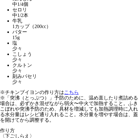
中1/4個
セロリ
中1/2本
牛乳
1カップ（200cc）
バター
15g
塩
少々
こしょう
少々
クルトン
少々
刻みパセリ
少々
※チキンブイヨンの作り方は
こちら
※「突沸（とっぷつ）」予防のために、温め直したり煮詰める
場合は、
必ずかき混ぜながら弱火〜中火で加熱すること
。ふき
こぼれや突沸予防のため、具材を増減しても加熱調理時に入れ
る水分量はレシピ通り入れること。水分量を増やす場合は、蓋
を開けてから調整する。
作り方
〈下ごしらえ〉