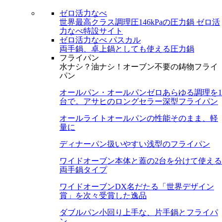
ゼロ活力なべ
世界最高クラス調理圧146kPaの圧力鍋
ゼロ活
力なべ特設サイト
ゼロ活力なべ パスカル
両手鍋、卓上鍋としても使える圧力鍋
フライパン
水ナシ？油ナシ！オーブン不要の鋳物フライ
パン
オールパン・オールパンゼロ
あらゆる調理を1
台で。アサヒのロングセラー深型フライパン
オールライト
オールパンの性能そのまま、軽
量に
ディナーパン
扱いやすい浅型のフライパン
ワイドオーブン
本体と蓋の2台を分けて使える
両手鍋タイプ
ワイドオーブンDX
名だたる「世界デザイン
賞」を次々受賞した逸品
ダブルパン
小回り上手な、片手鍋とフライパ
ン