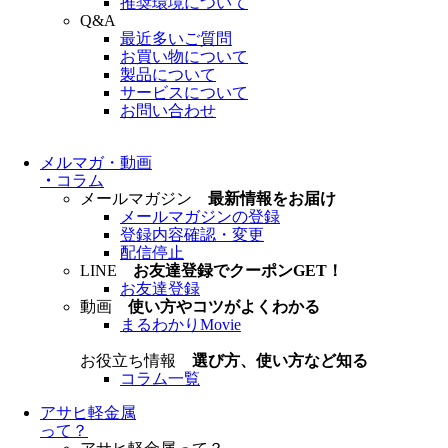
推奨環境について
Q&A
最近多いご質問
お買い物について
製品について
サービスについて
お問い合わせ
メルマガ・動画
・
コラム
メールマガジン
最新情報をお届け
メールマガジンの登録
登録内容確認・変更
配信停止
LINE
お友達登録でクーポンGET！
お友達登録
動画
使い方やコツがよくわかる
まるわかりMovie
お役立ち情報
選び方、使い方など知る
コラム一覧
アサヒ軽金属
って？