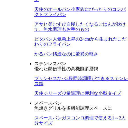
天使のオールパン
小家族にぴったりのコンパ
クトフライパン
アサヒ釜むすび
自慢したくなるごはんが炊け
て、無水調理もお手のもの
ピタパン
人気急上昇の24cmから生まれたこだ
わりのフライパン
かるパン
鋳造なのに驚異の軽さ
ステンレスパン
優れた熱伝導性の高機能多層鍋
プリンセスなべ
2段同時調理ができるステンレ
ス鍋
天使シリーズ
少量調理に便利な小型タイプ
スペースパン
魚焼きグリルを多機能調理スペースに
スペースパン
ガスコンロ調理で使える1～2人
分サイズ