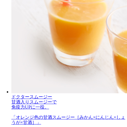
ドクタースムージー
甘酒入りスムージーで
免疫力UPに一役。
「オレンジ色の甘酒スムージー［みかん×にんじん×しょ
うが×甘酒］」