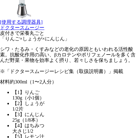
[使用する調理器具]
ドクタースムージー
皮付きで栄養丸ごと
「りんご×しょうが×にんじん」
シワ・たるみ・くすみなどの老化の原因ともいわれる活性酸
素。抗酸化作用の高い、βカロテンやポリフェノールを多く含
んだ野菜・果物を効率よく摂り、若々しさを保ちましょう。
※「ドクタースムージーレシピ集（取扱説明書）」掲載
材料
約300ml（1〜2人分）
【1】りんご
130g（小1個）
【2】しょうが
1/2片
【3】にんじん
25g（1/8本）
【4】はちみつ
大さじ1/2
【5】レモン汁