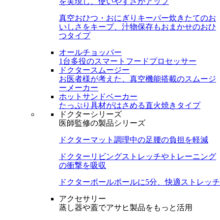
を実現し、使いやすさがアップ
真空おひつ・おにぎりキーパー
炊きたてのお
いしさをキープ、汁物保存もおまかせのおひ
つタイプ
オールチョッパー
1台多役のスマートフードプロセッサー
ドクタースムージー
お医者様が考えた、真空機能搭載のスムージ
ーメーカー
ホットサンドベーカー
たっぷり具材がはさめる直火焼きタイプ
ドクターシリーズ
医師監修の製品シリーズ
ドクターマット
調理中の足腰の負担を軽減
ドクターリビング
ストレッチやトレーニング
の衝撃を吸収
ドクターポール
ポールに5分、快適ストレッチ
アクセサリー
蒸し器や蓋でアサヒ製品をもっと活用