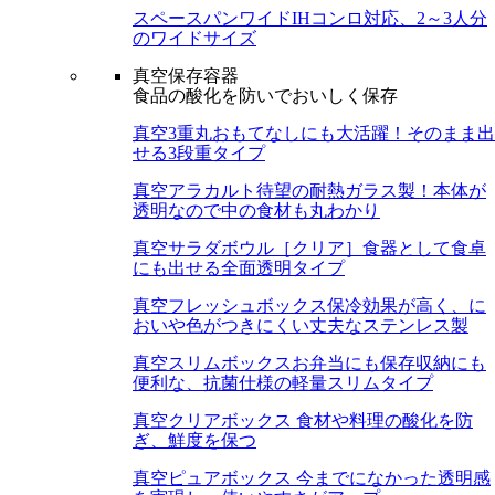
スペースパンワイド
IHコンロ対応、2～3人分
のワイドサイズ
真空保存容器
食品の酸化を防いでおいしく保存
真空3重丸
おもてなしにも大活躍！そのまま出
せる3段重タイプ
真空アラカルト
待望の耐熱ガラス製！本体が
透明なので中の食材も丸わかり
真空サラダボウル［クリア］
食器として食卓
にも出せる全面透明タイプ
真空フレッシュボックス
保冷効果が高く、に
おいや色がつきにくい丈夫なステンレス製
真空スリムボックス
お弁当にも保存収納にも
便利な、抗菌仕様の軽量スリムタイプ
真空クリアボックス
食材や料理の酸化を防
ぎ、鮮度を保つ
真空ピュアボックス
今までになかった透明感