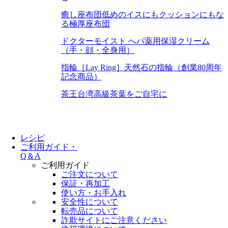
癒し座布団
低めのイスにもクッションにもな
る極厚座布団
ドクターモイスト へパ
薬用保湿クリーム
（手・顔・全身用）
指輪［Lay Ring］
天然石の指輪（創業80周年
記念商品）
茶王
台湾高級茶葉をご自宅に
レシピ
ご利用ガイド・
Q＆A
ご利用ガイド
ご注文について
保証・再加工
使い方・お手入れ
安全性について
転売品について
詐欺サイトにご注意ください