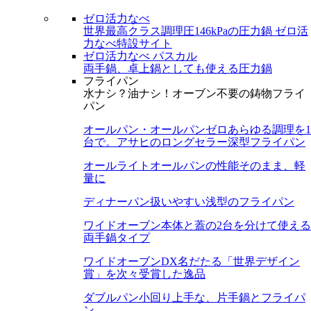
ゼロ活力なべ
世界最高クラス調理圧146kPaの圧力鍋
ゼロ活
力なべ特設サイト
ゼロ活力なべ パスカル
両手鍋、卓上鍋としても使える圧力鍋
フライパン
水ナシ？油ナシ！オーブン不要の鋳物フライ
パン
オールパン・オールパンゼロ
あらゆる調理を1
台で。アサヒのロングセラー深型フライパン
オールライト
オールパンの性能そのまま、軽
量に
ディナーパン
扱いやすい浅型のフライパン
ワイドオーブン
本体と蓋の2台を分けて使える
両手鍋タイプ
ワイドオーブンDX
名だたる「世界デザイン
賞」を次々受賞した逸品
ダブルパン
小回り上手な、片手鍋とフライパ
ン