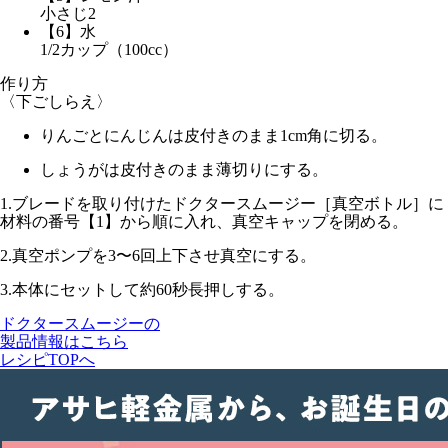
小さじ2
【6】水
1/2カップ（100cc）
作り方
〈下ごしらえ〉
りんごとにんじんは皮付きのまま1cm角に切る。
しょうがは皮付きのまま薄切りにする。
1.
ブレードを取り付けたドクタースムージー［真空ボトル］に
材料の番号【1】から順に入れ、真空キャップを閉める。
2.
真空ポンプを3〜6回上下させ真空にする。
3.
本体にセットして
約60秒
長押しする。
ドクタースムージーの
製品情報はこちら
レシピTOPへ