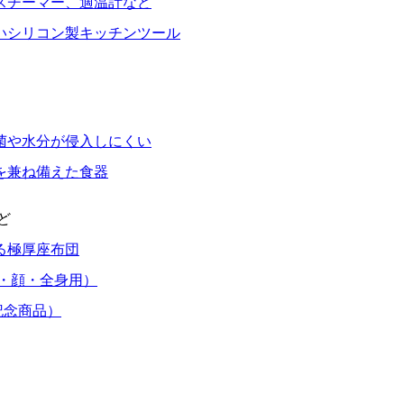
スチーマー、適温計など
いシリコン製キッチンツール
菌や水分が侵入しにくい
を兼ね備えた食器
ど
る極厚座布団
・顔・全身用）
記念商品）