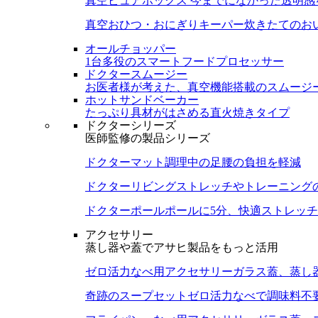
真空ピュアボックス
今までになかった透明感
真空おひつ・おにぎりキーパー
炊きたてのお
オールチョッパー
1台多役のスマートフードプロセッサー
ドクタースムージー
お医者様が考えた、真空機能搭載のスムージ
ホットサンドベーカー
たっぷり具材がはさめる直火焼きタイプ
ドクターシリーズ
医師監修の製品シリーズ
ドクターマット
調理中の足腰の負担を軽減
ドクターリビング
ストレッチやトレーニング
ドクターポール
ポールに5分、快適ストレッチ
アクセサリー
蒸し器や蓋でアサヒ製品をもっと活用
ゼロ活力なべ用アクセサリー
ガラス蓋、蒸し
奇跡のスープセット
ゼロ活力なべで調味料不