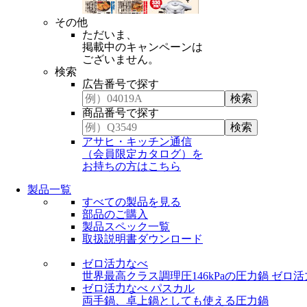
その他
ただいま、
掲載中のキャンペーンは
ございません。
検索
広告番号で探す
商品番号で探す
アサヒ・キッチン通信
（会員限定カタログ）を
お持ちの方はこちら
製品一覧
すべての製品を見る
部品のご購入
製品スペック一覧
取扱説明書ダウンロード
ゼロ活力なべ
世界最高クラス調理圧146kPaの圧力鍋
ゼロ活
ゼロ活力なべ パスカル
両手鍋、卓上鍋としても使える圧力鍋