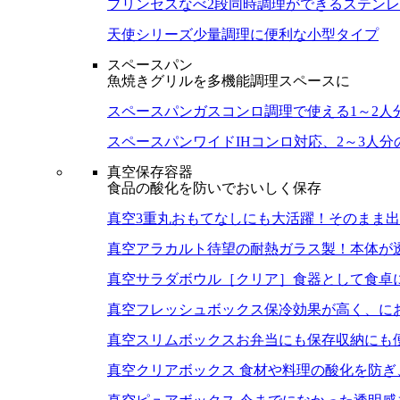
プリンセスなべ
2段同時調理ができるステン
天使シリーズ
少量調理に便利な小型タイプ
スペースパン
魚焼きグリルを多機能調理スペースに
スペースパン
ガスコンロ調理で使える1～2人
スペースパンワイド
IHコンロ対応、2～3人
真空保存容器
食品の酸化を防いでおいしく保存
真空3重丸
おもてなしにも大活躍！そのまま出
真空アラカルト
待望の耐熱ガラス製！本体が
真空サラダボウル［クリア］
食器として食卓
真空フレッシュボックス
保冷効果が高く、に
真空スリムボックス
お弁当にも保存収納にも
真空クリアボックス
食材や料理の酸化を防ぎ