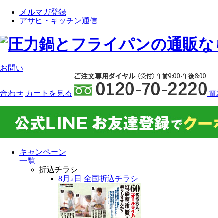
メルマガ登録
アサヒ・キッチン通信
お問い
合わせ
カート
を見る
電
キャンペーン
一覧
折込チラシ
8月2日 全国折込チラシ