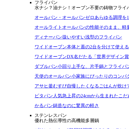
フライパン
水ナシ？油ナシ！オーブン不要の鋳物フライ
オールパン・オールパンゼロ
あらゆる調理を
オールライト
オールパンの性能そのまま、軽
ディナーパン
扱いやすい浅型のフライパン
ワイドオーブン
本体と蓋の2台を分けて使え
ワイドオーブンDX
名だたる「世界デザイン賞
ダブルパン
小回り上手な、片手鍋とフライパ
天使のオールパン
小家族にぴったりのコンパ
アサヒ釜むすび
自慢したくなるごはんが炊け
ピタパン
人気急上昇の24cmから生まれたこ
かるパン
鋳造なのに驚異の軽さ
ステンレスパン
優れた熱伝導性の高機能多層鍋