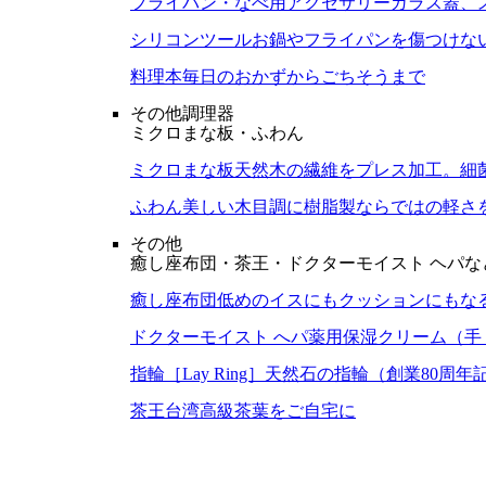
フライパン・なべ用アクセサリー
ガラス蓋、
シリコンツール
お鍋やフライパンを傷つけな
料理本
毎日のおかずからごちそうまで
その他調理器
ミクロまな板・ふわん
ミクロまな板
天然木の繊維をプレス加工。細
ふわん
美しい木目調に樹脂製ならではの軽さ
その他
癒し座布団・茶王・ドクターモイスト ヘパな
癒し座布団
低めのイスにもクッションにもな
ドクターモイスト へパ
薬用保湿クリーム（手
指輪［Lay Ring］
天然石の指輪（創業80周年
茶王
台湾高級茶葉をご自宅に