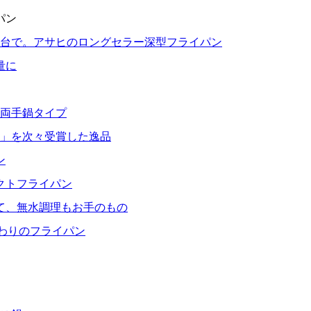
パン
1台で。アサヒのロングセラー深型フライパン
量に
る両手鍋タイプ
」を次々受賞した逸品
ン
クトフライパン
て、無水調理もお手のもの
だわりのフライパン