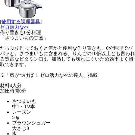
[使用する調理器具]
ゼロ活力なべ
作り置きも0分料理
「さつまいもの甘煮」
たっぷり作っておくと何かと便利な作り置きも、0分料理でパ
パッと。さつまいもに含まれる、りんごの10倍以上とも言われ
る豊富なビタミンCは、加熱しても壊れにくいため効率よく摂
取できます。
※「気がつけば！ ゼロ活力なべの達人」掲載
材料
4人分
加圧時間
0
分
さつまいも
中1・1/2本
レーズン
50g
ブラウンシュガー
大さじ3
水