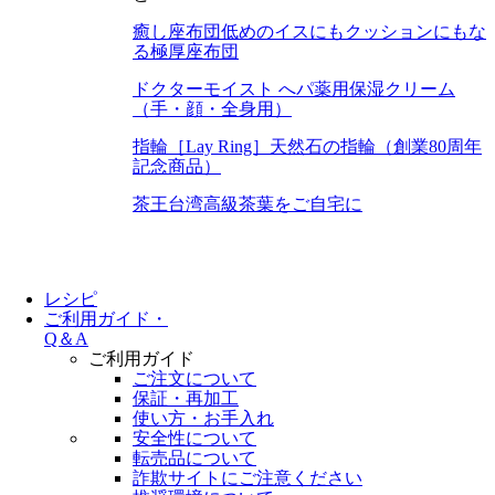
癒し座布団
低めのイスにもクッションにもな
る極厚座布団
ドクターモイスト へパ
薬用保湿クリーム
（手・顔・全身用）
指輪［Lay Ring］
天然石の指輪（創業80周年
記念商品）
茶王
台湾高級茶葉をご自宅に
レシピ
ご利用ガイド・
Q＆A
ご利用ガイド
ご注文について
保証・再加工
使い方・お手入れ
安全性について
転売品について
詐欺サイトにご注意ください