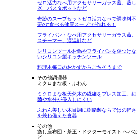
ゼロ活力なべ用アクセサリー
ガラス蓋、蒸し
器、パスタポットなど
奇跡のスープセット
ゼロ活力なべで調味料不
要の“食べる健康スープ”が作れる！
フライパン・なべ用アクセサリー
ガラス蓋、
スチーマー、適温計など
シリコンツール
お鍋やフライパンを傷つけな
いシリコン製キッチンツール
料理本
毎日のおかずからごちそうまで
その他調理器
ミクロまな板・ふわん
ミクロまな板
天然木の繊維をプレス加工。細
菌や水分が侵入しにくい
ふわん
美しい木目調に樹脂製ならではの軽さ
を兼ね備えた食器
その他
癒し座布団・茶王・ドクターモイスト ヘパな
ど