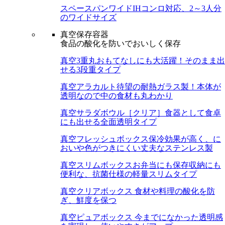
スペースパンワイド
IHコンロ対応、2～3人分
のワイドサイズ
真空保存容器
食品の酸化を防いでおいしく保存
真空3重丸
おもてなしにも大活躍！そのまま出
せる3段重タイプ
真空アラカルト
待望の耐熱ガラス製！本体が
透明なので中の食材も丸わかり
真空サラダボウル［クリア］
食器として食卓
にも出せる全面透明タイプ
真空フレッシュボックス
保冷効果が高く、に
おいや色がつきにくい丈夫なステンレス製
真空スリムボックス
お弁当にも保存収納にも
便利な、抗菌仕様の軽量スリムタイプ
真空クリアボックス
食材や料理の酸化を防
ぎ、鮮度を保つ
真空ピュアボックス
今までになかった透明感