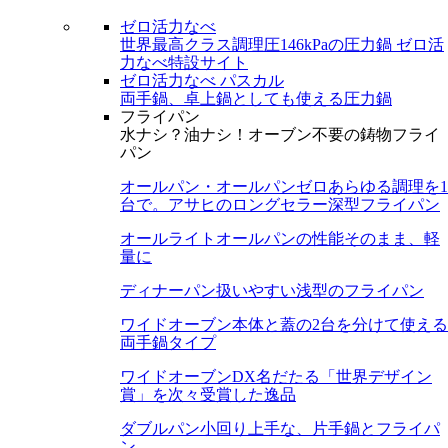
ゼロ活力なべ
世界最高クラス調理圧146kPaの圧力鍋
ゼロ活
力なべ特設サイト
ゼロ活力なべ パスカル
両手鍋、卓上鍋としても使える圧力鍋
フライパン
水ナシ？油ナシ！オーブン不要の鋳物フライ
パン
オールパン・オールパンゼロ
あらゆる調理を1
台で。アサヒのロングセラー深型フライパン
オールライト
オールパンの性能そのまま、軽
量に
ディナーパン
扱いやすい浅型のフライパン
ワイドオーブン
本体と蓋の2台を分けて使える
両手鍋タイプ
ワイドオーブンDX
名だたる「世界デザイン
賞」を次々受賞した逸品
ダブルパン
小回り上手な、片手鍋とフライパ
ン