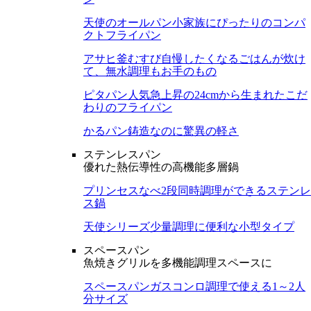
天使のオールパン
小家族にぴったりのコンパ
クトフライパン
アサヒ釜むすび
自慢したくなるごはんが炊け
て、無水調理もお手のもの
ピタパン
人気急上昇の24cmから生まれたこだ
わりのフライパン
かるパン
鋳造なのに驚異の軽さ
ステンレスパン
優れた熱伝導性の高機能多層鍋
プリンセスなべ
2段同時調理ができるステンレ
ス鍋
天使シリーズ
少量調理に便利な小型タイプ
スペースパン
魚焼きグリルを多機能調理スペースに
スペースパン
ガスコンロ調理で使える1～2人
分サイズ