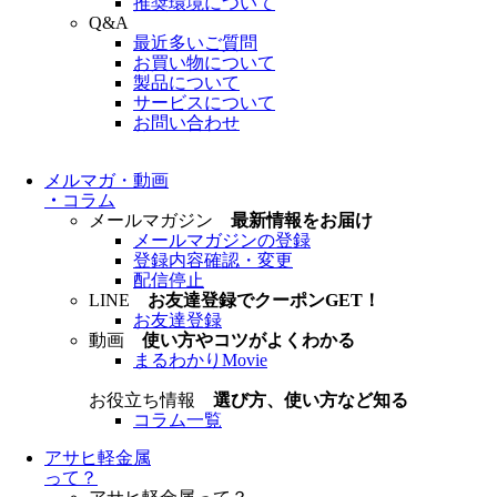
推奨環境について
Q&A
最近多いご質問
お買い物について
製品について
サービスについて
お問い合わせ
メルマガ・動画
・
コラム
メールマガジン
最新情報をお届け
メールマガジンの登録
登録内容確認・変更
配信停止
LINE
お友達登録でクーポンGET！
お友達登録
動画
使い方やコツがよくわかる
まるわかりMovie
お役立ち情報
選び方、使い方など知る
コラム一覧
アサヒ軽金属
って？