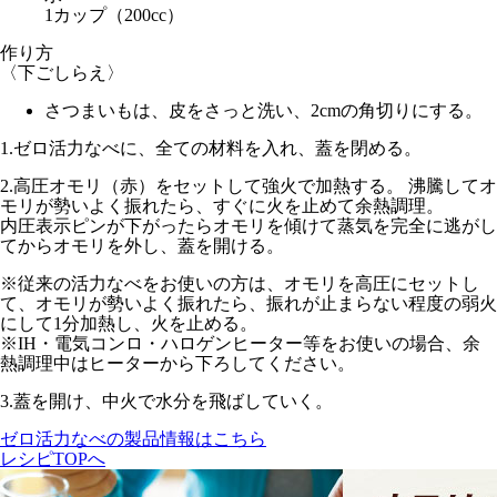
1カップ（200cc）
作り方
〈下ごしらえ〉
さつまいもは、皮をさっと洗い、2cmの角切りにする。
1.
ゼロ活力なべに、全ての材料を入れ、蓋を閉める。
2.
高圧オモリ（赤）
をセットして
強火
で加熱する。 沸騰してオ
モリが勢いよく振れたら、すぐに火を止めて余熱調理。
内圧表示ピンが下がったらオモリを傾けて蒸気を完全に逃がし
てからオモリを外し、蓋を開ける。
※従来の活力なべをお使いの方は、オモリを
高圧
にセットし
て、オモリが勢いよく振れたら、振れが止まらない程度の
弱火
にして1分
加熱し、火を止める。
※IH・電気コンロ・ハロゲンヒーター等をお使いの場合、余
熱調理中はヒーターから下ろしてください。
3.
蓋を開け、
中火
で水分を飛ばしていく。
ゼロ活力なべの製品情報はこちら
レシピTOPへ