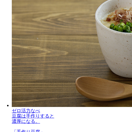
ゼロ活力なべ
豆腐は手作りすると
濃厚になる。
「手作り豆腐」