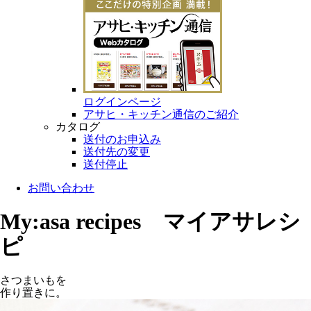
ログインページ
アサヒ・キッチン通信のご紹介
カタログ
送付のお申込み
送付先の変更
送付停止
お問い合わせ
My:asa recipes マイアサレシ
ピ
さつまいもを
作り置きに。