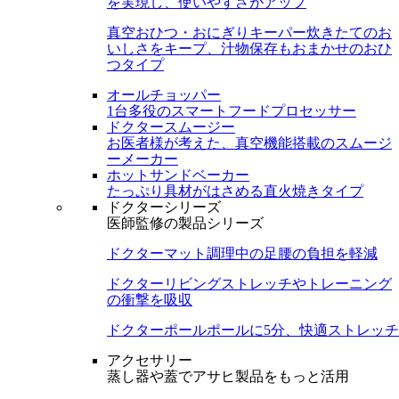
を実現し、使いやすさがアップ
真空おひつ・おにぎりキーパー
炊きたてのお
いしさをキープ、汁物保存もおまかせのおひ
つタイプ
オールチョッパー
1台多役のスマートフードプロセッサー
ドクタースムージー
お医者様が考えた、真空機能搭載のスムージ
ーメーカー
ホットサンドベーカー
たっぷり具材がはさめる直火焼きタイプ
ドクターシリーズ
医師監修の製品シリーズ
ドクターマット
調理中の足腰の負担を軽減
ドクターリビング
ストレッチやトレーニング
の衝撃を吸収
ドクターポール
ポールに5分、快適ストレッチ
アクセサリー
蒸し器や蓋でアサヒ製品をもっと活用