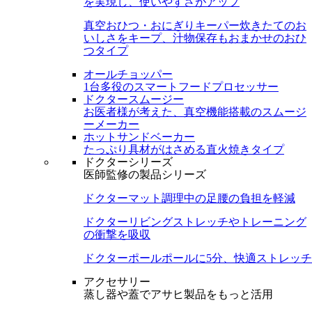
を実現し、使いやすさがアップ
真空おひつ・おにぎりキーパー
炊きたてのお
いしさをキープ、汁物保存もおまかせのおひ
つタイプ
オールチョッパー
1台多役のスマートフードプロセッサー
ドクタースムージー
お医者様が考えた、真空機能搭載のスムージ
ーメーカー
ホットサンドベーカー
たっぷり具材がはさめる直火焼きタイプ
ドクターシリーズ
医師監修の製品シリーズ
ドクターマット
調理中の足腰の負担を軽減
ドクターリビング
ストレッチやトレーニング
の衝撃を吸収
ドクターポール
ポールに5分、快適ストレッチ
アクセサリー
蒸し器や蓋でアサヒ製品をもっと活用