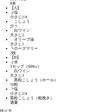
8本
【A】
┏塩
小さじ1/4
こしょう
少々
白ワイン
大さじ2
オリーブ油
大さじ1
┗ローズマリー
2枝
【B】
┏水
3カップ（600cc）
白ワイン
大さじ3
黒粒こしょう（ホール）
10粒
┗塩
小さじ1/4
黒粒こしょう（粗挽き）
適量
作り方