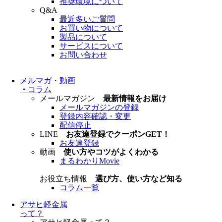
推奨環境について
Q&A
最近多いご質問
お買い物について
製品について
サービスについて
お問い合わせ
メルマガ・動画
・
コラム
メールマガジン
最新情報をお届け
メールマガジンの登録
登録内容確認・変更
配信停止
LINE
お友達登録でクーポンGET！
お友達登録
動画
使い方やコツがよくわかる
まるわかりMovie
お役立ち情報
選び方、使い方など知る
コラム一覧
アサヒ軽金属
って？