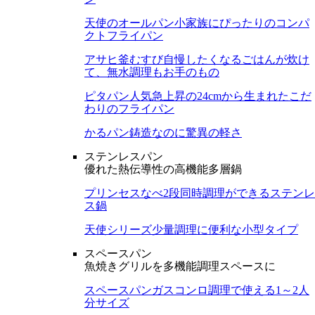
天使のオールパン
小家族にぴったりのコンパ
クトフライパン
アサヒ釜むすび
自慢したくなるごはんが炊け
て、無水調理もお手のもの
ピタパン
人気急上昇の24cmから生まれたこだ
わりのフライパン
かるパン
鋳造なのに驚異の軽さ
ステンレスパン
優れた熱伝導性の高機能多層鍋
プリンセスなべ
2段同時調理ができるステンレ
ス鍋
天使シリーズ
少量調理に便利な小型タイプ
スペースパン
魚焼きグリルを多機能調理スペースに
スペースパン
ガスコンロ調理で使える1～2人
分サイズ