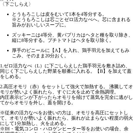
〈下ごしらえ〉
とうもろこしは皮をむいて1本を4等分する。
※とうもろこしは芯ごとゼロ活力なべへ。芯に含まれる
旨みがおいしいスープに。
ズッキーニは4等分、黄パプリカはヘタと種を取り除き、
縦に8等分する。プチトマトはヘタを取り除く。
厚手のビニールに【A】を入れ、鶏手羽元を加えてもみ
こみ、そのまま20分おく。
1.
ゼロ活力なべ（L）に下ごしらえした鶏手羽元を敷き詰め、
同じく下ごしらえした野菜を順番に入れる。【B】を加えて蓋
をしめる。
2.
高圧オモリ（赤）
をセットして
強火
で加熱する。 沸騰してオ
モリが勢いよく振れたら、すぐに火を止めて余熱調理。
内圧表示ピンが下がったらオモリを傾けて蒸気を完全に逃がし
てからオモリを外し、蓋を開ける。
※従来の活力なべをお使いの方は、オモリを
高圧
にセットし
て、オモリが勢いよく振れたら、振れが止まらない程度の
弱火
にして1分
加熱し、火を止める。
※IH・電気コンロ・ハロゲンヒーター等をお使いの場合、余