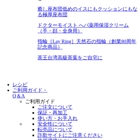
癒し座布団
低めのイスにもクッションにもな
る極厚座布団
ドクターモイスト へパ
薬用保湿クリーム
（手・顔・全身用）
指輪［Lay Ring］
天然石の指輪（創業80周年
記念商品）
茶王
台湾高級茶葉をご自宅に
レシピ
ご利用ガイド・
Q＆A
ご利用ガイド
ご注文について
保証・再加工
使い方・お手入れ
安全性について
転売品について
詐欺サイトにご注意ください