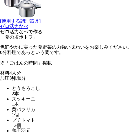
[使用する調理器具]
ゼロ活力なべ
ゼロ活力なべで作る
「夏の塩ポトフ」
色鮮やかに実った夏野菜の力強い味わいをお楽しみください。
0分料理であっという間です。
※「ごはんの時間」掲載
材料
4人分
加圧時間
0
分
とうもろこし
2本
ズッキーニ
1本
黄パプリカ
1個
プチトマト
12個
鶏手羽元