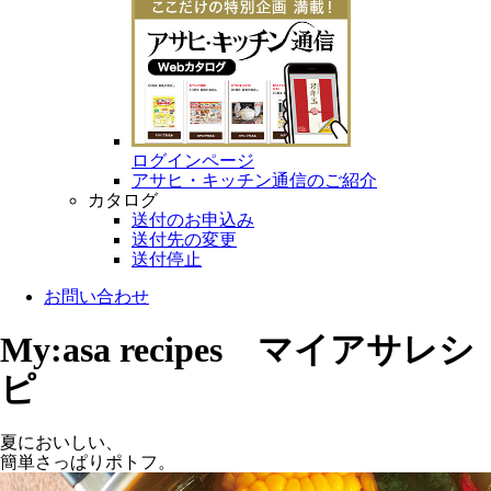
ログインページ
アサヒ・キッチン通信のご紹介
カタログ
送付のお申込み
送付先の変更
送付停止
お問い合わせ
My:asa recipes マイアサレシ
ピ
夏においしい、
簡単さっぱりポトフ。