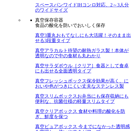
スペースパンワイド
IHコンロ対応、2～3人分
のワイドサイズ
真空保存容器
食品の酸化を防いでおいしく保存
真空3重丸
おもてなしにも大活躍！そのまま出
せる3段重タイプ
真空アラカルト
待望の耐熱ガラス製！本体が
透明なので中の食材も丸わかり
真空サラダボウル［クリア］
食器として食卓
にも出せる全面透明タイプ
真空フレッシュボックス
保冷効果が高く、に
おいや色がつきにくい丈夫なステンレス製
真空スリムボックス
お弁当にも保存収納にも
便利な、抗菌仕様の軽量スリムタイプ
真空クリアボックス
食材や料理の酸化を防
ぎ、鮮度を保つ
真空ピュアボックス
今までになかった透明感