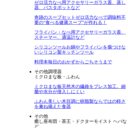
ゼロ活力なべ用アクセサリー
ガラス蓋、蒸し
器、パスタポットなど
奇跡のスープセット
ゼロ活力なべで調味料不
要の“食べる健康スープ”が作れる！
フライパン・なべ用アクセサリー
ガラス蓋、
スチーマー、適温計など
シリコンツール
お鍋やフライパンを傷つけな
いシリコン製キッチンツール
料理本
毎日のおかずからごちそうまで
その他調理器
ミクロまな板・ふわん
ミクロまな板
天然木の繊維をプレス加工。細
菌や水分が侵入しにくい
ふわん
美しい木目調に樹脂製ならではの軽さ
を兼ね備えた食器
その他
癒し座布団・茶王・ドクターモイスト ヘパな
ど