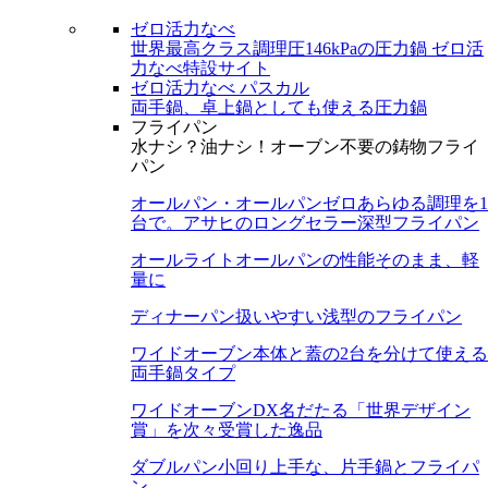
ゼロ活力なべ
世界最高クラス調理圧146kPaの圧力鍋
ゼロ活
力なべ特設サイト
ゼロ活力なべ パスカル
両手鍋、卓上鍋としても使える圧力鍋
フライパン
水ナシ？油ナシ！オーブン不要の鋳物フライ
パン
オールパン・オールパンゼロ
あらゆる調理を1
台で。アサヒのロングセラー深型フライパン
オールライト
オールパンの性能そのまま、軽
量に
ディナーパン
扱いやすい浅型のフライパン
ワイドオーブン
本体と蓋の2台を分けて使える
両手鍋タイプ
ワイドオーブンDX
名だたる「世界デザイン
賞」を次々受賞した逸品
ダブルパン
小回り上手な、片手鍋とフライパ
ン