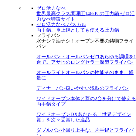
ゼロ活力なべ
世界最高クラス調理圧146kPaの圧力鍋
ゼロ活
力なべ特設サイト
ゼロ活力なべ パスカル
両手鍋、卓上鍋としても使える圧力鍋
フライパン
水ナシ？油ナシ！オーブン不要の鋳物フライ
パン
オールパン・オールパンゼロ
あらゆる調理を1
台で。アサヒのロングセラー深型フライパン
オールライト
オールパンの性能そのまま、軽
量に
ディナーパン
扱いやすい浅型のフライパン
ワイドオーブン
本体と蓋の2台を分けて使える
両手鍋タイプ
ワイドオーブンDX
名だたる「世界デザイン
賞」を次々受賞した逸品
ダブルパン
小回り上手な、片手鍋とフライパ
ン