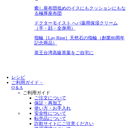
癒し座布団
低めのイスにもクッションにもな
る極厚座布団
ドクターモイスト へパ
薬用保湿クリーム
（手・顔・全身用）
指輪［Lay Ring］
天然石の指輪（創業80周年
記念商品）
茶王
台湾高級茶葉をご自宅に
レシピ
ご利用ガイド・
Q＆A
ご利用ガイド
ご注文について
保証・再加工
使い方・お手入れ
安全性について
転売品について
詐欺サイトにご注意ください