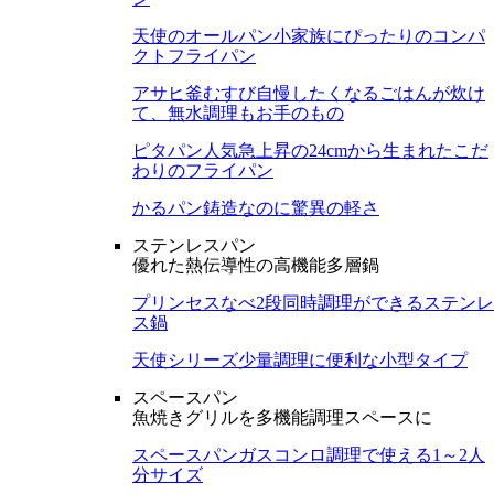
天使のオールパン
小家族にぴったりのコンパ
クトフライパン
アサヒ釜むすび
自慢したくなるごはんが炊け
て、無水調理もお手のもの
ピタパン
人気急上昇の24cmから生まれたこだ
わりのフライパン
かるパン
鋳造なのに驚異の軽さ
ステンレスパン
優れた熱伝導性の高機能多層鍋
プリンセスなべ
2段同時調理ができるステンレ
ス鍋
天使シリーズ
少量調理に便利な小型タイプ
スペースパン
魚焼きグリルを多機能調理スペースに
スペースパン
ガスコンロ調理で使える1～2人
分サイズ