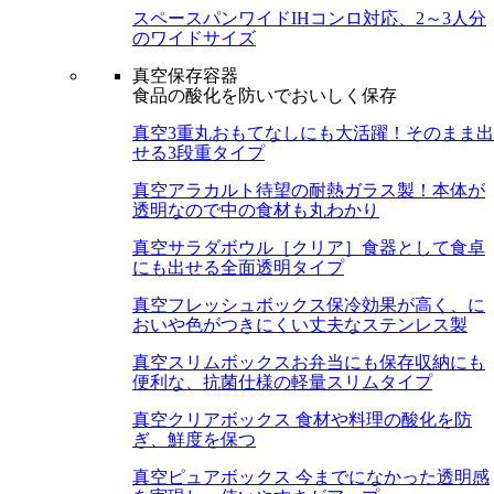
スペースパンワイド
IHコンロ対応、2～3人分
のワイドサイズ
真空保存容器
食品の酸化を防いでおいしく保存
真空3重丸
おもてなしにも大活躍！そのまま出
せる3段重タイプ
真空アラカルト
待望の耐熱ガラス製！本体が
透明なので中の食材も丸わかり
真空サラダボウル［クリア］
食器として食卓
にも出せる全面透明タイプ
真空フレッシュボックス
保冷効果が高く、に
おいや色がつきにくい丈夫なステンレス製
真空スリムボックス
お弁当にも保存収納にも
便利な、抗菌仕様の軽量スリムタイプ
真空クリアボックス
食材や料理の酸化を防
ぎ、鮮度を保つ
真空ピュアボックス
今までになかった透明感