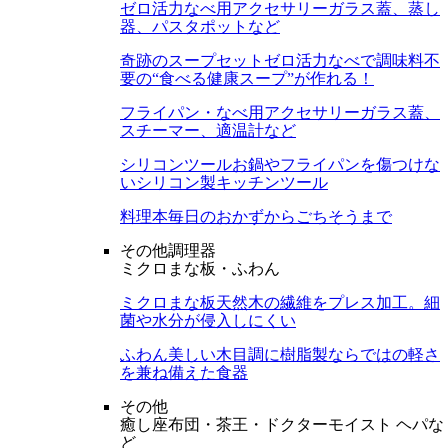
ゼロ活力なべ用アクセサリー
ガラス蓋、蒸し
器、パスタポットなど
奇跡のスープセット
ゼロ活力なべで調味料不
要の“食べる健康スープ”が作れる！
フライパン・なべ用アクセサリー
ガラス蓋、
スチーマー、適温計など
シリコンツール
お鍋やフライパンを傷つけな
いシリコン製キッチンツール
料理本
毎日のおかずからごちそうまで
その他調理器
ミクロまな板・ふわん
ミクロまな板
天然木の繊維をプレス加工。細
菌や水分が侵入しにくい
ふわん
美しい木目調に樹脂製ならではの軽さ
を兼ね備えた食器
その他
癒し座布団・茶王・ドクターモイスト ヘパな
ど