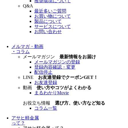
推奨環境について
Q&A
最近多いご質問
お買い物について
製品について
サービスについて
お問い合わせ
メルマガ・動画
・
コラム
メールマガジン
最新情報をお届け
メールマガジンの登録
登録内容確認・変更
配信停止
LINE
お友達登録でクーポンGET！
お友達登録
動画
使い方やコツがよくわかる
まるわかりMovie
お役立ち情報
選び方、使い方など知る
コラム一覧
アサヒ軽金属
って？