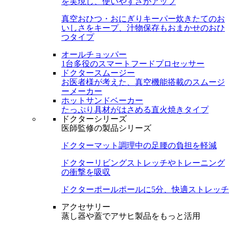
を実現し、使いやすさがアップ
真空おひつ・おにぎりキーパー
炊きたてのお
いしさをキープ、汁物保存もおまかせのおひ
つタイプ
オールチョッパー
1台多役のスマートフードプロセッサー
ドクタースムージー
お医者様が考えた、真空機能搭載のスムージ
ーメーカー
ホットサンドベーカー
たっぷり具材がはさめる直火焼きタイプ
ドクターシリーズ
医師監修の製品シリーズ
ドクターマット
調理中の足腰の負担を軽減
ドクターリビング
ストレッチやトレーニング
の衝撃を吸収
ドクターポール
ポールに5分、快適ストレッチ
アクセサリー
蒸し器や蓋でアサヒ製品をもっと活用