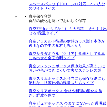
スペースパンワイド
IHコンロ対応、2～3人分
のワイドサイズ
真空保存容器
食品の酸化を防いでおいしく保存
真空3重丸
おもてなしにも大活躍！そのまま出
せる3段重タイプ
真空アラカルト
待望の耐熱ガラス製！本体が
透明なので中の食材も丸わかり
真空サラダボウル［クリア］
食器として食卓
にも出せる全面透明タイプ
真空フレッシュボックス
保冷効果が高く、に
おいや色がつきにくい丈夫なステンレス製
真空スリムボックス
お弁当にも保存収納にも
便利な、抗菌仕様の軽量スリムタイプ
真空クリアボックス
食材や料理の酸化を防
ぎ、鮮度を保つ
真空ピュアボックス
今までになかった透明感