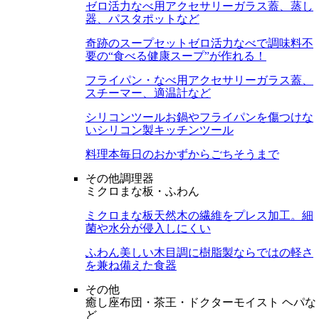
ゼロ活力なべ用アクセサリー
ガラス蓋、蒸し
器、パスタポットなど
奇跡のスープセット
ゼロ活力なべで調味料不
要の“食べる健康スープ”が作れる！
フライパン・なべ用アクセサリー
ガラス蓋、
スチーマー、適温計など
シリコンツール
お鍋やフライパンを傷つけな
いシリコン製キッチンツール
料理本
毎日のおかずからごちそうまで
その他調理器
ミクロまな板・ふわん
ミクロまな板
天然木の繊維をプレス加工。細
菌や水分が侵入しにくい
ふわん
美しい木目調に樹脂製ならではの軽さ
を兼ね備えた食器
その他
癒し座布団・茶王・ドクターモイスト ヘパな
ど