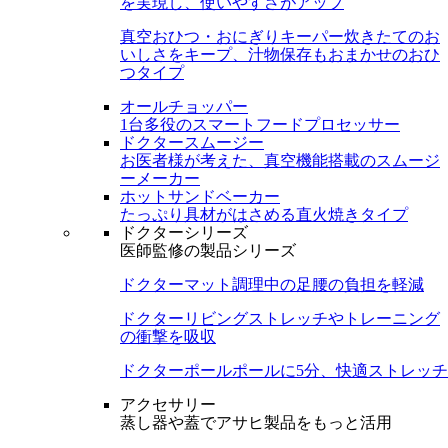
を実現し、使いやすさがアップ
真空おひつ・おにぎりキーパー
炊きたてのお
いしさをキープ、汁物保存もおまかせのおひ
つタイプ
オールチョッパー
1台多役のスマートフードプロセッサー
ドクタースムージー
お医者様が考えた、真空機能搭載のスムージ
ーメーカー
ホットサンドベーカー
たっぷり具材がはさめる直火焼きタイプ
ドクターシリーズ
医師監修の製品シリーズ
ドクターマット
調理中の足腰の負担を軽減
ドクターリビング
ストレッチやトレーニング
の衝撃を吸収
ドクターポール
ポールに5分、快適ストレッチ
アクセサリー
蒸し器や蓋でアサヒ製品をもっと活用