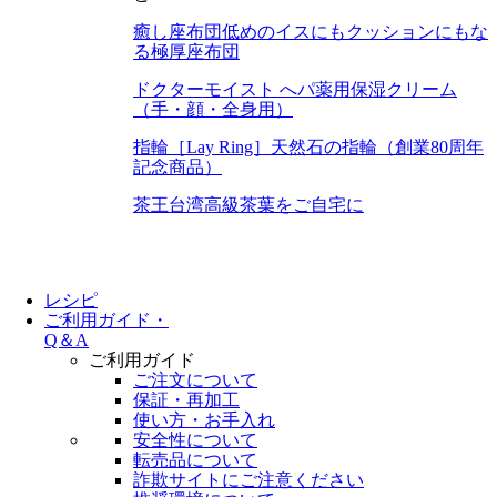
癒し座布団
低めのイスにもクッションにもな
る極厚座布団
ドクターモイスト へパ
薬用保湿クリーム
（手・顔・全身用）
指輪［Lay Ring］
天然石の指輪（創業80周年
記念商品）
茶王
台湾高級茶葉をご自宅に
レシピ
ご利用ガイド・
Q＆A
ご利用ガイド
ご注文について
保証・再加工
使い方・お手入れ
安全性について
転売品について
詐欺サイトにご注意ください