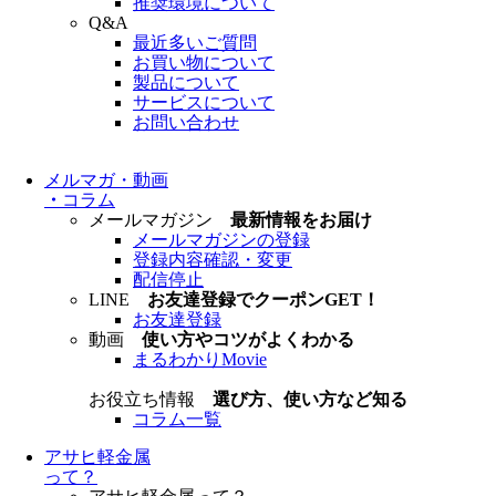
推奨環境について
Q&A
最近多いご質問
お買い物について
製品について
サービスについて
お問い合わせ
メルマガ・動画
・
コラム
メールマガジン
最新情報をお届け
メールマガジンの登録
登録内容確認・変更
配信停止
LINE
お友達登録でクーポンGET！
お友達登録
動画
使い方やコツがよくわかる
まるわかりMovie
お役立ち情報
選び方、使い方など知る
コラム一覧
アサヒ軽金属
って？