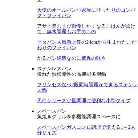
天使のオールパン
小家族にぴったりのコンパ
クトフライパン
アサヒ釜むすび
自慢したくなるごはんが炊け
て、無水調理もお手のもの
ピタパン
人気急上昇の24cmから生まれたこだ
わりのフライパン
かるパン
鋳造なのに驚異の軽さ
ステンレスパン
優れた熱伝導性の高機能多層鍋
プリンセスなべ
2段同時調理ができるステンレ
ス鍋
天使シリーズ
少量調理に便利な小型タイプ
スペースパン
魚焼きグリルを多機能調理スペースに
スペースパン
ガスコンロ調理で使える1～2人
分サイズ