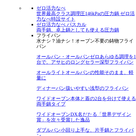
ゼロ活力なべ
世界最高クラス調理圧146kPaの圧力鍋
ゼロ活
力なべ特設サイト
ゼロ活力なべ パスカル
両手鍋、卓上鍋としても使える圧力鍋
フライパン
水ナシ？油ナシ！オーブン不要の鋳物フライ
パン
オールパン・オールパンゼロ
あらゆる調理を1
台で。アサヒのロングセラー深型フライパン
オールライト
オールパンの性能そのまま、軽
量に
ディナーパン
扱いやすい浅型のフライパン
ワイドオーブン
本体と蓋の2台を分けて使える
両手鍋タイプ
ワイドオーブンDX
名だたる「世界デザイン
賞」を次々受賞した逸品
ダブルパン
小回り上手な、片手鍋とフライパ
ン