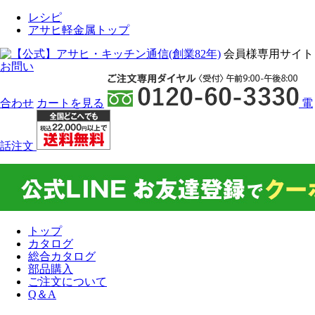
レシピ
アサヒ軽金属トップ
会員様専用サイト
お問い
合わせ
カート
を見る
電
話注文
トップ
カタログ
総合カタログ
部品購入
ご注文について
Q＆A