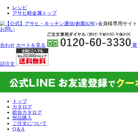
レシピ
アサヒ軽金属トップ
会員様専用サイト
お問い
合わせ
カート
を見る
電
話注文
トップ
カタログ
総合カタログ
部品購入
ご注文について
Q＆A