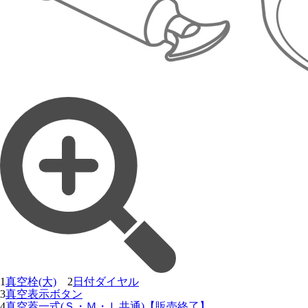
1
真空栓(大)
2
日付ダイヤル
3
真空表示ボタン
4
真空蓋一式(Ｓ・Ｍ・Ｌ共通)【販売終了】