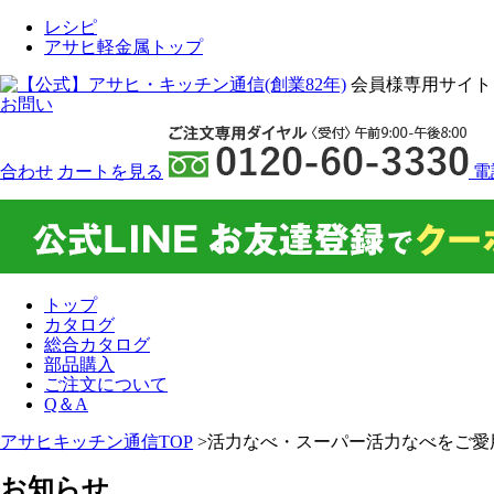
レシピ
アサヒ軽金属トップ
会員様専用サイト
お問い
合わせ
カート
を見る
電
トップ
カタログ
総合カタログ
部品購入
ご注文について
Q＆A
アサヒキッチン通信TOP
>活力なべ・スーパー活力なべをご愛
お知らせ