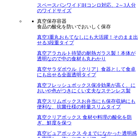
スペースパンワイド
IHコンロ対応、2～3人分
のワイドサイズ
真空保存容器
食品の酸化を防いでおいしく保存
真空3重丸
おもてなしにも大活躍！そのまま出
せる3段重タイプ
真空アラカルト
待望の耐熱ガラス製！本体が
透明なので中の食材も丸わかり
真空サラダボウル［クリア］
食器として食卓
にも出せる全面透明タイプ
真空フレッシュボックス
保冷効果が高く、に
おいや色がつきにくい丈夫なステンレス製
真空スリムボックス
お弁当にも保存収納にも
便利な、抗菌仕様の軽量スリムタイプ
真空クリアボックス
食材や料理の酸化を防
ぎ、鮮度を保つ
真空ピュアボックス
今までになかった透明感