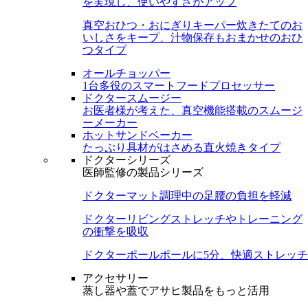
を実現し、使いやすさがアップ
真空おひつ・おにぎりキーパー
炊きたてのお
いしさをキープ、汁物保存もおまかせのおひ
つタイプ
オールチョッパー
1台多役のスマートフードプロセッサー
ドクタースムージー
お医者様が考えた、真空機能搭載のスムージ
ーメーカー
ホットサンドベーカー
たっぷり具材がはさめる直火焼きタイプ
ドクターシリーズ
医師監修の製品シリーズ
ドクターマット
調理中の足腰の負担を軽減
ドクターリビング
ストレッチやトレーニング
の衝撃を吸収
ドクターポール
ポールに5分、快適ストレッチ
アクセサリー
蒸し器や蓋でアサヒ製品をもっと活用