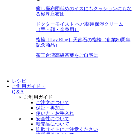
癒し座布団
低めのイスにもクッションにもな
る極厚座布団
ドクターモイスト へパ
薬用保湿クリーム
（手・顔・全身用）
指輪［Lay Ring］
天然石の指輪（創業80周年
記念商品）
茶王
台湾高級茶葉をご自宅に
レシピ
ご利用ガイド・
Q＆A
ご利用ガイド
ご注文について
保証・再加工
使い方・お手入れ
安全性について
転売品について
詐欺サイトにご注意ください