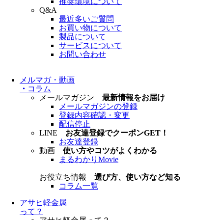
推奨環境について
Q&A
最近多いご質問
お買い物について
製品について
サービスについて
お問い合わせ
メルマガ・動画
・
コラム
メールマガジン
最新情報をお届け
メールマガジンの登録
登録内容確認・変更
配信停止
LINE
お友達登録でクーポンGET！
お友達登録
動画
使い方やコツがよくわかる
まるわかりMovie
お役立ち情報
選び方、使い方など知る
コラム一覧
アサヒ軽金属
って？