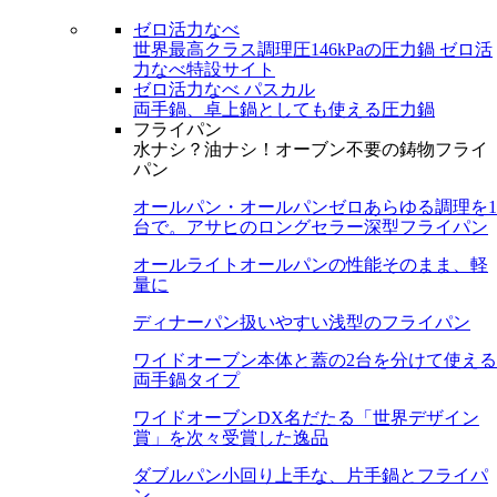
ゼロ活力なべ
世界最高クラス調理圧146kPaの圧力鍋
ゼロ活
力なべ特設サイト
ゼロ活力なべ パスカル
両手鍋、卓上鍋としても使える圧力鍋
フライパン
水ナシ？油ナシ！オーブン不要の鋳物フライ
パン
オールパン・オールパンゼロ
あらゆる調理を1
台で。アサヒのロングセラー深型フライパン
オールライト
オールパンの性能そのまま、軽
量に
ディナーパン
扱いやすい浅型のフライパン
ワイドオーブン
本体と蓋の2台を分けて使える
両手鍋タイプ
ワイドオーブンDX
名だたる「世界デザイン
賞」を次々受賞した逸品
ダブルパン
小回り上手な、片手鍋とフライパ
ン