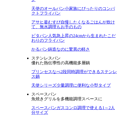
天使のオールパン
小家族にぴったりのコンパ
クトフライパン
アサヒ釜むすび
自慢したくなるごはんが炊け
て、無水調理もお手のもの
ピタパン
人気急上昇の24cmから生まれたこだ
わりのフライパン
かるパン
鋳造なのに驚異の軽さ
ステンレスパン
優れた熱伝導性の高機能多層鍋
プリンセスなべ
2段同時調理ができるステンレ
ス鍋
天使シリーズ
少量調理に便利な小型タイプ
スペースパン
魚焼きグリルを多機能調理スペースに
スペースパン
ガスコンロ調理で使える1～2人
分サイズ