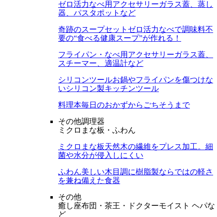
ゼロ活力なべ用アクセサリー
ガラス蓋、蒸し
器、パスタポットなど
奇跡のスープセット
ゼロ活力なべで調味料不
要の“食べる健康スープ”が作れる！
フライパン・なべ用アクセサリー
ガラス蓋、
スチーマー、適温計など
シリコンツール
お鍋やフライパンを傷つけな
いシリコン製キッチンツール
料理本
毎日のおかずからごちそうまで
その他調理器
ミクロまな板・ふわん
ミクロまな板
天然木の繊維をプレス加工。細
菌や水分が侵入しにくい
ふわん
美しい木目調に樹脂製ならではの軽さ
を兼ね備えた食器
その他
癒し座布団・茶王・ドクターモイスト ヘパな
ど