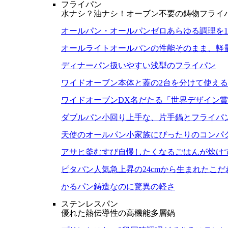
フライパン
水ナシ？油ナシ！オーブン不要の鋳物フライ
オールパン・オールパンゼロ
あらゆる調理を
オールライト
オールパンの性能そのまま、軽
ディナーパン
扱いやすい浅型のフライパン
ワイドオーブン
本体と蓋の2台を分けて使え
ワイドオーブンDX
名だたる「世界デザイン賞
ダブルパン
小回り上手な、片手鍋とフライパ
天使のオールパン
小家族にぴったりのコンパ
アサヒ釜むすび
自慢したくなるごはんが炊け
ピタパン
人気急上昇の24cmから生まれたこ
かるパン
鋳造なのに驚異の軽さ
ステンレスパン
優れた熱伝導性の高機能多層鍋