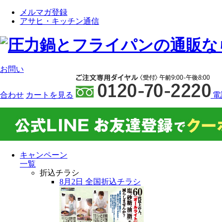
メルマガ登録
アサヒ・キッチン通信
お問い
合わせ
カート
を見る
電
キャンペーン
一覧
折込チラシ
8月2日 全国折込チラシ