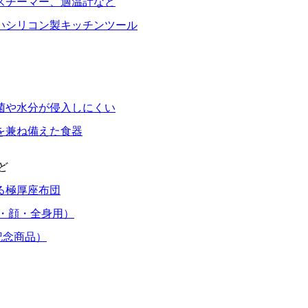
スチーマー、適温計など
いシリコン製キッチンツール
菌や水分が侵入しにくい
を兼ね備えた食器
ど
る極厚座布団
・顔・全身用）
記念商品）