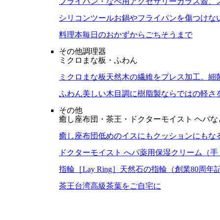
フライパン・なべ用アクセサリー
ガラス蓋、
シリコンツール
お鍋やフライパンを傷つけな
料理本
毎日のおかずからごちそうまで
その他調理器
ミクロまな板・ふわん
ミクロまな板
天然木の繊維をプレス加工。細
ふわん
美しい木目調に樹脂製ならではの軽さ
その他
癒し座布団・茶王・ドクターモイスト ヘパな
癒し座布団
低めのイスにもクッションにもな
ドクターモイスト へパ
薬用保湿クリーム（手
指輪［Lay Ring］
天然石の指輪（創業80周年
茶王
台湾高級茶葉をご自宅に