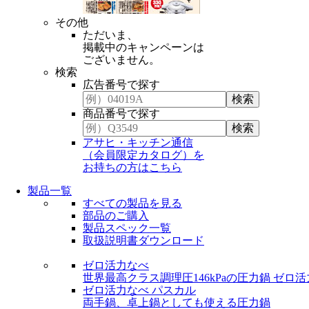
その他
ただいま、
掲載中のキャンペーンは
ございません。
検索
広告番号で探す
商品番号で探す
アサヒ・キッチン通信
（会員限定カタログ）を
お持ちの方はこちら
製品一覧
すべての製品を見る
部品のご購入
製品スペック一覧
取扱説明書ダウンロード
ゼロ活力なべ
世界最高クラス調理圧146kPaの圧力鍋
ゼロ活
ゼロ活力なべ パスカル
両手鍋、卓上鍋としても使える圧力鍋