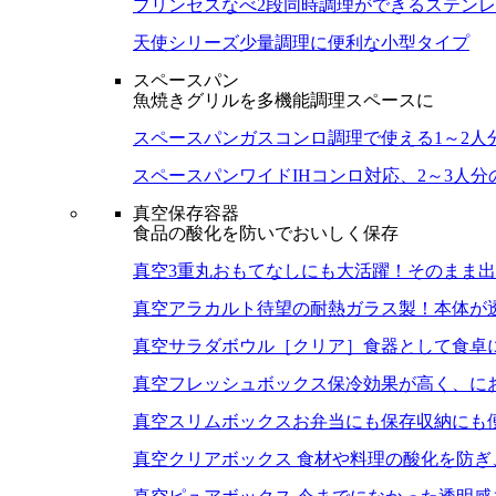
プリンセスなべ
2段同時調理ができるステン
天使シリーズ
少量調理に便利な小型タイプ
スペースパン
魚焼きグリルを多機能調理スペースに
スペースパン
ガスコンロ調理で使える1～2人
スペースパンワイド
IHコンロ対応、2～3人
真空保存容器
食品の酸化を防いでおいしく保存
真空3重丸
おもてなしにも大活躍！そのまま出
真空アラカルト
待望の耐熱ガラス製！本体が
真空サラダボウル［クリア］
食器として食卓
真空フレッシュボックス
保冷効果が高く、に
真空スリムボックス
お弁当にも保存収納にも
真空クリアボックス
食材や料理の酸化を防ぎ