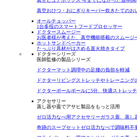
真空ピュアボックス
今までになかった透明感
真空おひつ・おにぎりキーパー
炊きたてのお
オールチョッパー
1台多役のスマートフードプロセッサー
ドクタースムージー
お医者様が考えた、真空機能搭載のスムージ
ホットサンドベーカー
たっぷり具材がはさめる直火焼きタイプ
ドクターシリーズ
医師監修の製品シリーズ
ドクターマット
調理中の足腰の負担を軽減
ドクターリビング
ストレッチやトレーニング
ドクターポール
ポールに5分、快適ストレッチ
アクセサリー
蒸し器や蓋でアサヒ製品をもっと活用
ゼロ活力なべ用アクセサリー
ガラス蓋、蒸し
奇跡のスープセット
ゼロ活力なべで調味料不