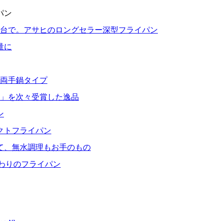
パン
1台で。アサヒのロングセラー深型フライパン
量に
る両手鍋タイプ
」を次々受賞した逸品
ン
クトフライパン
て、無水調理もお手のもの
だわりのフライパン